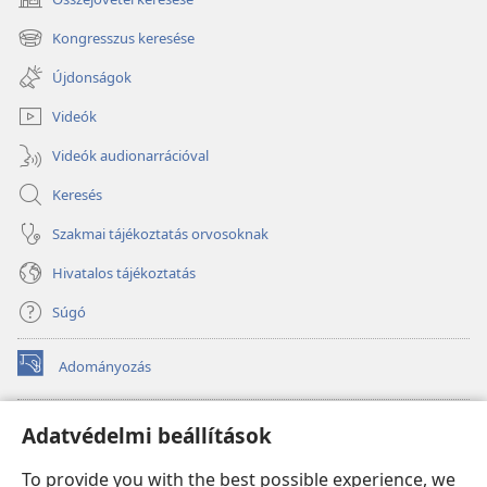
(opens
new
Kongresszus keresése
(opens
window)
new
Újdonságok
window)
Videók
Videók audionarrációval
Keresés
Szakmai tájékoztatás orvosoknak
Hivatalos tájékoztatás
Súgó
Adományozás
(opens
new
window)
Őrtorony ONLINE KÖNYVTÁR
Adatvédelmi beállítások
(opens
new
®
JW Hub
To provide you with the best possible experience, we
window)
(opens