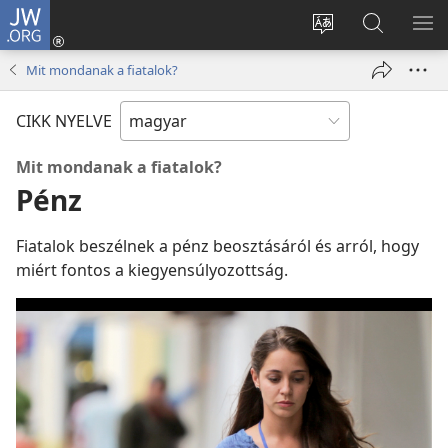
JW.ORG
Bejelentkezés
(opens
Oldal
Keresés
ME
new
nyelvének
a jw.org
ME
Mit mondanak a fiatalok?
window)
megváltoztatás
honlapon
CIKK NYELVE
Mit mondanak a fiatalok?
Pénz
Fiatalok beszélnek a pénz beosztásáról és arról, hogy
miért fontos a kiegyensúlyozottság.