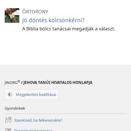
ŐRTORONY
Jó döntés kölcsönkérni?
A Biblia bölcs tanácsai megadják a választ.
®
JW.ORG
/ JEHOVA TANÚI HIVATALOS HONLAPJA
Megjelenítés beállításai
Gyorslinkek
Szeretnéd, ha felkeresnénk?
Összejövetel keresése