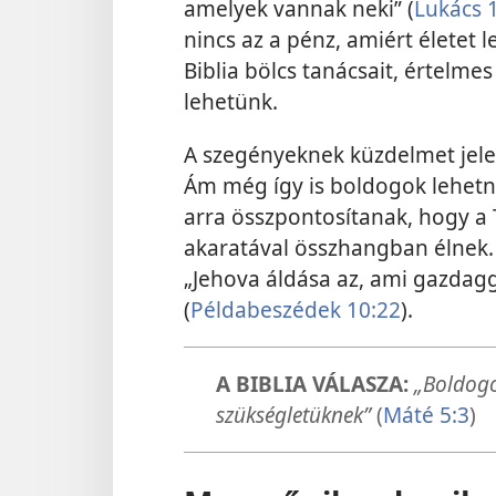
amelyek vannak neki” (
Lukács 
nincs az a pénz, amiért életet 
Biblia bölcs tanácsait, értelme
lehetünk.
A szegényeknek küzdelmet jelen
Ám még így is boldogok lehetn
arra összpontosítanak, hogy a 
akaratával összhangban élnek. F
„Jehova áldása az, ami gazdagg
(
Példabeszédek 10:22
).
A BIBLIA VÁLASZA:
„Boldogo
szükségletüknek”
(
Máté 5:3
)