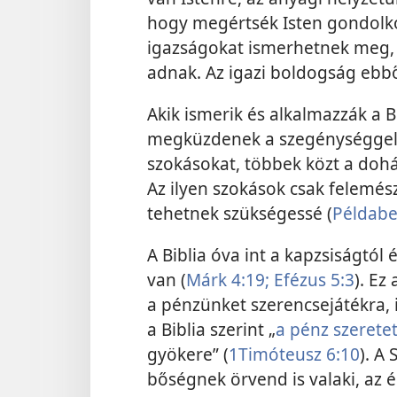
hogy megértsék Isten gondolko
igazságokat ismerhetnek meg, m
adnak. Az igazi boldogság ebbő
Akik ismerik és alkalmazzák a 
megküzdenek a szegénységgel. P
szokásokat, többek közt a dohá
Az ilyen szokások csak felemész
tehetnek szükségessé (
Példabe
A Biblia óva int a kapzsiságtól
van (
Márk 4:19;
Efézus 5:3
). Ez
a pénzünket szerencsejátékra, i
a Biblia szerint „
a pénz szerete
gyökere” (
1Timóteusz 6:10
). A
bőségnek örvend is valaki, az 