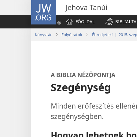
JW.ORG
Jehova Tanúi
FŐOLDAL
BIBLIAI T
Könyvtár
Folyóiratok
Ébredjetek! | 2015. sz
A BIBLIA NÉZŐPONTJA
Szegénység
Minden erőfeszítés ellenér
szegénységben.
Hogyan lehetnek bo