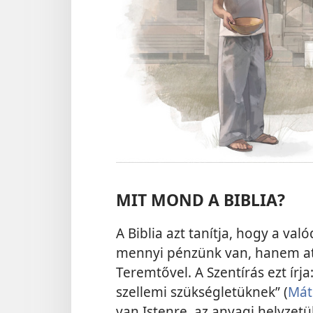
MIT MOND A BIBLIA?
A Biblia azt tanítja, hogy a va
mennyi pénzünk van, hanem att
Teremtővel. A Szentírás ezt írj
szellemi szükségletüknek” (
Mát
van Istenre, az anyagi helyzetü