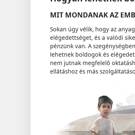
MIT MONDANAK AZ EMB
Sokan úgy vélik, hogy az anya
elégedettséget, és a valódi si
pénzünk van. A szegénységben 
lehetnek boldogok és elégedet
nem jutnak megfelelő oktatás
ellátáshoz és más szolgáltatás