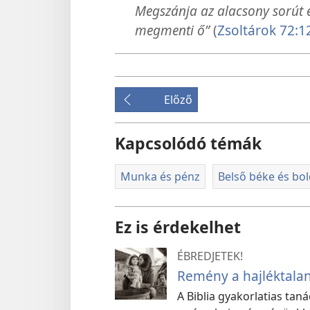
Megszánja az alacsony sorút és
megmenti ő”
(
Zsoltárok 72:1
Előző
Kapcsolódó témák
Munka és pénz
Belső béke és bo
Ez is érdekelhet
ÉBREDJETEK!
Remény a hajléktala
A Biblia gyakorlatias ta