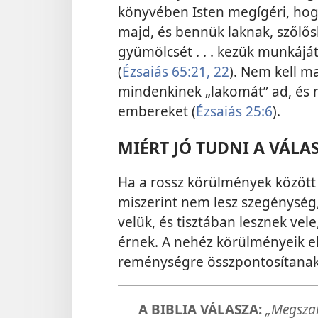
könyvében Isten megígéri, hog
majd, és bennük laknak, szőlősk
gyümölcsét . . . kezük munkáját
(
Ézsaiás 65:21, 22
). Nem kell ma
mindenkinek „lakomát” ad, és 
embereket (
Ézsaiás 25:6
).
MIÉRT JÓ TUDNI A VÁLA
Ha a rossz körülmények között 
miszerint nem lesz szegénység,
velük, és tisztában lesznek ve
érnek. A nehéz körülményeik ell
reménységre összpontosítanak
A BIBLIA VÁLASZA:
„Megszaba