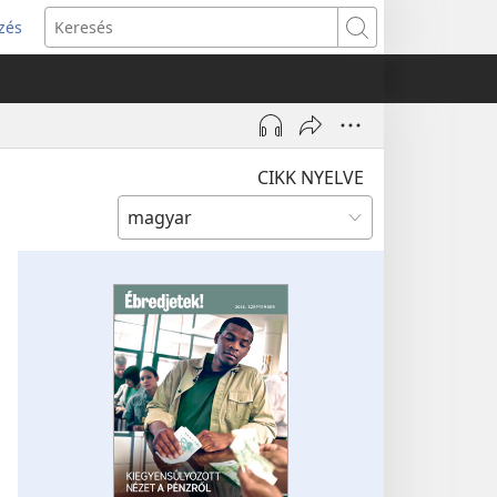
zés
s
Keresés
w)
CIKK NYELVE