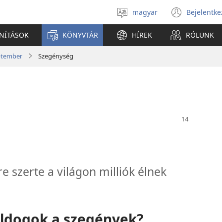
magyar
Bejelentke
Válassz
(open
nyelvet
new
ANÍTÁSOK
KÖNYVTÁR
HÍREK
RÓLUNK
windo
eptember
Szegénység
e szerte a világon milliók élnek
ldogok a szegények?