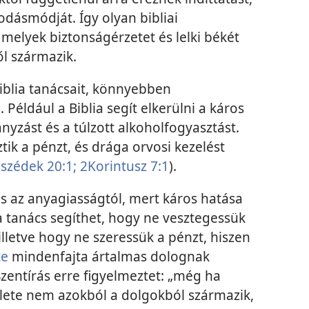
dásmódját. Így olyan bibliai
elyek biztonságérzetet és lelki békét
l származik.
Biblia tanácsait, könnyebben
éldául a Biblia segít elkerülni a káros
nyzást és a túlzott alkoholfogyasztást.
tik a pénzt, és drága orvosi kezelést
szédek 20:1;
2Korintusz 7:1
).
 és az anyagiasságtól, mert káros hatása
 a tanács segíthet, hogy ne vesztegessük
lletve hogy ne szeressük a pénzt, hiszen
te
mindenfajta ártalmas dolognak
 Szentírás erre figyelmeztet: „még ha
élete nem azokból a dolgokból származik,