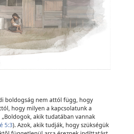
lódi boldogság nem attól függ, hogy
ól, hogy milyen a kapcsolatunk a
a: „Boldogok, akik tudatában vannak
é 5:3
). Azok, akik tudják, hogy szükségük
ktől függetlenül arra éreznek indíttatást,