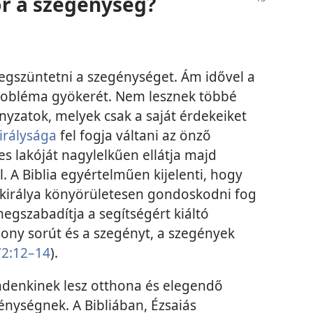
r a szegénység?
gszüntetni a szegénységet. Ám idővel a
robléma gyökerét. Nem lesznek többé
yzatok, melyek csak a saját érdekeiket
irálysága
fel fogja váltani az önző
es lakóját nagylelkűen ellátja majd
l. A Biblia egyértelműen kijelenti, hogy
királya könyörületesen gondoskodni fog
egszabadítja a segítségért kiáltó
sony sorút és a szegényt, a szegények
72:12–14
).
ndenkinek lesz otthona és elegendő
nységnek. A Bibliában, Ézsaiás