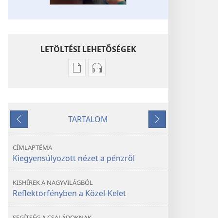
LETÖLTÉSI LEHETŐSÉGEK
Kiadványok
Hangfelvételek
letöltési
letöltési
lehetőségei
lehetőségei
ÉBREDJETEK!
ÉBREDJETEK!
TARTALOM
Kiegyensúlyozott
Kiegyensúlyozott
Előző
Következő
nézet
nézet
a pénzről
a pénzről
CÍMLAPTÉMA
Kiegyensúlyozott nézet a pénzről
KISHÍREK A NAGYVILÁGBÓL
Reflektorfényben a Közel-Kelet
SEGÍTSÉG A CSALÁDOKNAK