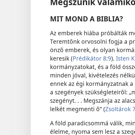
Megszűnik valamiko
MIT MOND A BIBLIA?
Az emberek hiába próbálták me
Teremtőnk orvosolni fogja a p
önző emberek, és olyan kormán
keresik (
Prédikátor 8:9
).
Isten K
kormányzatokat, és a föld össz
minden jóval, kivételezés nélkü
ennek az égi kormányzatnak a 
a szegények szükségleteiről: „m
szegényt. . . Megszánja az alac
lelkét megmenti ő” (
Zsoltárok 
A föld paradicsommá válik, mi
élelme, nyoma sem lesz a szegé