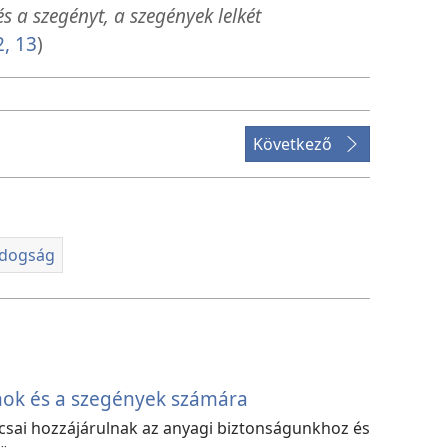
 a szegényt, a szegények lelkét
2, 13
)
Következő
ldogság
nok és a szegények számára
nácsai hozzájárulnak az anyagi biztonságunkhoz és