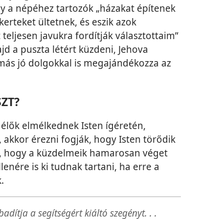
y a népéhez tartozók „házakat építenek
erteket ültetnek, és eszik azok
 teljesen javukra fordítják választottaim”
jd a puszta létért küzdeni, Jehova
más jó dolgokkal is megajándékozza az
SZT?
élők elmélkednek Isten ígéretén,
 akkor érezni fogják, hogy Isten törődik
le, hogy a küzdelmeik hamarosan véget
enére is ki tudnak tartani, ha erre a
.
dítja a segítségért kiáltó szegényt. . .