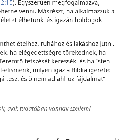
12:15
). Egyszerűen megfogalmazva,
lehetne venni. Másrészt, ha alkalmazzuk a
s életet élhetünk, és igazán boldogok
thet ételhez, ruhához és lakáshoz jutni.
ek, ha elégedettségre törekednek, ha
Teremtő tetszését keressék, és ha Isten
elismerik, milyen igaz a Biblia ígérete:
á tesz, és ő nem ad ahhoz fájdalmat”
k, akik tudatában vannak szellemi