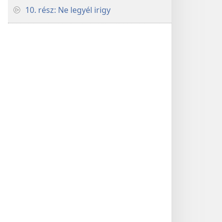
10. rész: Ne legyél irigy