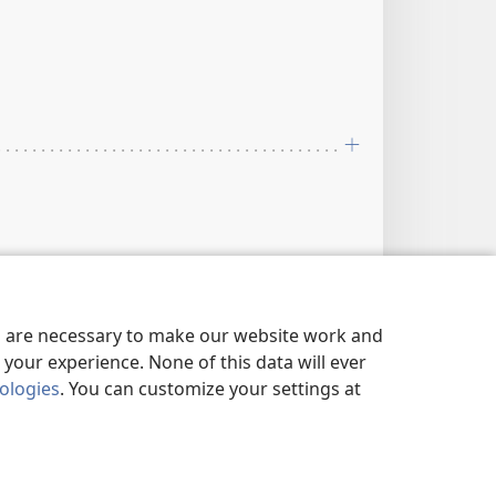
es are necessary to make our website work and
your experience. None of this data will ever
nologies
. You can customize your settings at
5:2; Héb 10:38
9:2