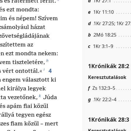
a
1Kr 27:1
 és rátermett férfit.
 és ezt mondta:
e
1Kr 11:10
eim és népem! Szívem
d
1Kr 27:25; 1Kr 27
zsámolyául házat
b
2Mó 18:25
szövetségládájának
észítettem az
c
1Kr 3:1–9
ten ezt mondta nekem:
h
vem tiszteletére,
1Krónikák 28:2
4
i
vért ontottál.«
Keresztutalások
 engem választott ki
f
Zs 132:3–5
el királya legyek
k
ta vezetőnek,
Júda
g
1Kr 22:2–4
és apám fiai közül
állyá tegyen egész
1Krónikák 28:3
zes fiam közül – mert
Keresztutalások