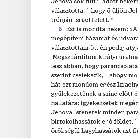
Jehova sok fiút
adott nekem
o
választotta,
hogy ő üljön Je
p
trónján Izrael felett.
6
Ezt is mondta nekem: »A 
megépíteni házamat és udvar
választottam őt, én pedig atyj
Megszilárdítom királyi uralmá
lesz abban, hogy parancsolata
s
szerint cselekszik,
ahogy most
hát ezt mondom egész Izraeln
gyülekezetének a színe előtt é
hallatára: igyekezzetek megér
Jehova Istenetek minden para
t
birtokolhassátok e jó földet,
örökségül hagyhassátok azt f