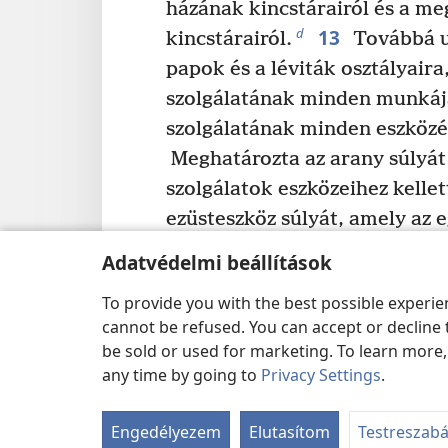
házának kincstárairól és a me
13
d
kincstárairól.
Továbbá ut
papok és a léviták osztályaira
szolgálatának minden munkáj
szolgálatának minden eszközé
Meghatározta az arany súlyát 
szolgálatok eszközeihez kelle
ezüsteszköz súlyát, amely az 
15
kellett,
továbbá az arany
Adatvédelmi beállítások
aranylámpáik súlyát, az egye
To provide you with the best possible experi
lámpáik súlyát, és az ezüst lá
cannot be refused. You can accept or decline 
egyes lámpatartók és lámpáik 
be sold or used for marketing. To learn more
16
Ezenkívül meghatározta a
any time by going to
Privacy Settings
.
g
*
kenyerek
asztalaihoz
szüks
egyes asztalok súlya szerint, 
Engedélyezem
Elutasítom
Testreszab