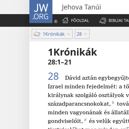
JW.ORG
Jehova Tanúi
FŐOLDAL
BIBLIAI T
1Krónikák
28
1Krónikák
28:1–21
28
Dávid aztán egybegyűjt
Izrael minden fejedelmét: a tö
királynak szolgáló osztályok v
b
századparancsnokokat,
továb
minden vagyonának és állatá
d
gondviselőit,
és velük együtt