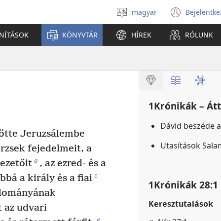
magyar
Bejelentke
Válassz
(open
nyelvet
new
ANÍTÁSOK
KÖNYVTÁR
HÍREK
RÓLUNK
windo
1Krónikák – Át
Dávid beszéde 
ötte Jeruzsálembe
Utasítások Sala
rzsek fejedelmeit, a
a
ezetőit
, az ezred- és a
c
bá a király és a fiai
1Krónikák 28:1
llományának
Keresztutalások
 az udvari
e