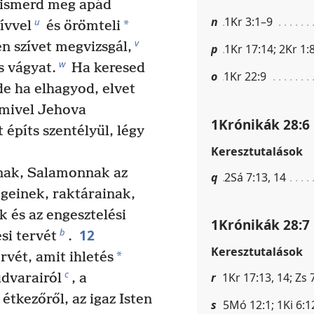
 ismerd meg apád
n
1Kr 3:1–9
u
*
zívvel
és örömteli
v
n szívet megvizsgál,
p
1Kr 17:14; 2Kr 1:
w
s vágyat.
Ha keresed
o
1Kr 22:9
e ha elhagyod, elvet
 mivel Jehova
1Krónikák 28:6
 építs szentélyül, légy
Keresztutalások
ának, Salamonnak az
q
2Sá 7:13, 14
égeinek, raktárainak,
k és az engesztelési
1Krónikák 28:7
12
b
si tervét
.
Keresztutalások
*
vét, amit ihletés
c
r
1Kr 17:13, 14; Zs 
udvarairól
, a
étkezőről, az igaz Isten
s
5Mó 12:1; 1Ki 6:1