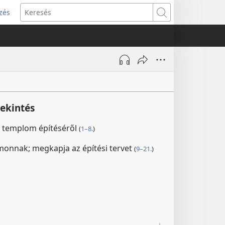
zés
s
Keresés
w)
tekintés
a templom építéséről
(
1–8.
)
monnak; megkapja az építési tervet
(
9–21.
)