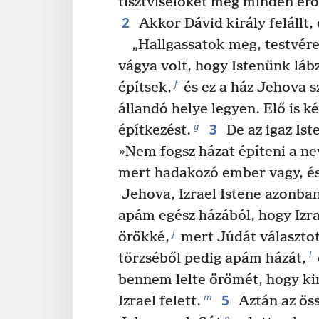
tisztviselőket meg minden erős
2
Akkor Dávid király felállt,
„Hallgassatok meg, testvér
vágya volt, hogy Istenünk láb
f
építsek,
és ez a ház Jehova 
állandó helye legyen. Elő is k
3
g
építkezést.
De az igaz Is
»Nem fogsz házat építeni a ne
mert hadakozó ember vagy, és 
Jehova, Izrael Istene azonban
apám egész házából, hogy Izra
j
örökké,
mert Júdát választot
l
törzséből pedig apám házát,
bennem lelte örömét, hogy kir
5
m
Izrael felett.
Aztán az öss
n