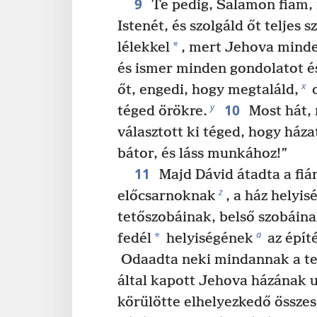
9
Te pedig, Salamon fiam,
Istenét, és szolgáld őt teljes s
*
lélekkel
, mert Jehova minde
és ismer minden gondolatot é
x
őt, engedi, hogy megtaláld,
d
10
y
téged örökre.
Most hát,
választott ki téged, hogy házat
bátor, és láss munkához!”
11
Majd Dávid átadta a fi
z
előcsarnoknak
, a ház helyis
tetőszobáinak, belső szobáina
a
*
fedél
helyiségének
az építé
Odaadta neki mindannak a ter
által kapott Jehova házának 
körülötte elhelyezkedő összes 