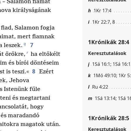
 – Salamon fiamat
hova királyságának
h
1Kr 17:4
i
1Kr 22:7, 8
fiad, Salamon fogja
aimat, mert fiamnak
1Krónikák 28:4
7
q
a leszek.
r
Keresztutalások
t örökre,
ha eltökélt
im és bírói döntéseim
j
1Sá 16:1; 1Sá 16:1
8
 is teszi.«
Ezért
k
1Mó 49:10; 1Kr 5:
ek, Jehova
l
Ru 4:22
s Istenünk füle
teni és megtartani
m
1Sá 13:14; 1Sá 1
ncsolatát, hogy
és maradandó
1Krónikák 28:5
iaitokra magatok után.
Keresztutalások