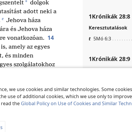
*
gszentelt
dolgok
asítást adott neki a
1Krónikák 28:8
e
,
Jehova háza
Keresztutalások
ára és Jehova háza
14
re vonatkozóan.
t
5Mó 6:3
is, amely az egyes
tt, és minden
1Krónikák 28:9
egyes szolgálatokhoz
Lábjegyzetek
f
 lámpatartók
és
Vagy: „készséges”.
s lámpatartók és
ence, we use cookies and similar technologies. Some cooki
Lásd:
Szójegyzék
.
mpatartók súlyát az
the use of additional cookies, which we use only to improve 
rendeltetése szerint.
Keresztutalások
, read the
Global Policy on Use of Cookies and Similar Tech
z egymásra rakott
y
5Mó 31:17; 2Kr 1
éges arany súlyát az
w
5Mó 31:21; Zs 13
csakúgy, mint az
ás