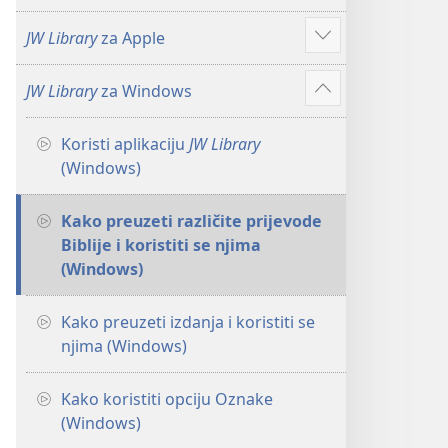
više
JW Library
za Apple
Prikaži
više
JW Library
za Windows
Prikaži
više
Koristi aplikaciju
JW Library
(Windows)
Kako preuzeti različite prijevode
Biblije i koristiti se njima
(Windows)
Kako preuzeti izdanja i koristiti se
njima (Windows)
Kako koristiti opciju Oznake
(Windows)