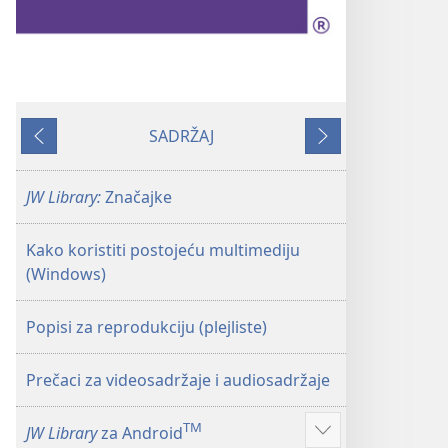
SADRŽAJ
Prethodno
Sljedeće
JW Library:
Značajke
Kako koristiti postojeću multimediju
(Windows)
Popisi za reprodukciju (plejliste)
Prečaci za videosadržaje i audiosadržaje
TM
JW Library
za Android
Prikaži