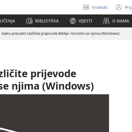
hrvatski
Pri
Izaberi
(o
jezik
se
 UČENJA
BIBLIOTEKA
VIJESTI
O NAMA
no
pr
Kako preuzeti različite prijevode Biblije i koristiti se njima (Windows)
ličite prijevode
ti se njima (Windows)