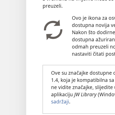
preuzeli.
Ovo je ikona za osv
dostupna novija ver
Nakon što dodirnet
dostupna ažurirana
odmah preuzeli nov
nastaviti čitati pos
Ove su značajke dostupne od
1.4, koja je kompatibilna s
ne vidite značajke, slijedite
aplikaciju
JW Library
(Window
sadržaji
.