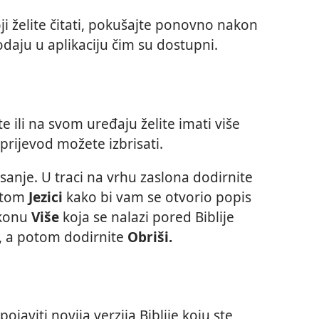
oji želite čitati, pokušajte ponovno nakon
daju u aplikaciju čim su dostupni.
e ili na svom uređaju želite imati više
prijevod možete izbrisati.
sanje. U traci na vrhu zaslona dodirnite
otom
Jezici
kako bi vam se otvorio popis
ikonu
Više
koja se nalazi pored Biblije
ti, a potom dodirnite
Obriši.
javiti novija verzija Biblije koju ste