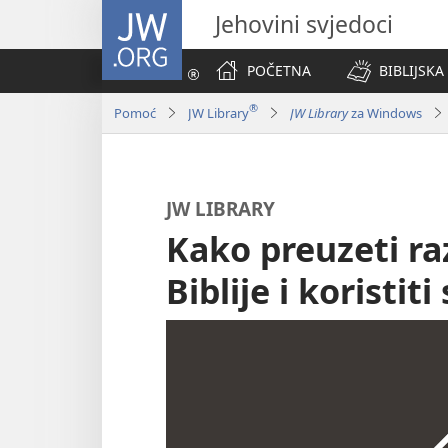
JW.ORG
Jehovini svjedoci
POČETNA
BIBLIJSKA
®
Pomoć
JW Library
JW Library
za Windows
JW LIBRARY
Kako preuzeti raz
Biblije i koristi