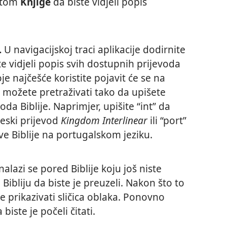
otom
Knjige
da biste vidjeli popis
.
U navigacijskoj traci aplikacije dodirnite
e vidjeli popis svih dostupnih prijevoda
oje najčešće koristite pojavit će se na
 možete pretraživati tako da upišete
evoda Biblije. Naprimjer, upišite “int” da
leski prijevod
Kingdom Interlinear
ili “port”
ve Biblije na portugalskom jeziku.
nalazi se pored Biblije koju još niste
 Bibliju da biste je preuzeli. Nakon što to
će prikazivati sličica oblaka. Ponovno
 biste je počeli čitati.