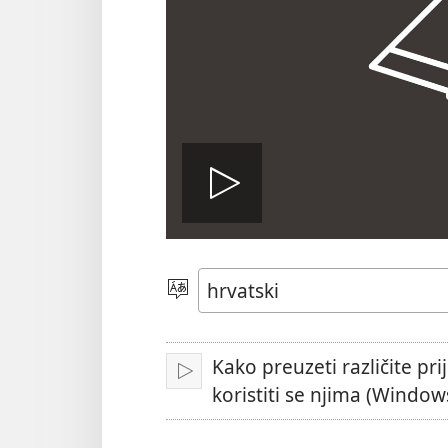
Pokreni
video
Jezik
Kako preuzeti različite prij
Pokreni
koristiti se njima (Window