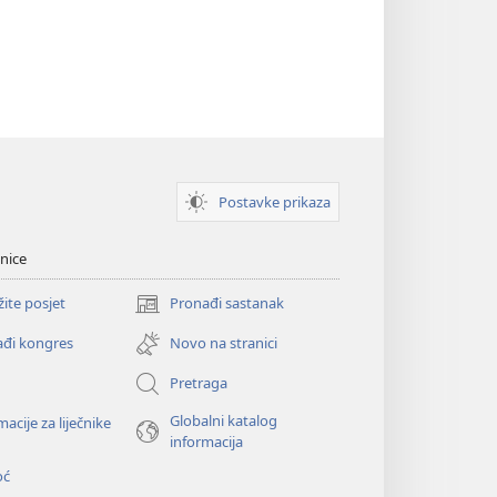
Postavke prikaza
nice
žite posjet
Pronađi sastanak
(otvara
se
đi kongres
Novo na stranici
novi
prozor)
Pretraga
Globalni katalog
macije za liječnike
informacija
oć