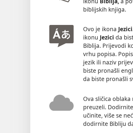
ikonu
Biblija,
a p
biblijskih knjiga.
Ovo je ikona
Jezici
ikonu
Jezici
da bist
Biblija. Prijevodi k
vrhu popisa. Popis
jezik ili naziv prij
biste pronašli eng
da biste pronašli s
Ova sličica oblaka 
preuzeli. Dodirnite
učinite, više se ne
dodirnite Bibliju da