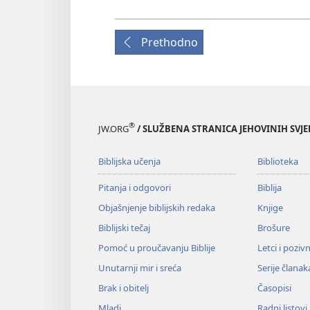
Prethodno
®
JW.ORG
/ SLUŽBENA STRANICA JEHOVINIH SVJ
Biblijska učenja
Biblioteka
Pitanja i odgovori
Biblija
Objašnjenje biblijskih redaka
Knjige
Biblijski tečaj
Brošure
Pomoć u proučavanju Biblije
Letci i poziv
Unutarnji mir i sreća
Serije članak
Brak i obitelj
Časopisi
Mladi
Radni listovi