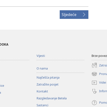
Sljedeće
EDOKA
Vijesti
Brze povez
Zatra
O nama
Prona
(otvara
Najčešća pitanja
se
Videi
Zatražite posjet
novi
nice
prozor)
Infor
Kontakt
a
Razgledavanje Betela
Pom
Sastanci