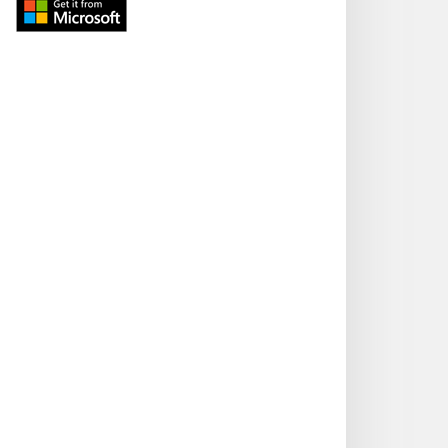
Download
from
Windows
Store
(otvara
se
novi
prozor)