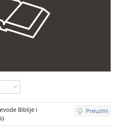
evode Biblije i
Preuzmi
Postavke
s)
za
preuzimanje