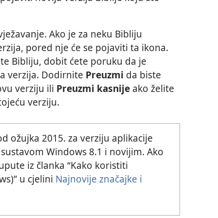
ježavanje. Ako je za neku Bibliju
zija, pored nje će se pojaviti ta ikona.
e Bibliju, dobit ćete poruku da je
 verzija. Dodirnite
Preuzmi
da biste
u verziju ili
Preuzmi kasnije
ako želite
tojeću verziju.
 ožujka 2015. za verziju aplikacije
a sustavom Windows 8.1 i novijim. Ako
 upute iz članka “Kako koristiti
s)” u cjelini
Najnovije značajke i