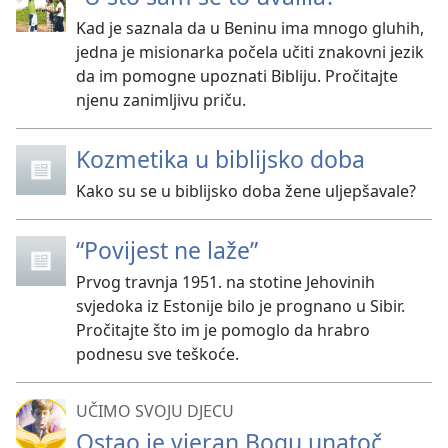
Kad je saznala da u Beninu ima mnogo gluhih,
jedna je misionarka počela učiti znakovni jezik
da im pomogne upoznati Bibliju. Pročitajte
njenu zanimljivu priču.
Kozmetika u biblijsko doba
Kako su se u biblijsko doba žene uljepšavale?
“Povijest ne laže”
Prvog travnja 1951. na stotine Jehovinih
svjedoka iz Estonije bilo je prognano u Sibir.
Pročitajte što im je pomoglo da hrabro
podnesu sve teškoće.
UČIMO SVOJU DJECU
Ostao je vjeran Bogu unatoč