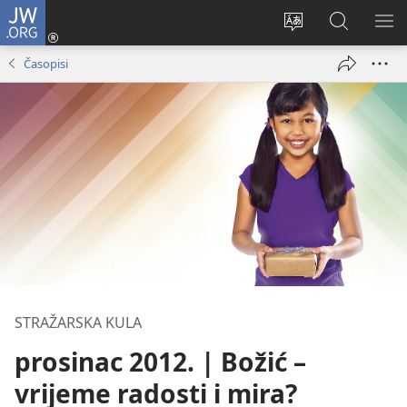
JW.ORG
Prijava
(otvara
Promijeni
JW.ORG
PO
se
jezik
|
IZ
Časopisi
novi
Pretraga
prozor)
STRAŽARSKA KULA
prosinac 2012. | Božić –
vrijeme radosti i mira?