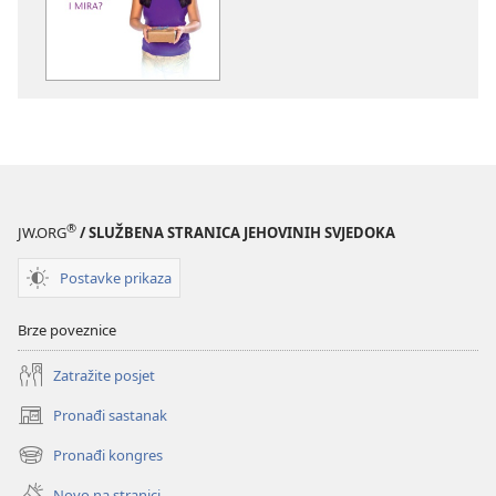
izdanja
sadržaja
STRAŽARSKA
STRAŽARSKA
KULA
KULA
Božić
Božić
–
–
vrijeme
vrijeme
radosti
radosti
i
i
mira?
mira?
®
JW.ORG
/ SLUŽBENA STRANICA JEHOVINIH SVJEDOKA
Postavke prikaza
Brze poveznice
Zatražite posjet
Pronađi sastanak
(otvara
se
Pronađi kongres
(otvara
novi
se
prozor)
Novo na stranici