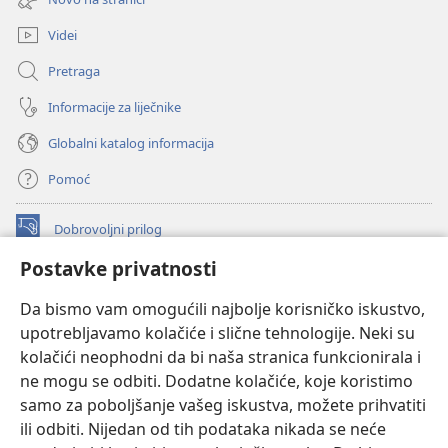
novi
prozor)
Videi
Pretraga
Informacije za liječnike
Globalni katalog informacija
Pomoć
Dobrovoljni prilog
(otvara
se
Postavke privatnosti
novi
INTERNETSKA BIBLIOTEKA Watchtower
(otvara
prozor)
Da bismo vam omogućili najbolje korisničko iskustvo,
se
®
JW Hub
upotrebljavamo kolačiće i slične tehnologije. Neki su
novi
(otvara
prozor)
kolačići neophodni da bi naša stranica funkcionirala i
se
®
JW Library
novi
ne mogu se odbiti. Dodatne kolačiće, koje koristimo
prozor)
samo za poboljšanje vašeg iskustva, možete prihvatiti
Watchtower Library
ili odbiti. Nijedan od tih podataka nikada se neće