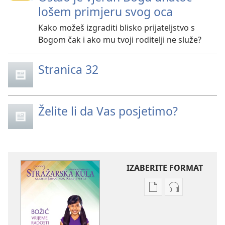
lošem primjeru svog oca
Kako možeš izgraditi blisko prijateljstvo s
Bogom čak i ako mu tvoji roditelji ne služe?
Stranica 32
Želite li da Vas posjetimo?
IZABERITE FORMAT
Postavke
Postavke
preuzimanja
preuzimanja
naših
zvučnih