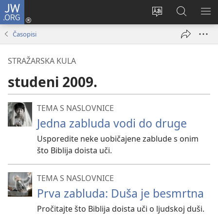
JW.ORG
Prijava
(otvara
Promijeni
JW.ORG
PO
se
jezik
|
IZ
Časopisi
novi
Pretraga
prozor)
STRAŽARSKA KULA
studeni 2009.
TEMA S NASLOVNICE
Jedna zabluda vodi do druge
Usporedite neke uobičajene zablude s onim
što Biblija doista uči.
TEMA S NASLOVNICE
Prva zabluda: Duša je besmrtna
Pročitajte što Biblija doista uči o ljudskoj duši.