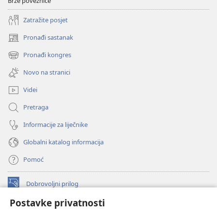
Brze poveznice
Zatražite posjet
Pronađi sastanak
(otvara
se
Pronađi kongres
(otvara
novi
se
prozor)
Novo na stranici
novi
prozor)
Videi
Pretraga
Informacije za liječnike
Globalni katalog informacija
Pomoć
Dobrovoljni prilog
(otvara
se
Postavke privatnosti
novi
INTERNETSKA BIBLIOTEKA Watchtower
(otvara
prozor)