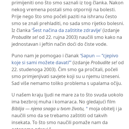
primijeniti ono što smo saznali iz tog članka. Nakon
nekog vremena postali smo otporniji na bolesti.
Prije nego što smo počeli paziti na ishranu često
smo se znali prehladiti, no sada smo rijetko bolesni.
Iz članka
‘Šest načina da zaštitite zdravlje’
(izdanje
Probudite se!
od 22. rujna 2003) naučili smo kako na
jednostavan i jeftin način doći do čiste vode.
Puno nam je pomogao i članak
‘Sapun — “cjepivo
koje si sami možete davati”’
(izdanje
Probudite se!
od
22. studenoga 2003). Čim smo ga pročitali, počeli
smo primjenjivati savjete koji su u njemu izneseni.
Sad više nemamo toliko problema s upalama očiju.
U našem kraju ljudi ne mare za to što svuda uokolo
ima bezbroj muha i komaraca. No gledajući film
Biblija — njena snaga u tvom životu,
moja obitelj i ja
*
naučili smo da se trebamo zaštititi od takvih
insekata. To što smo naučili pomaže nam da