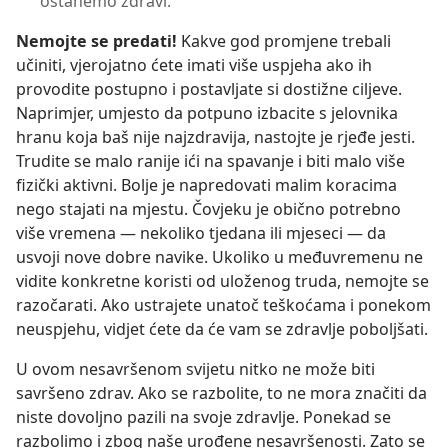
ostanemo zdravi.”
Nemojte se predati!
Kakve god promjene trebali
učiniti, vjerojatno ćete imati više uspjeha ako ih
provodite postupno i postavljate si dostižne ciljeve.
Naprimjer, umjesto da potpuno izbacite s jelovnika
hranu koja baš nije najzdravija, nastojte je rjeđe jesti.
Trudite se malo ranije ići na spavanje i biti malo više
fizički aktivni. Bolje je napredovati malim koracima
nego stajati na mjestu. Čovjeku je obično potrebno
više vremena — nekoliko tjedana ili mjeseci — da
usvoji nove dobre navike. Ukoliko u međuvremenu ne
vidite konkretne koristi od uloženog truda, nemojte se
razočarati. Ako ustrajete unatoč teškoćama i ponekom
neuspjehu, vidjet ćete da će vam se zdravlje poboljšati.
U ovom nesavršenom svijetu nitko ne može biti
savršeno zdrav. Ako se razbolite, to ne mora značiti da
niste dovoljno pazili na svoje zdravlje. Ponekad se
razbolimo i zbog naše urođene nesavršenosti. Zato se