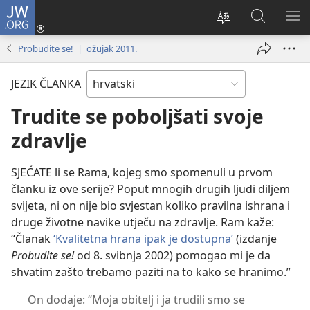
JW.ORG
Prijava
(otvara
Promijeni
JW.ORG
PO
se
jezik
|
IZ
Probudite se! | ožujak 2011.
novi
Pretraga
prozor)
JEZIK ČLANKA
Trudite se poboljšati svoje
zdravlje
SJEĆATE li se Rama, kojeg smo spomenuli u prvom
članku iz ove serije? Poput mnogih drugih ljudi diljem
svijeta, ni on nije bio svjestan koliko pravilna ishrana i
druge životne navike utječu na zdravlje. Ram kaže:
“Članak
‘Kvalitetna hrana ipak je dostupna’
(izdanje
Probudite se!
od 8. svibnja 2002) pomogao mi je da
shvatim zašto trebamo paziti na to kako se hranimo.”
On dodaje: “Moja obitelj i ja trudili smo se