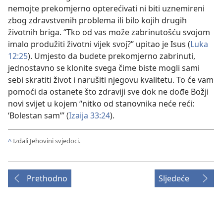
nemojte prekomjerno opterećivati ni biti uznemireni
zbog zdravstvenih problema ili bilo kojih drugih
životnih briga. “Tko od vas može zabrinutošću svojom
imalo produžiti životni vijek svoj?” upitao je Isus (
Luka
12:25
). Umjesto da budete prekomjerno zabrinuti,
jednostavno se klonite svega čime biste mogli sami
sebi skratiti život i narušiti njegovu kvalitetu. To će vam
pomoći da ostanete što zdraviji sve dok ne dođe Božji
novi svijet u kojem “nitko od stanovnika neće reći:
‘Bolestan sam’” (
Izaija 33:24
).
^
Izdali Jehovini svjedoci.
Prethodno
Sljedeće