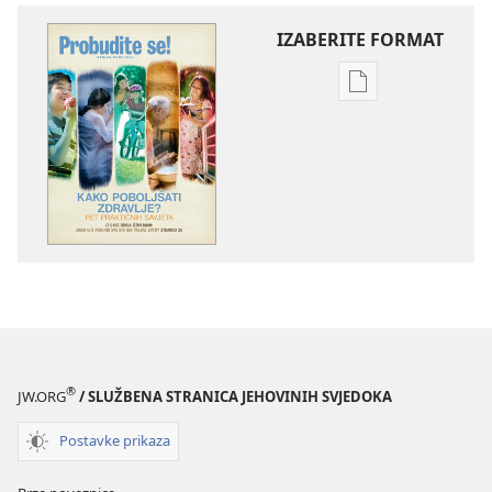
IZABERITE FORMAT
Postavke
preuzimanja
naših
izdanja
PROBUDITE
SE!
ožujak 2011.
®
JW.ORG
/ SLUŽBENA STRANICA JEHOVINIH SVJEDOKA
Postavke prikaza