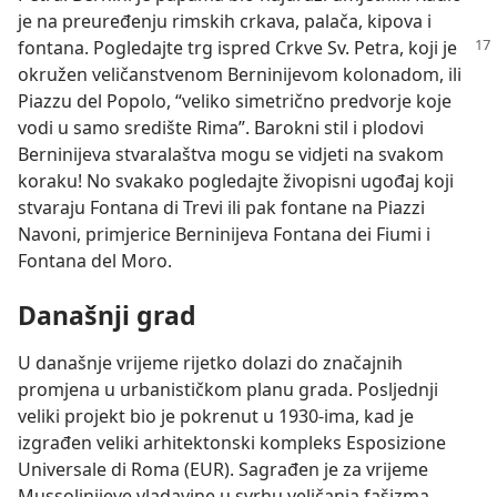
je na preuređenju rimskih crkava, palača, kipova i
fontana. Pogledajte
trg ispred Crkve Sv. Petra, koji je
okružen veličanstvenom Berninijevom kolonadom, ili
Piazzu del Popolo, “veliko simetrično predvorje koje
vodi u samo središte Rima”. Barokni stil i plodovi
Berninijeva stvaralaštva mogu se vidjeti na svakom
koraku! No svakako pogledajte živopisni ugođaj koji
stvaraju Fontana di Trevi ili pak fontane na Piazzi
Navoni, primjerice Berninijeva Fontana dei Fiumi i
Fontana del Moro.
Današnji grad
U današnje vrijeme rijetko dolazi do značajnih
promjena u urbanističkom planu grada. Posljednji
veliki projekt bio je pokrenut u 1930-ima, kad je
izgrađen veliki arhitektonski kompleks Esposizione
Universale di Roma (EUR). Sagrađen je za vrijeme
Mussolinijeve vladavine u svrhu veličanja fašizma.