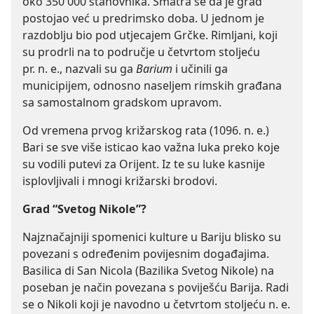
oko 350 000 stanovnika. Smatra se da je grad
postojao već u predrimsko doba. U jednom je
razdoblju bio pod utjecajem Grčke. Rimljani, koji
su prodrli na to područje u četvrtom stoljeću
pr. n. e., nazvali su ga
Barium
i učinili ga
municipijem, odnosno naseljem rimskih građana
sa samostalnom gradskom upravom.
Od vremena prvog križarskog rata (1096. n. e.)
Bari se sve više isticao kao važna luka preko koje
su vodili putevi za Orijent. Iz te su luke kasnije
isplovljivali i mnogi križarski brodovi.
Grad “Svetog Nikole”?
Najznačajniji spomenici kulture u Bariju blisko su
povezani s određenim povijesnim događajima.
Basilica di San Nicola (Bazilika Svetog Nikole) na
poseban je način povezana s poviješću Barija. Radi
se o Nikoli koji je navodno u četvrtom stoljeću n. e.