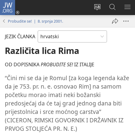
JW.ORG
Prijava
(otvara
Promijeni
JW.ORG
PO
se
jezik
|
IZ
Probudite se! | 8. srpnja 2001.
novi
Pretraga
prozor)
JEZIK ČLANKA
Različita lica Rima
OD DOPISNIKA
PROBUDITE SE!
IZ ITALIJE
“Čini mi se da je Romul [za koga legenda kaže
da je 753. pr. n. e. osnovao Rim] na samom
početku morao imati neki božanski
predosjećaj da će taj grad jednog dana biti
prijestolnica i srce moćnog carstva”
(CICERON, RIMSKI GOVORNIK I DRŽAVNIK IZ
PRVOG STOLJEĆA PR. N. E.)