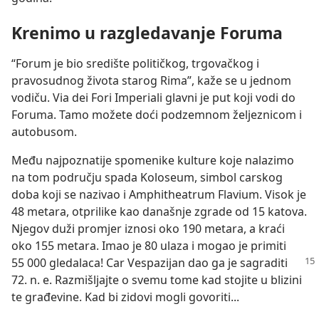
Krenimo u razgledavanje Foruma
“Forum je bio središte političkog, trgovačkog i
pravosudnog života starog Rima”, kaže se u jednom
vodiču. Via dei Fori Imperiali glavni je put koji vodi do
Foruma. Tamo možete doći podzemnom željeznicom i
autobusom.
Među najpoznatije spomenike kulture koje nalazimo
na tom području spada Koloseum, simbol carskog
doba koji se nazivao i Amphitheatrum Flavium. Visok je
48 metara, otprilike kao današnje zgrade od 15 katova.
Njegov duži promjer iznosi oko 190 metara, a kraći
oko 155 metara. Imao je 80 ulaza i mogao je primiti
55 000 gledalaca! Car Vespazijan dao ga
je sagraditi
72. n. e. Razmišljajte o svemu tome kad stojite u blizini
te građevine. Kad bi zidovi mogli govoriti...