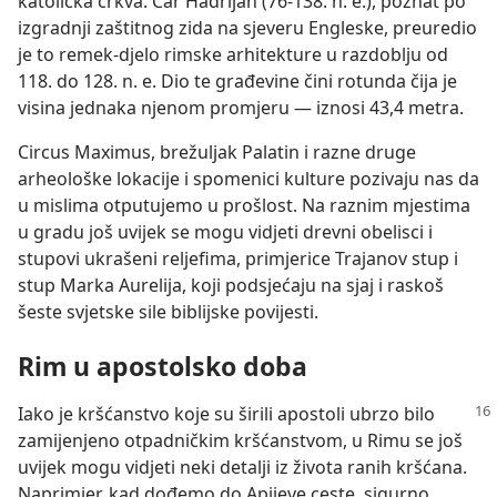
katolička crkva. Car Hadrijan (76-138. n. e.), poznat po
izgradnji zaštitnog zida na sjeveru Engleske, preuredio
je to remek-djelo rimske arhitekture u razdoblju od
118. do 128. n. e. Dio te građevine čini rotunda čija je
visina jednaka njenom promjeru — iznosi 43,4 metra.
Circus Maximus, brežuljak Palatin i razne druge
arheološke lokacije i spomenici kulture pozivaju nas da
u mislima otputujemo u prošlost. Na raznim mjestima
u gradu još uvijek se mogu vidjeti drevni obelisci i
stupovi ukrašeni reljefima, primjerice Trajanov stup i
stup Marka Aurelija, koji podsjećaju na sjaj i raskoš
šeste svjetske sile biblijske povijesti.
Rim u apostolsko doba
Iako je kršćanstvo koje su širili apostoli ubrzo bilo
zamijenjeno otpadničkim kršćanstvom, u Rimu se još
uvijek mogu vidjeti neki detalji iz života ranih kršćana.
Naprimjer, kad dođemo do Apijeve ceste, sigurno