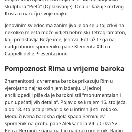
skulptura “Pietà” (Oplakivanje). Ona prikazuje mrtvog
Krista u naručju svoje majke.
Jehovinim svjedocima zanimljivo je da se u toj crkvi na
nekoliko mjesta može vidjeti hebrejski Tetragramaton,
koji predstavlja Božje ime, Jehova. Potražite ga na
nadgrobnom spomeniku pape Klementa XIII i u
Cappelli delle Presentazione.
Pompoznost Rima u vrijeme baroka
Znamenitosti iz vremena baroka prikazuju Rim u
vjerojatno najraskošnijem izdanju. U jednoj
enciklopediji piše da je barokni stil “monumentalan i
pun upečatljivih detalja”. Pojavio se krajem 16. stoljeća,
a do 18. stoljeća pretvorio se u intimniji stil rokoko.
Među čuvena barokna djela spada Berninijev
spomenik na grobu pape Aleksandra VII u Crkvi Sv.
Petra. Bernini je papama bio najdraži umjetnik. Radio