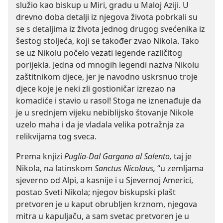
služio kao biskup u Miri, gradu u Maloj Aziji. U
drevno doba detalji iz njegova života pobrkali su
se s detaljima iz života jednog drugog svećenika iz
šestog stoljeća, koji se također zvao Nikola. Tako
se uz Nikolu počelo vezati legende različitog
porijekla. Jedna od mnogih legendi naziva Nikolu
zaštitnikom djece, jer je navodno uskrsnuo troje
djece koje je neki zli gostioničar izrezao na
komadiće i stavio u rasol! Stoga ne iznenađuje da
je u srednjem vijeku nebiblijsko štovanje Nikole
uzelo maha i da je vladala velika potražnja za
relikvijama tog sveca.
Prema knjizi
Puglia-Dal Gargano al Salento,
taj je
Nikola, na latinskom
Sanctus Nicolaus,
“u zemljama
sjeverno od Alpi, a kasnije i u Sjevernoj Americi,
postao Sveti Nikola; njegov biskupski plašt
pretvoren je u kaput obrubljen krznom, njegova
mitra u kapuljaču, a sam svetac pretvoren je u