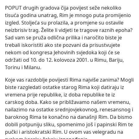
POPUT drugih gradova čija povijest seže nekoliko
tisuća godina unatrag, Rim je mnogo puta promijenio
izgled. Stoljeća su prolazila, a promjene su ostavile
neizbrisiv trag. Želite li vidjeti te tragove raznih epoha?
Sad vam se pruža odlična prilika i naročito biste je
trebali iskoristiti ako ste pozvani da prisustvujete
nekom od kongresa Jehovinih svjedoka koji će se
održati od 10. do 12. kolovoza 2001. u Rimu, Bariju,
Torinu i Milanu.
Koje vas razdoblje povijesti Rima najviše zanima? Mogli
biste razgledati ostatke starog Rima koji datiraju iz
vremena prije republike, iz doba republike te iz
carskog doba. Kako se približavamo našem vremenu,
nailazimo na ostatke srednjovjekovnog, renesansnog i
baroknog Rima te konačno na današnji Rim. Da bismo
dobili potpuniju sliku, spomenimo još i papinski Rim te
pučki i aristokratski Rim. U ovom vas velegradu na