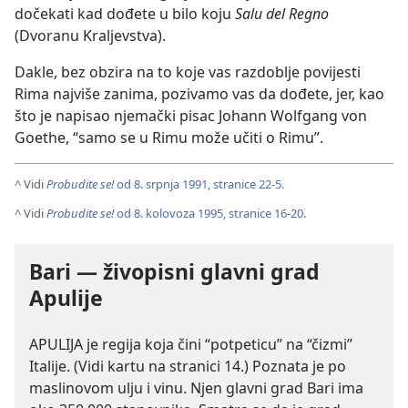
dočekati kad dođete u bilo koju
Salu del Regno
(Dvoranu Kraljevstva).
Dakle, bez obzira na to koje vas razdoblje povijesti
Rima najviše zanima, pozivamo vas da dođete, jer, kao
što je napisao njemački pisac Johann Wolfgang von
Goethe, “samo se u Rimu može učiti o Rimu”.
^
Vidi
Probudite se!
od 8. srpnja 1991, stranice 22-5.
^
Vidi
Probudite se!
od 8. kolovoza 1995, stranice 16-20.
Bari — živopisni glavni grad
Apulije
APULIJA je regija koja čini “potpeticu” na “čizmi”
Italije. (Vidi kartu na stranici 14.) Poznata je po
maslinovom ulju i vinu. Njen glavni grad Bari ima