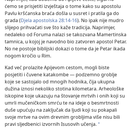
ćemo se prisjetiti izvještaja o tome kako su apostolu
Pavlu kršćanska braća došla u susret i pratila ga do
grada (
Djela apostolska 28:14-16
). No ipak nije mudro
slijepo prihvaćati sve što kaže tradicija. Naprimjer,
nedaleko od Foruma nalazi se takozvana Mamertinska
tamnica, u kojoj je navodno bio zatvoren apostol Petar.
No ne postoje biblijski dokazi o tome da je Petar ikada
nogom kročio u Rim.
Kad već prolazite Apijevom cestom, mogli biste
posjetiti i čuvene katakombe — podzemno groblje
koje se sastojalo od mnogih hodnika, čija ukupna
dužina iznosi nekoliko stotina kilometara. Arheološke
iskopine koje ukazuju na štovanje mrtvih i onih koji su
umrli mučeničkom smrću te na ideje o besmrtnosti
duše upućuju na zaključak da ljudi koji su pokapali
svoje mrtve na ovim drevnim grobljima više nisu bili
pravi sljedbenici izvornih Isusovih učenja.
*