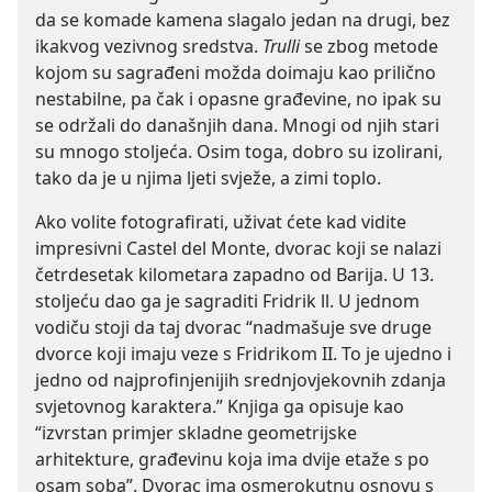
da se komade kamena slagalo jedan na drugi, bez
ikakvog vezivnog sredstva.
Trulli
se zbog metode
kojom su sagrađeni možda doimaju kao prilično
nestabilne, pa čak i opasne građevine, no ipak su
se održali do današnjih dana. Mnogi od njih stari
su mnogo stoljeća. Osim toga, dobro su izolirani,
tako da je u njima ljeti svježe, a zimi toplo.
Ako volite fotografirati, uživat ćete kad vidite
impresivni Castel del Monte, dvorac koji se nalazi
četrdesetak kilometara zapadno od Barija. U 13.
stoljeću dao ga je sagraditi Fridrik ll. U jednom
vodiču stoji da taj dvorac “nadmašuje sve druge
dvorce koji imaju veze s Fridrikom II. To je ujedno i
jedno od najprofinjenijih srednjovjekovnih zdanja
svjetovnog karaktera.” Knjiga ga opisuje kao
“izvrstan primjer skladne geometrijske
arhitekture, građevinu koja ima dvije etaže s po
osam soba”. Dvorac ima osmerokutnu osnovu s