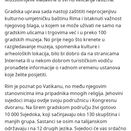
Gradska uprava sada nastoji zaštititi neprocjenjivu
kulturno-umjetničku baštinu Rima i istaknuti važnost
njegovog blaga, u kojem se može uživati ne samo na
gradskim ulicama i trgovima već i u preko 100
gradskih muzeja. No prije nego što krenete u
razgledavanje muzeja, spomenika kulture i
arheoloških lokacija, bilo bi dobro da na stranicama
Interneta ili u nekom dobrom turističkom vodiču
pronađete informacije o radnom vremenu ustanova
koje želite posjetiti.
Rim je poznat po Vatikanu, no među njegovim
stanovnicima ima pripadnika mnogih religija. Jehovini
svjedoci imaju ovdje svoju podružnicu i Kongresnu
dvoranu. Na širem gradskom području živi gotovo
10 000 Svjedoka, koji sačinjavaju oko 130 skupština i
manjih grupa. Sastanci se osim na talijanskom
održavaju i na 12 drugih jezika. Svjedoci će vas srdačno