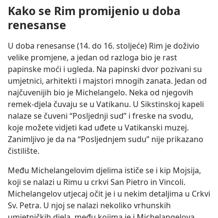
Kako se Rim promijenio u doba
renesanse
U doba renesanse (14. do 16. stoljeće) Rim je doživio
velike promjene, a jedan od razloga bio je rast
papinske moći i ugleda. Na papinski dvor pozivani su
umjetnici, arhitekti i majstori mnogih zanata. Jedan od
najčuvenijih bio je Michelangelo. Neka od njegovih
remek-djela čuvaju se u Vatikanu. U Sikstinskoj kapeli
nalaze se čuveni “Posljednji sud” i freske na svodu,
koje možete vidjeti kad uđete u Vatikanski muzej.
Zanimljivo je da na “Posljednjem sudu” nije prikazano
čistilište.
Među Michelangelovim djelima ističe se i kip Mojsija,
koji se nalazi u Rimu u crkvi San Pietro in Vincoli.
Michelangelov utjecaj očit je i u nekim detaljima u Crkvi
Sv. Petra. U njoj se nalazi nekoliko vrhunskih
umjetničkih djela, među kojima je i Michelangelova