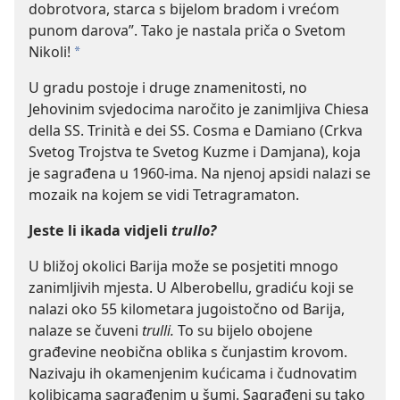
dobrotvora, starca s bijelom
bradom i vrećom
punom darova”. Tako je nastala priča o Svetom
Nikoli!
*
U gradu postoje i druge znamenitosti, no
Jehovinim svjedocima naročito je zanimljiva Chiesa
della SS. Trinità e dei SS. Cosma e Damiano (Crkva
Svetog Trojstva te Svetog Kuzme i Damjana), koja
je sagrađena u 1960-ima. Na njenoj apsidi nalazi se
mozaik na kojem se vidi Tetragramaton.
Jeste li ikada vidjeli
trullo?
U bližoj okolici Barija može se posjetiti mnogo
zanimljivih mjesta. U Alberobellu, gradiću koji se
nalazi oko 55 kilometara jugoistočno od Barija,
nalaze se čuveni
trulli.
To su bijelo obojene
građevine neobična oblika s čunjastim krovom.
Nazivaju ih okamenjenim kućicama i čudnovatim
kolibicama sagrađenim u šumi. Sagrađeni su tako