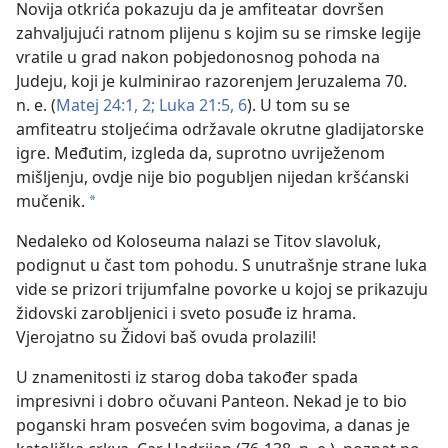
Novija otkrića pokazuju da je amfiteatar dovršen
zahvaljujući ratnom plijenu s kojim su se rimske legije
vratile u grad nakon pobjedonosnog pohoda na
Judeju, koji je kulminirao razorenjem Jeruzalema 70.
n. e. (
Matej 24:1, 2;
Luka 21:5, 6
). U tom su se
amfiteatru stoljećima održavale okrutne gladijatorske
igre. Međutim, izgleda da, suprotno uvriježenom
mišljenju, ovdje nije bio pogubljen nijedan kršćanski
mučenik.
*
Nedaleko od Koloseuma nalazi se Titov slavoluk,
podignut u čast tom pohodu. S unutrašnje strane luka
vide se prizori trijumfalne povorke u kojoj se prikazuju
židovski zarobljenici i sveto posuđe iz hrama.
Vjerojatno su Židovi baš ovuda prolazili!
U znamenitosti iz starog doba također spada
impresivni i dobro očuvani Panteon. Nekad je to bio
poganski hram posvećen svim bogovima, a danas je