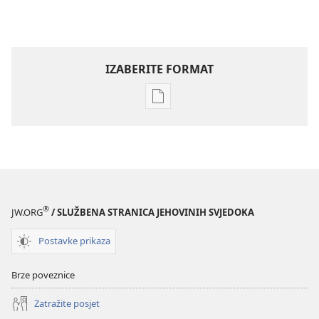
IZABERITE FORMAT
Postavke
preuzimanja
naših
izdanja
ČASOPISI
8. srpnja
2001.
®
JW.ORG
/ SLUŽBENA STRANICA JEHOVINIH SVJEDOKA
Postavke prikaza
Brze poveznice
Zatražite posjet