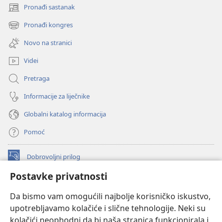
Pronađi sastanak
(otvara
se
Pronađi kongres
(otvara
novi
se
prozor)
Novo na stranici
novi
prozor)
Videi
Pretraga
Informacije za liječnike
Globalni katalog informacija
Pomoć
Dobrovoljni prilog
(otvara
se
Postavke privatnosti
novi
INTERNETSKA BIBLIOTEKA Watchtower
(otvara
prozor)
Da bismo vam omogućili najbolje korisničko iskustvo,
se
®
JW Hub
upotrebljavamo kolačiće i slične tehnologije. Neki su
novi
(otvara
prozor)
kolačići neophodni da bi naša stranica funkcionirala i
se