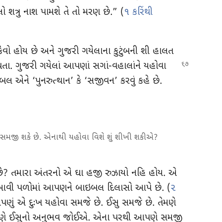
 શત્રુ નાશ પામશે તે તો મરણ છે.” (
૧ કરિંથી
વો હોય છે અને ગુજરી ગયેલાના કુટુંબની શી હાલત
તા. ગુજરી ગયેલાં આપણાં સગાં-વહાલાંને યહોવા
લ એને ‘પુનરુત્થાન’ કે ‘સજીવન’ કરવું કહે છે.
ઃખ સમજી શકે છે. એનાથી યહોવા વિશે શું શીખી શકીએ?
ું છે? તમારા અંતરનો એ ઘા હજી રુઝાયો નહિ હોય. એ
 આવી પળોમાં આપણને બાઇબલ દિલાસો આપે છે. (
૨
ણું એ દુઃખ યહોવા સમજે છે. ઈસુ સમજે છે. તેમણે
આપણે ઈસુનો અનુભવ જોઈએ. એના પરથી આપણે સમજી