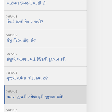
બાઇબલ ઈશ્વરની વાણી છે
પ્રકરણ ૩
ઈશ્વરે ધરતી કેમ બનાવી?
પ્રકરણ ૪
ઈસુ ખ્રિસ્ત કોણ છે?
પ્રકરણ ૫
ઈસુએ આપણા માટે જિંદગી કુરબાન કરી
પ્રકરણ ૬
ગુજરી ગયેલા લોકો ક્યાં છે?
પ્રકરણ ૭
તમારા ગુજરી ગયેલા ફરી જીવતા થશે!
પ્રકરણ ૮