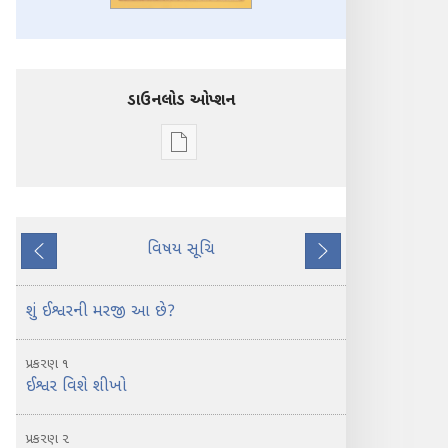
ડાઉનલોડ ઓપ્શન
ડિજિટલ
સાહિત્ય
ડાઉનલોડ
કરવા
વિષય સૂચિ
માટેના
પાછળ
આગળ
વિકલ્પો
પવિત્ર
શું ઈશ્વરની મરજી આ છે?
બાઇબલ
શું
પ્રકરણ ૧
શીખવે
ઈશ્વર વિશે શીખો
છે?
પ્રકરણ ૨