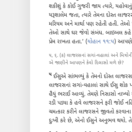
શકીશું કે કોઈ ગુજરી જાય ત્યારે, યહોવાનુ
યરૂશાલેમ જતા, ત્યારે તેમના દોસ્ત લાજ
મરિયમ અને માર્થા પણ રહેતી હતી. તેઓ 
તેઓ સાથે ઘર જેવો સંબંધ. બાઇબલ કહે 
પ્રેમ રાખતા હતા.’ (
યોહાન ૧૧:૫
) આપણ
૫, ૬. (ક) લાજરસનાં સગાં-વહાલાં અને મિત્રોની
એ જાણીને આપણને કેવો દિલાસો મળે છે?
૫
ઈસુએ સાંભળ્યું કે તેમનો દોસ્ત લાજરસ હ
લાજરસનાં સગાં-વહાલાં સાથે ઈસુ શોક પાળ
હૈયું ભરાઈ આવ્યું. તેમણે નિસાસો નાખ્યો 
રડી પડ્યા કે હવે લાજરસને ફરી જોઈ નહિ 
ચમત્કાર કરીને લાજરસને જીવતો કરવાના
દુઃખી કરે છે, એનો ઈસુને અનુભવ થયો.