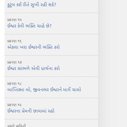
કુટુંબ કઈ રીતે સુખી રહી શકે?
પ્રકરણ ૧૫
ઈશ્વર કેવી ભક્તિ ચાહે છે?
પ્રકરણ ૧૬
એકલા ખરા ઈશ્વરની ભક્તિ કરો
પ્રકરણ ૧૭
ઈશ્વર સાંભળે એવી પ્રાર્થના કરો
પ્રકરણ ૧૮
બાપ્તિસ્મા લો, જીવનભર ઈશ્વરને માર્ગે ચાલો
પ્રકરણ ૧૯
ઈશ્વરના પ્રેમની છાયામાં રહો
વધારે માહિતી