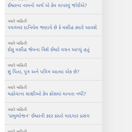
ઈશ્વરના નામનો અર્થ એ કેમ વાપરવું જોઈએ?
વધારે માહિતી
પયગંબર દાનિયેલ જણાવે છે કે મસીહ ક્યારે આવશે
વધારે માહિતી
ઈસુ મસીહ જેમના વિશે ઈશ્વરે વચન આપ્યું હતું
વધારે માહિતી
શું પિતા, પુત્ર અને પવિત્ર આત્મા એક છે?
વધારે માહિતી
યહોવાના સાક્ષીઓ કેમ ક્રોસમાં માનતા નથી?
વધારે માહિતી
‘પ્રભુભોજન’ ઈશ્વરની કદર કરતો યાદગાર પ્રસંગ
વધારે માહિતી