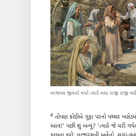
લાજરસ જીવતો થયો ત્યારે બધા રાજી રાજી 
૮
તોપણ કોઈએ ગુફા પરનો પથ્થર ખસેડ્ય
આવ!’ પછી શું બન્યું? ‘ત્યારે જે મરી ગ
કલ્પના કરો: લાજરસની બહેનો, સગાં-