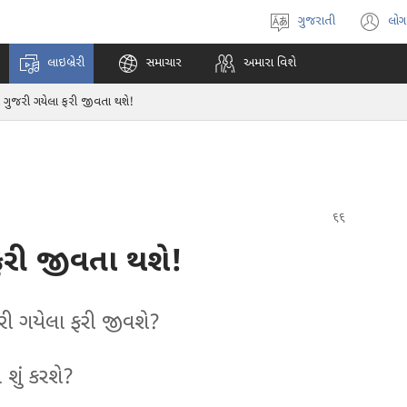
ગુજરાતી
લોગ
ભાષા
(o
પસંદ
n
લાઇબ્રેરી
સમાચાર
અમારા વિશે
કરો
w
 ગુજરી ગયેલા ફરી જીવતા થશે!
ફરી જીવતા થશે!
રી ગયેલા ફરી જીવશે?
 શું કરશે?