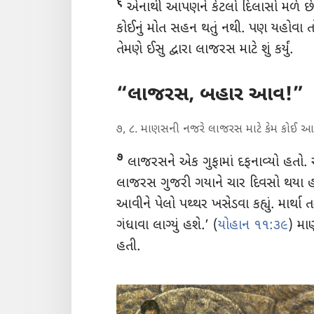
૬
એનાથી આપણને કેટલો દિલાસો મળે
કોઈનું મોત સહન થતું નથી. પણ યહોવા 
તેમણે ઈસુ દ્વારા લાજરસ માટે શું કર્યું.
“લાજરસ, બહાર આવ!”
૭, ૮. માણસની નજરે લાજરસ માટે કેમ કોઈ આશા
૭
લાજરસને એક ગુફામાં દફનાવ્યો હતો. 
લાજરસ ગુજરી ગયાને ચાર દિવસો થયા 
આવીને પેલો પથ્થર ખસેડવા કહ્યું. માર્થા 
ગંધાવા લાગ્યું હશે.’ (
યોહાન ૧૧:૩૯
) મા
હતી.