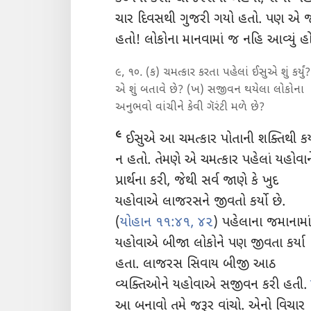
ચાર દિવસથી ગુજરી ગયો હતો. પણ 
હતો! લોકોના માનવામાં જ નહિ આવ્યું
૯, ૧૦. (ક) ચમત્કાર કરતા પહેલાં ઈસુએ શું કર્યું?
એ શું બતાવે છે? (ખ) સજીવન થયેલા લોકોના
અનુભવો વાંચીને કેવી ગૅરંટી મળે છે?
૯
ઈસુએ આ ચમત્કાર પોતાની શક્તિથી કર્
ન હતો. તેમણે એ ચમત્કાર પહેલાં યહોવાન
પ્રાર્થના કરી, જેથી સર્વ જાણે કે ખુદ
યહોવાએ લાજરસને જીવતો કર્યો છે.
(
યોહાન ૧૧:૪૧, ૪૨
) પહેલાના જમાનામાં
યહોવાએ બીજા લોકોને પણ જીવતા કર્યા
હતા. લાજરસ સિવાય બીજી આઠ
વ્યક્તિઓને યહોવાએ સજીવન કરી હતી.
આ બનાવો તમે જરૂર વાંચો. એનો વિચાર