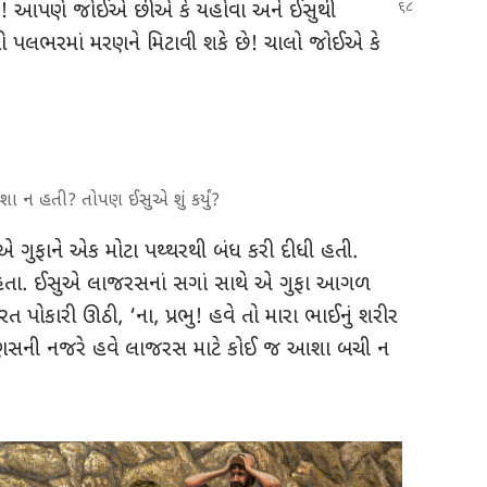
 છે! આપણે જોઈએ છીએ
કે યહોવા અને ઈસુથી
તો પલભરમાં મરણને મિટાવી શકે છે! ચાલો જોઈએ કે
 ન હતી? તોપણ ઈસુએ શું કર્યું?
એ ગુફાને એક મોટા પથ્થરથી બંધ કરી દીધી હતી.
હતા. ઈસુએ લાજરસનાં સગાં સાથે એ ગુફા આગળ
તરત પોકારી ઊઠી, ‘ના, પ્રભુ! હવે તો મારા ભાઈનું શરીર
ણસની નજરે હવે લાજરસ માટે કોઈ જ આશા બચી ન