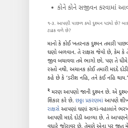
કોને કોને સજીવન કરવામાં આ
૧-૩. આપણી પાછળ કયો દુશ્મન પડ્યો છે? બા
ટાઢક વળે છે?
માનો કે કોઈ ખતરનાક દુશ્મન તમારી પાછળ
ઘણો બળવાન. તે રાક્ષસ જેવો છે, કેમ કે તે
જીવ બચાવવા તમે ભાગો છો. પણ તે ધીમ
રસ્તો નથી. અચાનક કોઈ તમારી મદદે દોડ
કહે છે કે ‘ડરીશ નહિ, તને કંઈ નહિ થાય.’ 
૨
મરણ આપણો જાની દુશ્મન છે. એ દુશ્મ
શિકાર કરે છે.
છઠ્ઠા પ્રકરણમાં
આપણે શીખી 
રાક્ષસે
આપણાં ઘણાં સગાં-વહાલાંને ભરખી
આપણી મદદે દોડી આવ્યા છે. તે આપણને 
વધારે જોરાવર છે. તેમણે એના પર જીત મે