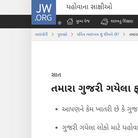
JW.ORG
યહોવાના સાક્ષીઓ
મુખ્ય પેજ
શાસ્ત્રનું શિક્ષણ
લાઇબ્રેરી
પુસ્તકો
પવિત્ર બાઇબલ શું શીખવે છે?
તમારા
સાત
તમારા ગુજરી ગયેલા 
આપણને કેમ ખાતરી છે કે ગુજ
ગુજરી ગયેલા લોકો માટે યહોવા