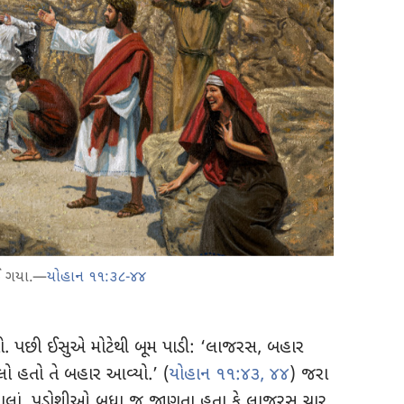
થઈ ગયા.—
યોહાન ૧૧:૩૮-૪૪
ો. પછી ઈસુએ મોટેથી બૂમ પાડી: ‘લાજરસ, બહાર
યેલો હતો તે બહાર આવ્યો.’ (
યોહાન ૧૧:૪૩, ૪૪
) જરા
વહાલાં, પડોશીઓ બધા જ જાણતા હતા કે લાજરસ ચાર