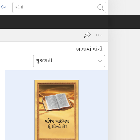
 ઈન
pens
શોધો
ew
indow)
ભાષામાં વાંચો