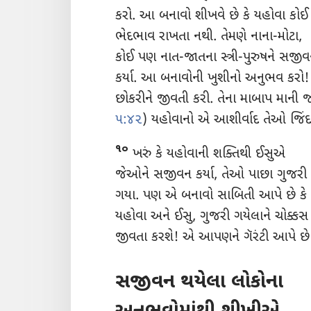
કરો. આ બનાવો શીખવે છે કે યહોવા કોઈ
ભેદભાવ
રાખતા નથી. તેમણે નાના-મોટા,
કોઈ પણ નાત-જાતના સ્ત્રી-પુરુષને સજી
કર્યા. આ બનાવોની ખુશીનો અનુભવ કરો!
છોકરીને જીવતી કરી. તેના માબાપ માની
૫:૪૨
) યહોવાનો એ આશીર્વાદ તેઓ જિંદ
૧૦
ખરું કે યહોવાની શક્તિથી ઈસુએ
જેઓને સજીવન કર્યા, તેઓ પાછા ગુજરી
ગયા. પણ એ બનાવો સાબિતી આપે છે કે
યહોવા અને ઈસુ, ગુજરી ગયેલાને ચોક્કસ
જીવતા કરશે! એ આપણને ગૅરંટી આપે છે
સજીવન થયેલા લોકોના