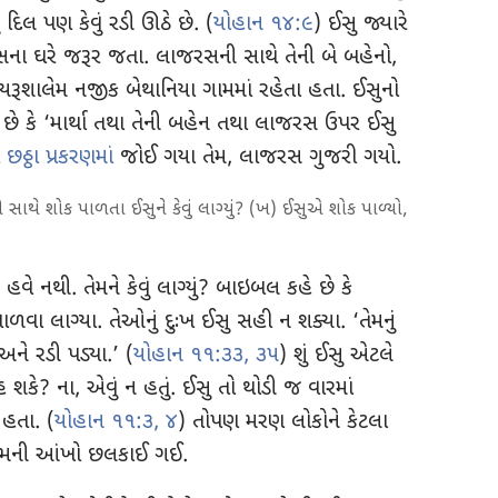
ં દિલ પણ કેવું રડી ઊઠે છે. (
યોહાન ૧૪:૯
) ઈસુ જ્યારે
રસના ઘરે જરૂર જતા. લાજરસની સાથે તેની બે બહેનો,
યરૂશાલેમ નજીક બેથાનિયા ગામમાં રહેતા હતા. ઈસુનો
છે કે ‘માર્થા તથા તેની બહેન તથા લાજરસ ઉપર ઈસુ
ે
છઠ્ઠા પ્રકરણમાં
જોઈ ગયા તેમ, લાજરસ ગુજરી ગયો.
 સાથે શોક પાળતા ઈસુને કેવું લાગ્યું? (ખ) ઈસુએ શોક પાળ્યો,
વે નથી. તેમને કેવું લાગ્યું? બાઇબલ કહે છે કે
વા લાગ્યા. તેઓનું દુઃખ ઈસુ સહી ન શક્યા. ‘તેમનું
અને રડી પડ્યા.’ (
યોહાન ૧૧:૩૩,
૩૫
) શું ઈસુ એટલે
શકે? ના, એવું ન હતું. ઈસુ તો થોડી જ વારમાં
 હતા. (
યોહાન ૧૧:૩, ૪
) તોપણ મરણ લોકોને કેટલા
 તેમની આંખો છલકાઈ ગઈ.