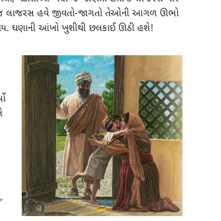
એ જ લાજરસ હવે જીવતો-જાગતો તેઓની આગળ ઊભો
 હોય. ઘણાની આંખો ખુશીથી છલકાઈ ઊઠી હશે!
યો
ે
a