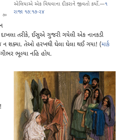
એલિયાએ એક વિધવાના દીકરાને જીવતો કર્યો.—
૧
રાજા ૧૭:૧૭-૨૪
વન
 દાખલા તરીકે, ઈસુએ ગુજરી ગયેલી એક નાનકડી
 જ ન શક્યા. તેઓ હરખથી ઘેલા ઘેલા થઈ ગયા! (
માર્ક
ગીભર ભૂલ્યા નહિ હોય.
!