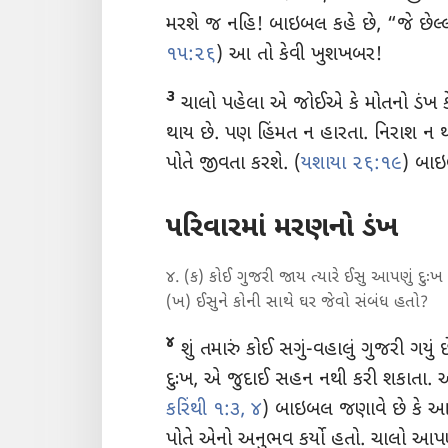
મરશે જ નહિ! બાઇબલ કહે છે, “જે છેલ્લો
૧૫:૨૬
) આ તો કેવી ખુશખબર!
૩
ચાલો પહેલા એ જોઈએ કે મોતનો ડંખ કે
થાય છે. પણ હિંમત ન હારતા. નિરાશ ન
થ
પોતે જીવતા કરશે. (
યશાયા ૨૬:૧૯
) બાઇબ
પરિવારમાં મરણનો ડંખ
૪. (ક) કોઈ ગુજરી જાય ત્યારે ઈસુ આપણું દુ
(ખ) ઈસુને કોની સાથે ઘર જેવો સંબંધ હતો?
૪
શું તમારું કોઈ સગું-વહાલું ગુજરી ગય
દુઃખ, એ જુદાઈ સહન નથી કરી શકાતા.
કરિંથી ૧:૩, ૪
) બાઇબલ જણાવે છે કે આપ
પોતે એનો અનુભવ કર્યો હતો. ચાલો 