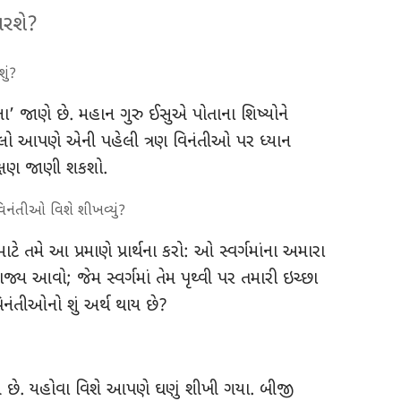
ારશે?
ું?
્થના’ જાણે છે. મહાન ગુરુ ઈસુએ પોતાના શિષ્યોને
ચાલો આપણે એની પહેલી ત્રણ વિનંતીઓ પર ધ્યાન
્ષણ જાણી શકશો.
 વિનંતીઓ વિશે શીખવ્યું?
ાટે તમે આ પ્રમાણે પ્રાર્થના કરો: ઓ સ્વર્ગમાંના અમારા
ાજ્ય આવો; જેમ સ્વર્ગમાં તેમ પૃથ્વી પર તમારી ઇચ્છા
િનંતીઓનો શું અર્થ થાય છે?
ે છે. યહોવા વિશે આપણે ઘણું શીખી ગયા. બીજી