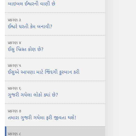
બાઇબલ ઈશ્વરની વાણી છે
પ્રકરણ ૩
ઈશ્વરે ધરતી કેમ બનાવી?
પ્રકરણ ૪
ઈસુ ખ્રિસ્ત કોણ છે?
પ્રકરણ ૫
ઈસુએ આપણા માટે જિંદગી કુરબાન કરી
પ્રકરણ ૬
ગુજરી ગયેલા લોકો ક્યાં છે?
પ્રકરણ ૭
તમારા ગુજરી ગયેલા ફરી જીવતા થશે!
પ્રકરણ ૮