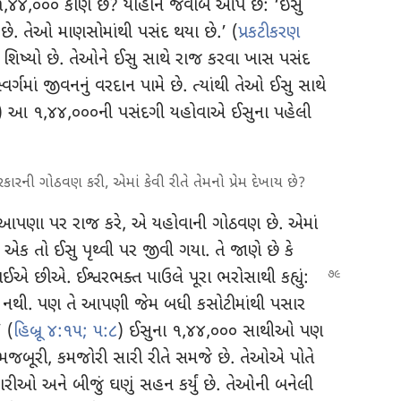
 આ ૧,૪૪,૦૦૦ કોણ છે? યોહાન જવાબ આપે છે: ‘ઈસુ
 છે. તેઓ માણસોમાંથી પસંદ થયા છે.’ (
પ્રકટીકરણ
 શિષ્યો છે. તેઓને ઈસુ સાથે રાજ કરવા ખાસ પસંદ
્ગમાં જીવનનું વરદાન પામે છે. ત્યાંથી તેઓ ઈસુ સાથે
) આ ૧,૪૪,૦૦૦ની પસંદગી યહોવાએ ઈસુના પહેલી
ની ગોઠવણ કરી, એમાં કેવી રીતે તેમનો પ્રેમ દેખાય છે?
આપણા પર રાજ કરે, એ યહોવાની ગોઠવણ છે. એમાં
ે? એક તો ઈસુ પૃથ્વી પર જીવી ગયા. તે જાણે છે કે
સાઈએ છીએ. ઈશ્વરભક્ત પાઉલે પૂરા ભરોસાથી કહ્યું:
ી. પણ તે આપણી જેમ બધી કસોટીમાંથી પસાર
’ (
હિબ્રૂ ૪:૧૫;
૫:૮
) ઈસુના ૧,૪૪,૦૦૦ સાથીઓ પણ
 મજબૂરી, કમજોરી સારી રીતે સમજે છે. તેઓએ પોતે
ીઓ અને બીજું ઘણું સહન કર્યું છે. તેઓની બનેલી