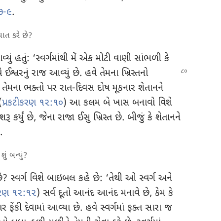
૭-૯
.
ત કરે છે?
 હતું: ‘સ્વર્ગમાંથી મેં એક મોટી વાણી સાંભળી કે
વે
ઈશ્વરનું રાજ આવ્યું છે. હવે તેમના ખ્રિસ્તનો
 તેમના ભક્તો પર રાત-દિવસ દોષ મૂકનાર શેતાનને
(
પ્રકટીકરણ ૧૨:૧૦
) આ કલમ બે ખાસ બનાવો વિશે
ર્યું છે, જેના રાજા ઈસુ ખ્રિસ્ત છે. બીજું કે શેતાનને
.
ું બન્યું?
સ્વર્ગ વિશે બાઇબલ કહે છે: ‘તેથી ઓ સ્વર્ગ અને
કરણ ૧૨:૧૨
) સર્વ દૂતો આનંદ આનંદ મનાવે છે, કેમ કે
 ફેંકી દેવામાં આવ્યા છે. હવે સ્વર્ગમાં ફક્ત સારા જ