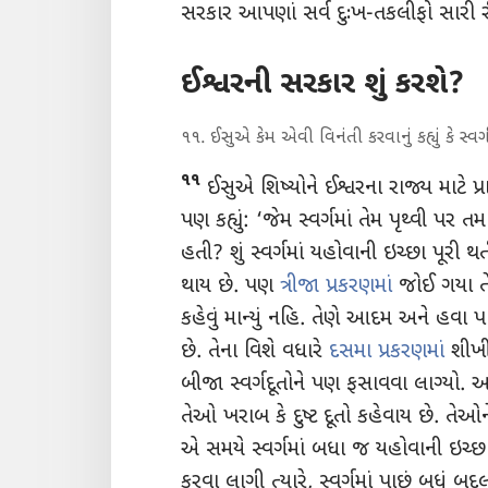
સરકાર આપણાં સર્વ દુઃખ-તકલીફો સારી 
ઈશ્વરની સરકાર શું કરશે?
૧૧. ઈસુએ કેમ એવી વિનંતી કરવાનું કહ્યું કે સ્વર
૧૧
ઈસુએ શિષ્યોને ઈશ્વરના રાજ્ય માટે પ્રાર
પણ કહ્યું: ‘જેમ સ્વર્ગમાં તેમ પૃથ્વી પ
હતી? શું સ્વર્ગમાં યહોવાની ઇચ્છા પૂરી 
થાય છે. પણ
ત્રીજા પ્રકરણમાં
જોઈ ગયા તેમ
કહેવું માન્યું નહિ. તેણે આદમ અને હવા 
છે. તેના વિશે વધારે
દસમા પ્રકરણમાં
શીખીશ
બીજા સ્વર્ગદૂતોને પણ ફસાવવા લાગ્યો. અરે
તેઓ ખરાબ કે દુષ્ટ દૂતો કહેવાય છે. તેઓન
એ સમયે સ્વર્ગમાં બધા જ યહોવાની ઇચ્છા
કરવા લાગી ત્યારે, સ્વર્ગમાં પાછું બધું 