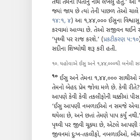
તથા તેમના પિતાનું નામ લખેલું હતું.’
જ્યાં જાય છે ત્યાં તેની પાછળ તેઓ ચાલે
૧૪:૧,
૪
) આ ૧,૪૪,૦૦૦ ઈસુના વિશ્વાસુ
કરવામાં આવ્યા છે. તેઓ સજીવન થઈને સ્વર
‘પૃથ્વી પર રાજ કરશે.’ (
પ્રકટીકરણ ૫:૧૦
સદીના શિષ્યોથી શરૂ કરી હતી.
૧૦. યહોવાએ ઈસુ અને ૧,૪૪,૦૦૦થી બનેલી સરકાર
૧૦
ઈસુ અને તેમના ૧,૪૪,૦૦૦ સાથીઓ 
તેમનો બેહદ પ્રેમ જોવા મળે છે. કેવી રીત
આપણે કેવી
કેવી તકલીફોની ચક્કીમાં પી
‘ઈસુ આપણી નબળાઈઓ ન સમજે એવા નથ
થયેલા છે, અને છતાં તેમણે પાપ કર્યું નથી.
પૃથ્વી પર જીવી ચૂક્યા છે, એટલે આપણી
જીવનમાં દુઃખ-તકલીફો, નબળાઈઓ, બીમાર