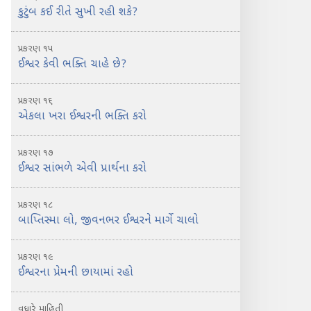
કુટુંબ કઈ રીતે સુખી રહી શકે?
પ્રકરણ ૧૫
ઈશ્વર કેવી ભક્તિ ચાહે છે?
પ્રકરણ ૧૬
એકલા ખરા ઈશ્વરની ભક્તિ કરો
પ્રકરણ ૧૭
ઈશ્વર સાંભળે એવી પ્રાર્થના કરો
પ્રકરણ ૧૮
બાપ્તિસ્મા લો, જીવનભર ઈશ્વરને માર્ગે ચાલો
પ્રકરણ ૧૯
ઈશ્વરના પ્રેમની છાયામાં રહો
વધારે માહિતી