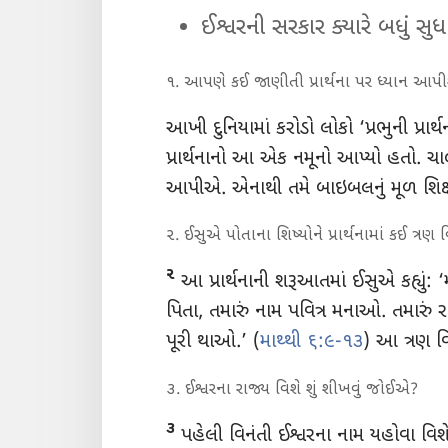
ઈશ્વરની સરકાર ક્યારે બધું સુધ
૧. આપણે કઈ જાણીતી પ્રાર્થના પર ધ્યાન આપીશ
આખી દુનિયામાં કરોડો લોકો ‘પ્રભુની પ્રાર
પ્રાર્થનાનો આ એક નમૂનો આપ્યો હતો. 
આપીએ. એનાથી તમે બાઇબલનું મૂળ શિક
૨. ઈસુએ પોતાના શિષ્યોને પ્રાર્થનામાં કઈ ત્રણ
૨
આ પ્રાર્થનાની શરૂઆતમાં ઈસુએ કહ્યું: ‘મ
પિતા, તમારું નામ પવિત્ર મનાઓ. તમારું ર
પૂરી થાઓ.’ (
માથ્થી ૬:૯-૧૩
) આ ત્રણ વ
૩. ઈશ્વરના રાજ્ય વિશે શું શીખવું જોઈએ?
૩
પહેલી વિનંતી ઈશ્વરના નામ યહોવા વિશ