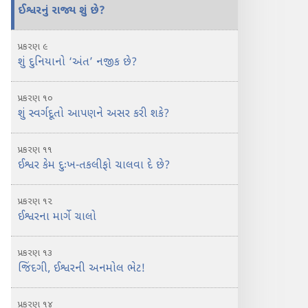
ઈશ્વરનું રાજ્ય શું છે?
પ્રકરણ ૯
શું દુનિયાનો ‘અંત’ નજીક છે?
પ્રકરણ ૧૦
શું સ્વર્ગદૂતો આપણને અસર કરી શકે?
પ્રકરણ ૧૧
ઈશ્વર કેમ દુઃખ-તકલીફો ચાલવા દે છે?
પ્રકરણ ૧૨
ઈશ્વરના માર્ગે ચાલો
પ્રકરણ ૧૩
જિંદગી, ઈશ્વરની અનમોલ ભેટ!
પ્રકરણ ૧૪