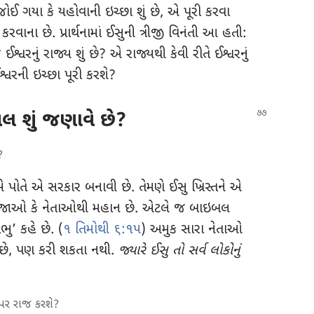
ોઈ ગયા કે યહોવાની ઇચ્છા શું છે, એ પૂરી કરવા
ું કરવાના છે. પ્રાર્થનામાં ઈસુની ત્રીજી વિનંતી આ હતી:
શ્વરનું રાજ્ય શું છે? એ રાજ્યથી કેવી રીતે ઈશ્વરનું
શ્વરની ઇચ્છા પૂરી કરશે?
લ શું જણાવે છે?
?
 પોતે એ સરકાર બનાવી છે. તેમણે ઈસુ ખ્રિસ્તને એ
 રાજાઓ કે નેતાઓથી મહાન છે. એટલે જ બાઇબલ
ુ’ કહે છે. (
૧ તિમોથી ૬:૧૫
) અમુક સારા નેતાઓ
 છે, પણ કરી શકતા નથી.
જ્યારે ઈસુ તો સર્વ લોકોનું
 પર રાજ કરશે?