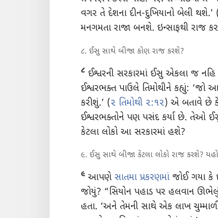
વગર તે દેશના દીન-દુખિયાનો બેલી થશે.’ 
મનગમતા રાજા બનશે. ઇન્સાફથી રાજ કર
૮. ઈસુ સાથે બીજા કોણ રાજ કરશે?
૮
ઈશ્વરની સરકારમાં ઈસુ એકલા જ નહિ
ઈશ્વરભક્ત પાઉલે તિમોથીને કહ્યું: ‘જ
કરીશું.’ (
૨ તિમોથી ૨:૧૨
) એ બતાવે છે 
ઈશ્વરભક્તોને પણ પસંદ કર્યા છે. તેઓ ઈસુ
કેટલા લોકો આ સરકારમાં હશે?
૯. ઈસુ સાથે બીજા કેટલા લોકો રાજ કરશે? ય
૯
આપણે
સાતમા પ્રકરણમાં
જોઈ ગયા કે ઈશ
જોયું? “સિયોન પહાડ પર હલવાન ઊભેલું હત
હતા. ‘અને તેમની સાથે એક લાખ ચુમ્માળ