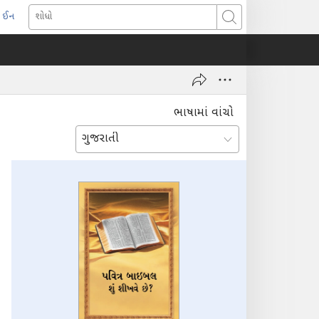
 ઈન
pens
શોધો
ew
indow)
ભાષામાં વાંચો