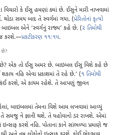
વિચારો કે ઈસુ હમણાં ક્યાં છે. ઈસુને મારી નાખવામાં
. થોડા સમય બાદ તે સ્વર્ગમાં ગયા. (
પ્રેરિતોનાં કૃત્યો
 બાઇબલ એને ‘સ્વર્ગનું રાજ્ય’ કહે છે. (
૨ તિમોથી
રાજ કરશે.—
પ્રકટીકરણ ૧૧:૧૫
.
 છે?
છે? એક તો ઈસુ અમર છે. બાઇબલ ઈસુ વિશે કહે છે
શકાય નહિ એવા પ્રકાશમાં તે રહે છે.’ (
૧ તિમોથી
ંઈ કરશે, એ કાયમ રહેશે. તે આપણું જીવન
ં, બાઇબલમાં તેમના વિશે આમ લખવામાં આવ્યું
તે સમજુ ને જ્ઞાની થશે. તે યહોવાનો ડર રાખશે. એમાં
 ઇન્સાફ કરશે નહિ. પોતાના કાને સાંભળ્યા પ્રમાણે જ
યાયી અને નમ્ર લોકોનો ઇન્સાફ કરશે. કોઈ ભેદભાવ