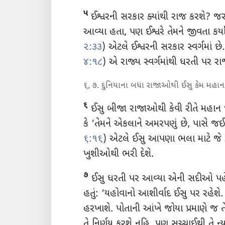
૫
ઈશ્વરની સરકાર ક્યાંથી રાજ કરશે? જરા 
આવ્યા હતા, પણ ઈશ્વરે તેમને જીવતા કર્યા
૨:૩૩
) એટલે ઈશ્વરની સરકાર સ્વર્ગમાં છે.
૪:૧૮
) એ રાજ્ય સ્વર્ગમાંથી ધરતી પર 
૬, ૭. દુનિયાના બધા રાજાઓથી ઈસુ કેમ મહાન
૬
ઈસુ બીજા રાજાઓથી કેવી રીતે મહાન 
કે ‘તેમને એકલાને અમરપણું છે, પાસે જઈ 
૬:૧૬
) એટલે ઈસુ આપણા ભલા માટે જે ક
ખુશીઓથી ભરી દેશે.
૭
ઈસુ ધરતી પર આવ્યા એની સદીઓ પહેલા
હતું: ‘યહોવાનો આશીર્વાદ ઈસુ પર રહેશે. 
હરખાશે. પોતાની આંખે જોયા પ્રમાણે જ તે
તે નિર્ણય કરશે નહિ. પણ સચ્ચાઈથી તે ન્