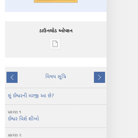
ડાઉનલોડ ઓપ્શન
ડિજિટલ
સાહિત્ય
ડાઉનલોડ
કરવા
વિષય સૂચિ
માટેના
પાછળ
આગળ
વિકલ્પો
પવિત્ર
શું ઈશ્વરની મરજી આ છે?
બાઇબલ
શું
પ્રકરણ ૧
શીખવે
ઈશ્વર વિશે શીખો
છે?
પ્રકરણ ૨