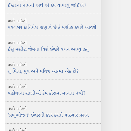
ઈશ્વરના નામનો અર્થ એ કેમ વાપરવું જોઈએ?
વધારે માહિતી
પયગંબર દાનિયેલ જણાવે છે કે મસીહ ક્યારે આવશે
વધારે માહિતી
ઈસુ મસીહ જેમના વિશે ઈશ્વરે વચન આપ્યું હતું
વધારે માહિતી
શું પિતા, પુત્ર અને પવિત્ર આત્મા એક છે?
વધારે માહિતી
યહોવાના સાક્ષીઓ કેમ ક્રોસમાં માનતા નથી?
વધારે માહિતી
‘પ્રભુભોજન’ ઈશ્વરની કદર કરતો યાદગાર પ્રસંગ
વધારે માહિતી