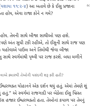
(
યશાયા ૧૧:૨-૪
) આ બતાવે છે કે ઈસુ
પ્રજાના
તા હોય, એવા રાજા કોને ન ગમે?
 હોય. તેમની સાથે બીજા સાથીઓ પણ હશે.
ો આપણે અંત સુધી ટકી રહીએ, તો ઈસુની સાથે રાજ પણ
કે યહોવાએ પાઉલ અને તિમોથી જેવા બીજા
 સાથે સ્વર્ગમાંથી પૃથ્વી પર રાજ કરશે. બધા મળીને
હોવાએ ક્યારથી તેઓની પસંદગી શરૂ કરી હતી?
્વરભક્ત યોહાનને એક દર્શન થયું હતું. એમાં તેમણે શું
ું.” એ સ્વર્ગમાં રાજગાદી પર બેઠેલા ઈસુ ખ્રિસ્ત
ીસ હજાર ઈશ્વરભક્તો હતા. તેઓનાં કપાળ પર તેમનું