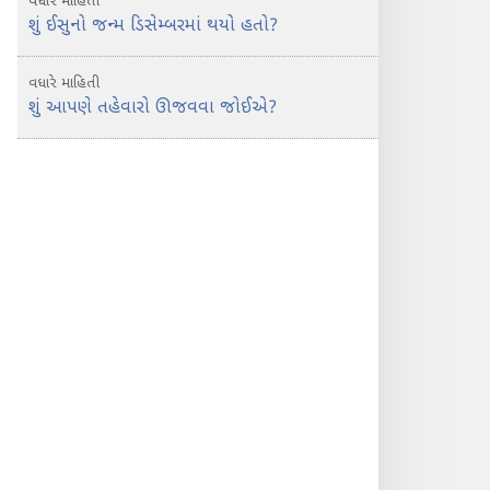
વધારે માહિતી
શું ઈસુનો જન્મ ડિસેમ્બરમાં થયો હતો?
વધારે માહિતી
શું આપણે તહેવારો ઊજવવા જોઈએ?