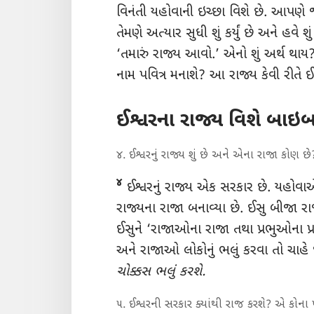
વિનંતી યહોવાની ઇચ્છા વિશે છે. આપણે જ
તેમણે અત્યાર સુધી શું કર્યું છે અને હવે શ
‘તમારું રાજ્ય આવો.’ એનો શું અર્થ થાય? ઈ
નામ પવિત્ર મનાશે? આ રાજ્ય કેવી રીતે ઈ
ઈશ્વરના રાજ્ય વિશે બાઇબ
૪. ઈશ્વરનું રાજ્ય શું છે અને એના રાજા કોણ છે
૪
ઈશ્વરનું રાજ્ય એક સરકાર છે. યહોવાએ
રાજ્યના રાજા બનાવ્યા છે. ઈસુ બીજા
ઈસુને ‘રાજાઓના રાજા તથા પ્રભુઓના પ્રભ
અને રાજાઓ લોકોનું ભલું કરવા તો ચાહે
ચોક્કસ ભલું કરશે.
૫. ઈશ્વરની સરકાર ક્યાંથી રાજ કરશે? એ કોના