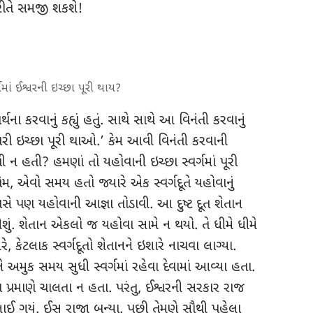
રીતે સમજી શકશે!
્ગમાં ઈશ્વરની ઇચ્છા પૂરી થાય?
્થના કરવાનું કહ્યું હતું. સાથે સાથે આ વિનંતી કરવાનું
ર તમારી ઇચ્છા પૂરી થાઓ.’ કેમ આવી વિનંતી કરવાની
થતી ન હતી? હમણાં તો યહોવાની ઇચ્છા સ્વર્ગમાં પૂરી
, એવો સમય હતો જ્યારે એક સ્વર્ગદૂતે યહોવાનું
પાસે પણ યહોવાની આજ્ઞા તોડાવી. આ દુષ્ટ દૂત શેતાન
ું. શેતાન એકલો જ યહોવા સામે ન થયો. તે ધીમે ધીમે
, કેટલાક સ્વર્ગદૂતો શેતાનને ઇશારે નાચવા લાગ્યા.
ે અમુક સમય સુધી સ્વર્ગમાં રહેવા દેવામાં આવ્યા હતા.
 પ્રમાણે ચાલતા ન હતા. પરંતુ, ઈશ્વરની સરકાર રાજ
બદલાઈ ગયું. ઈસુ રાજા બન્યા. પછી તેમણે સૌથી પહેલા