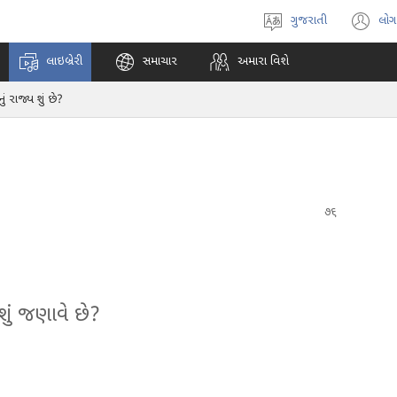
ગુજરાતી
લોગ
ભાષા
(o
પસંદ
n
લાઇબ્રેરી
સમાચાર
અમારા વિશે
કરો
w
ું રાજ્ય શું છે?
ું જણાવે છે?