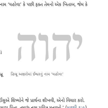
રનું નામ ‘યહોવા’ કે પછી ફક્ત તેમનો એક ખિતાબ, જેમ કે
રૂ
હિબ્રૂ અક્ષરોમાં ઈશ્વરનું નામ ‘યહોવા’
ે? ઈસુએ શિષ્યોને જે પ્રાર્થના શીખવી, એનો વિચાર કરો.