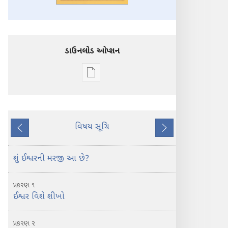
ડાઉનલોડ ઓપ્શન
ડિજિટલ
સાહિત્ય
ડાઉનલોડ
કરવા
વિષય સૂચિ
માટેના
પાછળ
આગળ
વિકલ્પો
પવિત્ર
શું ઈશ્વરની મરજી આ છે?
બાઇબલ
શું
પ્રકરણ ૧
શીખવે
ઈશ્વર વિશે શીખો
છે?
પ્રકરણ ૨