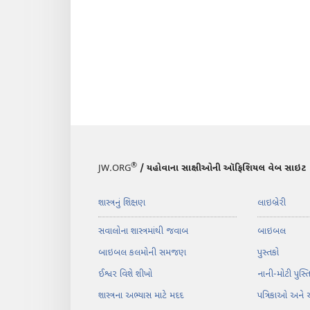
®
JW.ORG
/ યહોવાના સાક્ષીઓની ઑફિશિયલ વેબ સાઇટ
શાસ્ત્રનું શિક્ષણ
લાઇબ્રેરી
સવાલોના શાસ્ત્રમાંથી જવાબ
બાઇબલ
બાઇબલ કલમોની સમજણ
પુસ્તકો
ઈશ્વર વિશે શીખો
નાની-મોટી પુસ્
શાસ્ત્રના અભ્યાસ માટે મદદ
પત્રિકાઓ અને 