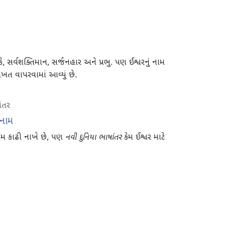
, સર્વશક્તિમાન, સર્જનહાર અને પ્રભુ. પણ ઈશ્વરનું નામ
ખત વાપરવામાં આવ્યું છે.
ાંતર
ં નામ
નામ કાઢી નાખે છે, પણ
નવી દુનિયા ભાષાંતર
કેમ ઈશ્વર માટે