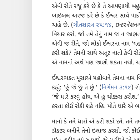
એવી રીતે રજૂ કરે છે કે તે આપણાથી
બહુ
બાઇબલ અરજ કરે છે કે ઈશ્વર સાથે પાકો 
ચાહે છે. (
ગીતશાસ્ત્ર ૨૫:૧૪
,
ઇન્ટરનેશન
વિચાર કરો. જો તમે તેનું નામ જ ન જાણતા
એવી જ રીતે, જો લોકો ઈશ્વરના નામ ‘યહોવ
કરી શકે? તેમની સાથે અતૂટ નાતો કેવી ર
એ નામનો અર્થ પણ જાણી શકતા નથી. ચાલ
ઈશ્વરભક્ત મૂસાએ યહોવાને તેમના નામ વિ
કહ્યું: ‘હું જે છું તે છું.’ (
નિર્ગમન ૩:૧૪
) ર
‘જે મારે કરવું હોય, એ હું ચોક્કસ કરીશ
કરતા કોઈ રોકી શકે નહિ. પોતે ધારે એ બધ
માનો કે તમે ધારો એ કરી શકો છો. તમે તમ
ડૉક્ટર બનીને તેનો ઇલાજ કરશો. જો કોઈ