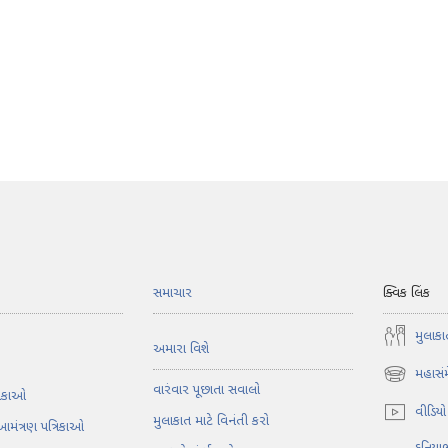
સમાચાર
ક્વિક લિંક
મુલાકા
અમારા વિશે
મહાસં
(opens
વારંવાર પૂછાતા સવાલો
તિકાઓ
new
વીડિયો
મુલાકાત માટે વિનંતી કરો
window)
આમંત્રણ પત્રિકાઓ