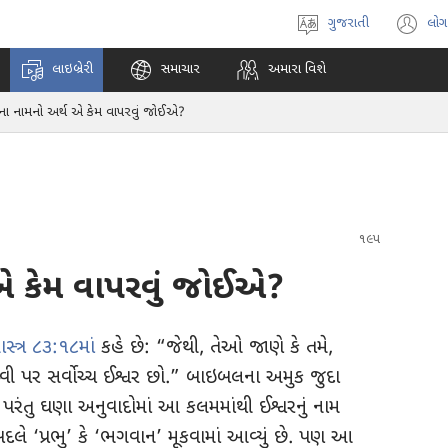
ગુજરાતી
લોગ
ભાષા
(o
પસંદ
n
લાઇબ્રેરી
સમાચાર
અમારા વિશે
કરો
w
ના નામનો અર્થ એ કેમ વાપરવું જોઈએ?
 એ કેમ વાપરવું જોઈએ?
સ્ત્ર ૮૩:૧૮માં
કહે છે: “જેથી, તેઓ જાણે કે તમે,
્વી પર સર્વોચ્ચ ઈશ્વર છો.” બાઇબલના અમુક જુદા
પરંતુ ઘણા અનુવાદોમાં આ કલમમાંથી ઈશ્વરનું નામ
બદલે ‘પ્રભુ’ કે ‘ભગવાન’ મૂકવામાં આવ્યું છે. પણ આ