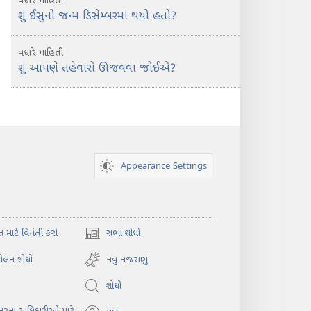
વધારે માહિતી
શું ઈસુનો જન્મ ડિસેમ્બરમાં થયો હતો?
વધારે માહિતી
શું આપણે તહેવારો ઊજવવા જોઈએ?
Appearance Settings
ત માટે વિનંતી કરો
સભા શોધો
(opens
new
મેલન શોધો
નવું નજરાણું
window)
શોધો