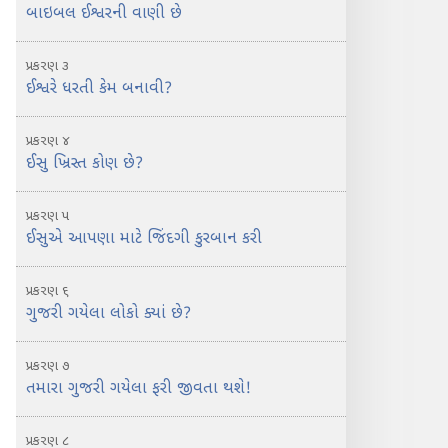
બાઇબલ ઈશ્વરની વાણી છે
પ્રકરણ ૩
ઈશ્વરે ધરતી કેમ બનાવી?
પ્રકરણ ૪
ઈસુ ખ્રિસ્ત કોણ છે?
પ્રકરણ ૫
ઈસુએ આપણા માટે જિંદગી કુરબાન કરી
પ્રકરણ ૬
ગુજરી ગયેલા લોકો ક્યાં છે?
પ્રકરણ ૭
તમારા ગુજરી ગયેલા ફરી જીવતા થશે!
પ્રકરણ ૮