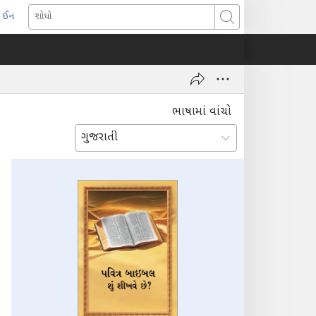
 ઈન
pens
શોધો
ew
indow)
ભાષામાં વાંચો