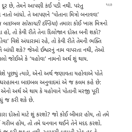
 દૂર છે, તેમને આપણી કંઈ પડી નથી. પરંતુ
નાતો બાંધો. તે આપણને ‘પોતાના મિત્રો બનાવવા’
લ બાઇબલ સોસાયટી ઈન્ડિયા
) તમારા કોઈ ખાસ મિત્રનો
 હો, તો કેવી રીતે તેના દિલોજાન દોસ્ત બની શકો?
ા’ વિશે અંધારામાં રહે, તો કેવી રીતે તેમની ભક્તિ
ીતે બાંધી શકે? જેઓ ઈશ્વરનું નામ વાપરતા નથી, તેઓ
ો જોઈએ કે ‘યહોવા’ નામનો અર્થ શું થાય.
શે પૂછ્યું ત્યારે, એનો અર્થ જણાવતા યહોવાએ પોતે
ોધરહામના બાઇબલ અનુવાદમાં એ જ કલમ કહે છે:
.’ એનો અર્થ એ થાય કે યહોવાને પોતાની મરજી પૂરી
ું જ કરી શકે છે.
ારા દોસ્તો માટે શું કરશો? જો કોઈ બીમાર હોય, તો તમે
 ગરીબ હોય, તો તમે ધનવાન થઈને તેને મદદ કરશો.