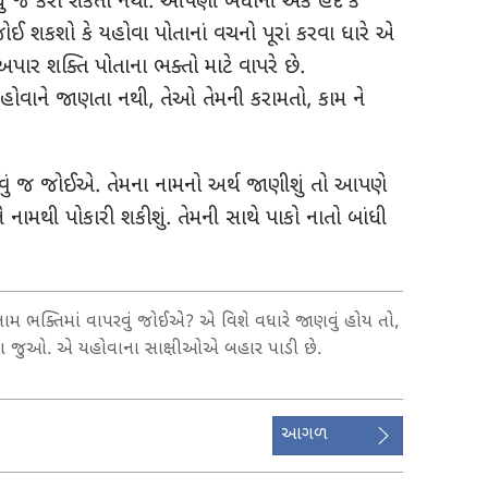
ધું જ કરી શકતા નથી. આપણી બધાની એક હદ કે
ોઈ શકશો કે યહોવા પોતાનાં વચનો પૂરાં કરવા ધારે એ
પાર શક્તિ પોતાના ભક્તો માટે વાપરે છે.
ોવાને જાણતા નથી, તેઓ તેમની કરામતો, કામ ને
ોવું જ જોઈએ. તેમના નામનો અર્થ જાણીશું તો આપણે
 નામથી પોકારી શકીશું. તેમની સાથે પાકો નાતો બાંધી
 નામ ભક્તિમાં વાપરવું જોઈએ? એ વિશે વધારે જાણવું હોય તો,
િકા જુઓ. એ યહોવાના સાક્ષીઓએ બહાર પાડી છે.
આગળ