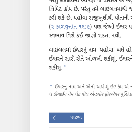
પરંતુ હકીકતમાં આપણે જે ધારીએ એ બ
લિમિટ હોય છે. પરંતુ તમે બાઇબલમાંથી જ
કરી શકે છે. યહોવા રાજીખુશીથી પોતાની અ
(
૨ કાળવૃત્તાંત ૧૬:૯
) પણ જેઓ ઈશ્વર યહ
સ્વભાવ વિશે કંઈ જાણી શકતા નથી.
બાઇબલમાં ઈશ્વરનું નામ ‘યહોવા’ બધે હ
ઈશ્વરને સારી રીતે ઓળખી શકીશું. ઈશ્વરને
a
શકીશું.
a
ઈશ્વરનું નામ અને એનો અર્થ શું છે? કેમ એ
ધ ડીવાઈન નેમ ધેટ વીલ એન્ડ્યોર ફોરએવર
પુસ્ત
પાછળ