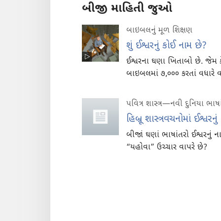
બીજી માહિતી જુઓ
બાઇબલનું મૂળ શિક્ષણ
શું ઈશ્વરનું કોઈ નામ છે?
ઈશ્વરના ઘણા ખિતાબો છે. જેમ કે
બાઇબલમાં ૭,૦૦૦ કરતાં વધારે વ
પવિત્ર શાસ્ત્ર—નવી દુનિયા ભાષ
હિબ્રૂ શાસ્ત્રવચનોમાં ઈશ્વરનુ
બીજાં ઘણાં ભાષાંતરો ઈશ્વરનું 
“યહોવા” ઉચ્ચાર વાપરે છે?