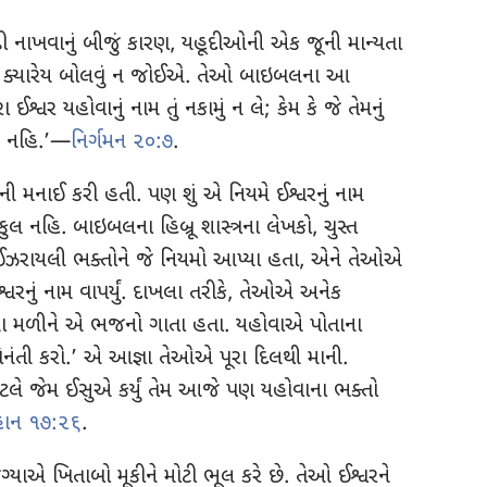
ઢી નાખવાનું બીજું કારણ, યહૂદીઓની એક જૂની માન્યતા
નામ ક્યારેય બોલવું ન જોઈએ. તેઓ બાઇબલના આ
ઈશ્વર યહોવાનું નામ તું નકામું ન લે; કેમ કે જે તેમનું
શે નહિ.’—
નિર્ગમન ૨૦:૭
.
ાની મનાઈ કરી હતી. પણ શું એ નિયમે ઈશ્વરનું નામ
લ નહિ. બાઇબલના હિબ્રૂ શાસ્ત્રના લેખકો, ચુસ્ત
ા ઈઝરાયલી ભક્તોને જે નિયમો આપ્યા હતા, એને તેઓએ
નું નામ વાપર્યું. દાખલા તરીકે, તેઓએ અનેક
ભેગા મળીને એ ભજનો ગાતા હતા. યહોવાએ પોતાના
વિનંતી કરો.’ એ આજ્ઞા તેઓએ પૂરા દિલથી માની.
ટલે જેમ ઈસુએ કર્યું તેમ આજે પણ યહોવાના ભક્તો
હાન ૧૭:૨૬
.
યાએ ખિતાબો મૂકીને મોટી ભૂલ કરે છે. તેઓ ઈશ્વરને