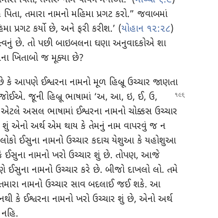
અમારા પિતા, તમારું નામ પવિત્ર મનાઓ.’ (
માથ્થી ૬:૯
)
હે પિતા, તમારા નામનો મહિમા પ્રગટ કરો.” જવાબમાં
 મહિમા પ્રગટ કર્યો છે, અને ફરી કરીશ.’ (
યોહાન ૧૨:૨૮
)
ત્ત્વનું છે. તો પછી બાઇબલના ઘણા અનુવાદકોએ શા
ેમના ખિતાબો જ મૂક્યા છે?
છે કે આપણે ઈશ્વરના નામનો મૂળ હિબ્રૂ ઉચ્ચાર જાણતા
જોઈએ. જૂની હિબ્રૂ ભાષામાં ‘અ, આ, ઇ, ઈ, ઉ,
એટલે અસલ ભાષામાં ઈશ્વરના નામનો ચોક્કસ ઉચ્ચાર
ું એનો અર્થ એમ થાય કે તેમનું નામ વાપરવું જ ન
લોકો ઈસુના નામનો ઉચ્ચાર કદાચ યેશુઆ કે યહોશુઆ
 ઈસુના નામનો ખરો ઉચ્ચાર શું છે. તોપણ, આજે
ણે ઈસુના નામનો ઉચ્ચાર કરે છે. બીજો દાખલો લો. તમે
ં તમારા નામનો ઉચ્ચાર સાવ બદલાઈ જઈ શકે. આ
ી કે ઈશ્વરના નામનો ખરો ઉચ્ચાર શું છે, એનો અર્થ
 નહિ.