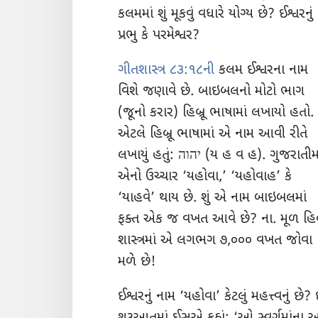
કલમમાં શું મૂકવું વધારે યોગ્ય છે? ઈશ્વ
પ્રભુ કે પરમેશ્વર?
ગીતશાસ્ત્ર ૮૩:૧૮ની
કલમ ઈશ્વરના નામ
વિશે જણાવે છે. બાઇબલનો મોટો ભાગ
(જૂનો કરાર) હિબ્રૂ ભાષામાં લખાયો હતો.
એટલે હિબ્રૂ ભાષામાં એ નામ આવી રીતે
લખાયું હતું: יהוה (ય હ વ હ). ગુજરાતીમાં
એનો ઉચ્ચાર ‘યહોવા,’ ‘યહોવાહ’ કે
‘યાહવે’ થાય છે. શું એ નામ બાઇબલમાં
ફક્ત એક જ વખત આવે છે? ના. મૂળ હિબ્
શાસ્ત્રમાં એ લગભગ ૭,૦૦૦ વખત જોવા
મળે છે!
ઈશ્વરનું નામ ‘યહોવા’ કેટલું મહત્ત્વનું છ