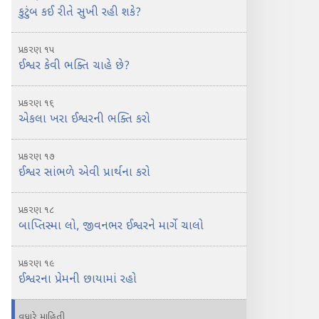
કુટુંબ કઈ રીતે સુખી રહી શકે?
પ્રકરણ ૧૫
ઈશ્વર કેવી ભક્તિ ચાહે છે?
પ્રકરણ ૧૬
એકલા ખરા ઈશ્વરની ભક્તિ કરો
પ્રકરણ ૧૭
ઈશ્વર સાંભળે એવી પ્રાર્થના કરો
પ્રકરણ ૧૮
બાપ્તિસ્મા લો, જીવનભર ઈશ્વરને માર્ગે ચાલો
પ્રકરણ ૧૯
ઈશ્વરના પ્રેમની છાયામાં રહો
વધારે માહિતી