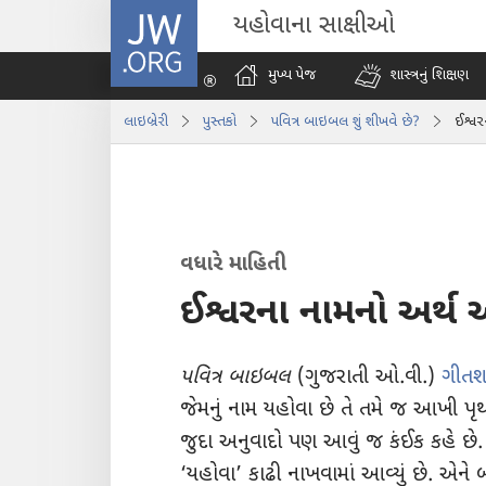
JW.ORG
યહોવાના સાક્ષીઓ
મુખ્ય પેજ
શાસ્ત્રનું શિક્ષણ
લાઇબ્રેરી
પુસ્તકો
પવિત્ર બાઇબલ શું શીખવે છે?
ઈશ્વર
વધારે માહિતી
ઈશ્વરના નામનો અર્થ
પવિત્ર બાઇબલ
(ગુજરાતી ઓ.વી.)
ગીતશા
જેમનું નામ યહોવા છે તે તમે જ આખી પૃથ
જુદા અનુવાદો પણ આવું જ કંઈક કહે છે. 
‘યહોવા’ કાઢી નાખવામાં આવ્યું છે. એને 