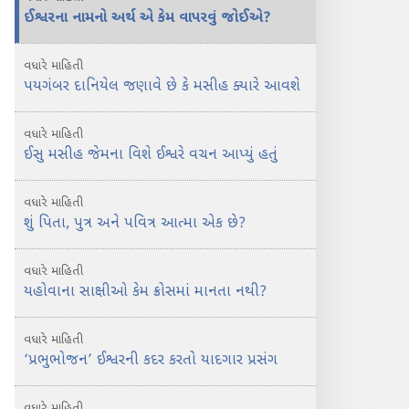
ઈશ્વરના નામનો અર્થ એ કેમ વાપરવું જોઈએ?
વધારે માહિતી
પયગંબર દાનિયેલ જણાવે છે કે મસીહ ક્યારે આવશે
વધારે માહિતી
ઈસુ મસીહ જેમના વિશે ઈશ્વરે વચન આપ્યું હતું
વધારે માહિતી
શું પિતા, પુત્ર અને પવિત્ર આત્મા એક છે?
વધારે માહિતી
યહોવાના સાક્ષીઓ કેમ ક્રોસમાં માનતા નથી?
વધારે માહિતી
‘પ્રભુભોજન’ ઈશ્વરની કદર કરતો યાદગાર પ્રસંગ
વધારે માહિતી