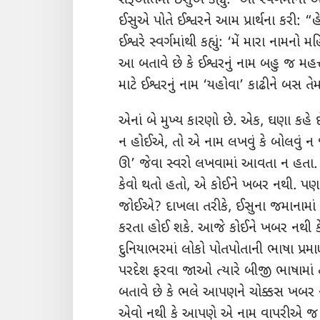
શરૂઆતમાં ઈસુએ કહ્યું: ‘ઓ સ્વર્ગમાંના 
ઈસુએ પોતે ઈશ્વરને આમ પ્રાર્થના કરી: “
ઈશ્વરે સ્વર્ગમાંથી કહ્યું: ‘મેં મારા નામનો
આ બતાવે છે કે ઈશ્વરનું નામ બહુ જ મહ
માટે ઈશ્વરનું નામ ‘યહોવા’ કાઢીને બસ ત
એનાં બે મુખ્ય કારણો છે. એક, ઘણા કહે 
ન હોઈએ, તો એ નામ લખવું કે બોલવું
ન 
ઊ’ જેવા સ્વરો લખવામાં આવતા ન હતા. 
કેવો થતો હતો, એ કોઈને ખબર નથી. પણ શ
જોઈએ? દાખલા તરીકે, ઈસુના જમાનામાં 
કરતા હોઈ શકે. આજે કોઈને ખબર નથી કે
દુનિયાભરમાં લોકો પોતપોતાની ભાષા પ્રમા
પરદેશ ફરવા જાઓ ત્યારે બીજી ભાષામા
બતાવે છે કે ભલે આપણને ચોક્કસ ખબર નથ
એવો નથી કે આપણે એ નામ વાપરીએ જ