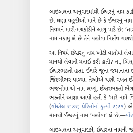
બાઇબલના અનુવાદમાંથી ઈશ્વરનું નામ કા
છે. ઘણા યહૂદીઓ માને છે કે ઈશ્વરનું 
નિયમને મારી-મચકોડીને લાગુ પાડે છે: ‘તારા 
નામ નકામું લે છે તેને યહોવા નિર્દોષ ગણ
આ નિયમે ઈશ્વરનું નામ ખોટી વાતોમાં લેવ
માનથી લેવાની મનાઈ કરી હતી? ના, બિલકુ
ઈશ્વરભક્તો હતા. ઈશ્વરે જૂના જમાનાન
જિંદગીભર પાળ્યા. તેઓએ ઘણી વખત ઈશ્વર
ભજનોમાં એ નામ લખ્યું. ઈશ્વરભક્તો 
ભક્તોને આજ્ઞા આપી હતી કે ‘મારે નામે 
(
યોએલ ૨:૩૨;
પ્રેરિતોનાં કૃત્યો ૨:૨૧
) એ
માનથી ઈશ્વરનું નામ ‘યહોવા’ લે છે.—
યો
બાઇબલના અનુવાદકો, ઈશ્વરના નામની જગ્