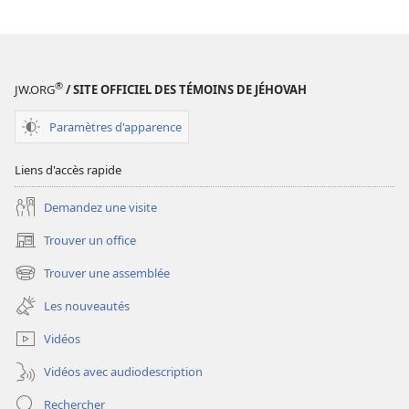
®
JW.ORG
/ SITE OFFICIEL DES TÉMOINS DE JÉHOVAH
Paramètres d'apparence
Liens d'accès rapide
Demandez une visite
Trouver un office
(ouvre
une
Trouver une assemblée
(ouvre
nouvelle
une
fenêtre)
Les nouveautés
nouvelle
fenêtre)
Vidéos
Vidéos avec audiodescription
Rechercher