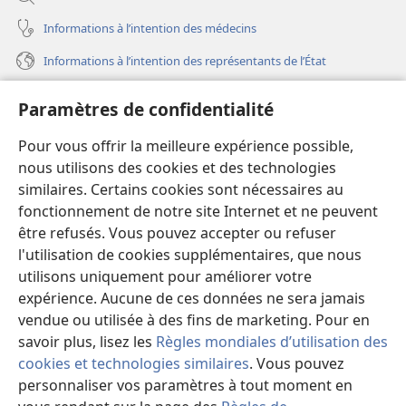
Informations à l’intention des médecins
Informations à l’intention des représentants de l’État
Aide
Paramètres de confidentialité
Dons
Pour vous offrir la meilleure expérience possible,
(ouvre
une
nous utilisons des cookies et des technologies
nouvelle
similaires. Certains cookies sont nécessaires au
Bibliothèque en ligne
(ouvre
fenêtre)
fonctionnement de notre site Internet et ne peuvent
une
®
JW Hub
être refusés. Vous pouvez accepter ou refuser
nouvelle
(ouvre
fenêtre)
l'utilisation de cookies supplémentaires, que nous
une
®
JW Library
nouvelle
utilisons uniquement pour améliorer votre
fenêtre)
expérience. Aucune de ces données ne sera jamais
Watchtower Library
vendue ou utilisée à des fins de marketing. Pour en
savoir plus, lisez les
Règles mondiales d’utilisation des
cookies et technologies similaires
. Vous pouvez
personnaliser vos paramètres à tout moment en
Copyright
© 2026 Watch Tower Bible and Tract Society of Pennsylvania.