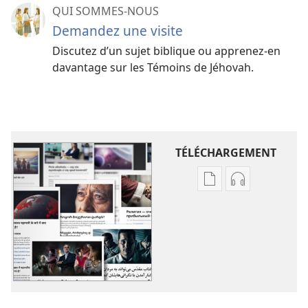
QUI SOMMES-NOUS
Demandez une visite
Discutez d’un sujet biblique ou apprenez-​en
davantage sur les Témoins de Jéhovah.
TÉLÉCHARGEMENT
Options
Options
de
de
téléchargement
téléchargem
des
des
publications
enregistreme
numériques
audio
Divers
Divers