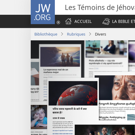
JW.ORG
Les Témoins de Jého
ACCUEIL
LA BIBLE E
Bibliothèque
Rubriques
Divers