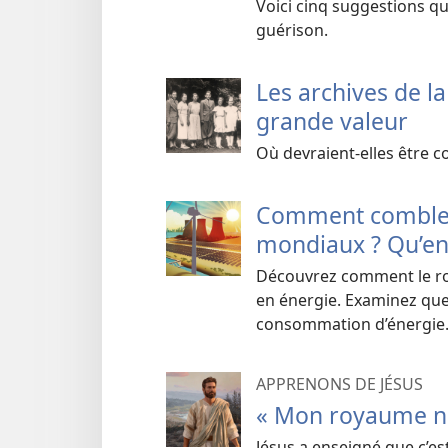
Voici cinq suggestions q
guérison.
Les archives de l
grande valeur
Où devraient-elles être c
Comment combler 
mondiaux ? Qu’en d
Découvrez comment le ro
en énergie. Examinez que
consommation d’énergie
APPRENONS DE JÉSUS
« Mon royaume ne
Jésus a enseigné que c’e