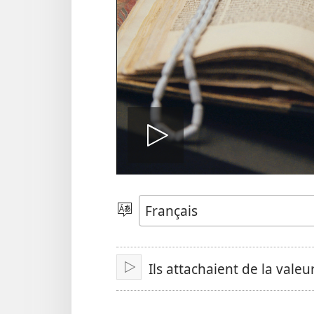
Lire
la
Choisir
une
langue
vidéo
Ils attachaient de la valeur
Lire