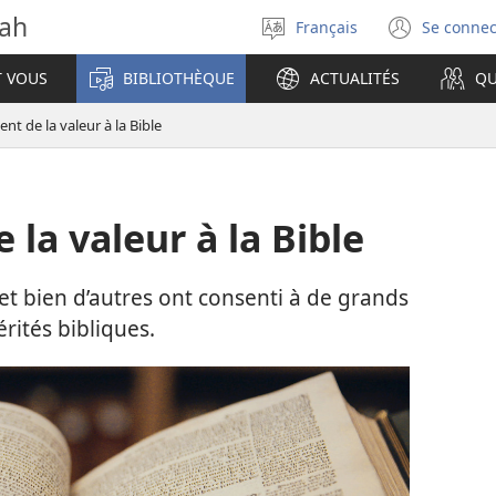
vah
Français
Se connec
Sélectionner
(ouvr
la
une
T VOUS
BIBLIOTHÈQUE
ACTUALITÉS
QU
langue
nouve
fenêt
ient de la valeur à la Bible
 la valeur à la Bible
et bien d’autres ont consenti à de grands
rités bibliques.