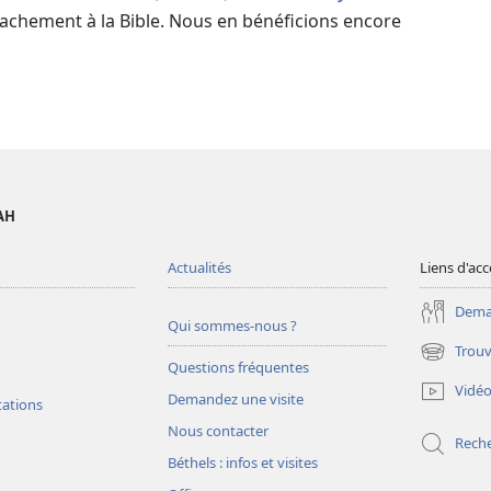
ttachement à la Bible. Nous en bénéficions encore
AH
Actualités
Liens d'acc
Deman
Qui sommes-nous ?
Trouv
(ouvre
Questions fréquentes
une
Vidé
Demandez une visite
nouvelle
tations
fenêtre)
Nous contacter
Rech
Béthels : infos et visites