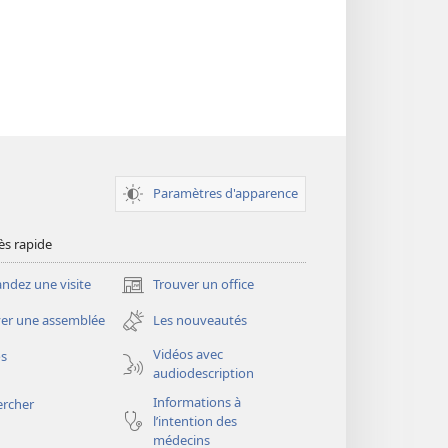
Paramètres d'apparence
ès rapide
dez une visite
Trouver un office
(ouvre
une
er une assemblée
Les nouveautés
nouvelle
fenêtre)
Vidéos avec
os
audiodescription
Informations à
ercher
l’intention des
médecins