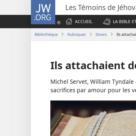
JW.ORG
Les Témoins de Jého
ACCUEIL
LA BIBLE E
Bibliothèque
Rubriques
Divers
Ils attacha
Ils attachaient de
Michel Servet, William Tyndale 
sacrifices par amour pour les vé