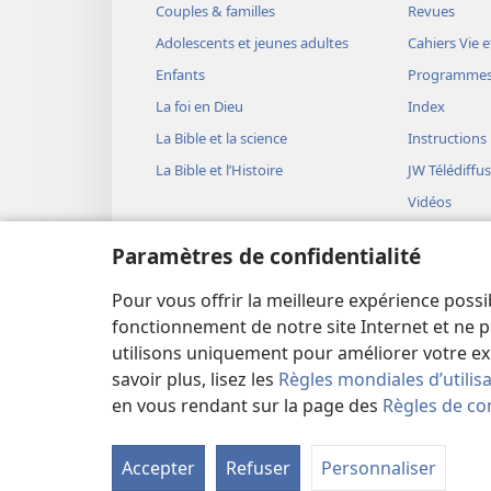
Couples & familles
Revues
Adolescents et jeunes adultes
Cahiers Vie e
Enfants
Programme
La foi en Dieu
Index
La Bible et la science
Instructions
La Bible et l’Histoire
JW Télédiffu
Vidéos
Musique
Paramètres de confidentialité
Représentati
(version aud
Pour vous offrir la meilleure expérience possi
Lectures bib
fonctionnement de notre site Internet et ne p
utilisons uniquement pour améliorer votre ex
savoir plus, lisez les
Règles mondiales d’utilis
en vous rendant sur la page des
Règles de con
Copyright
© 2026 Watch Tower Bible and Tract Soc
Accepter
Refuser
Personnaliser