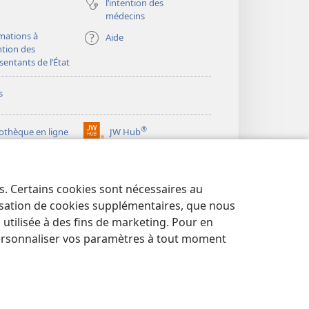
l’intention des
médecins
mations à
Aide
ention des
sentants de l’État
s
®
iothèque en ligne
JW Hub
(ouvre
une
®
ibrary
Watchtower Library
nouvelle
fenêtre)
es. Certains cookies sont nécessaires au
lisation de cookies supplémentaires, que nous
tilisée à des fins de marketing. Pour en
ersonnaliser vos paramètres à tout moment
NTIALITÉ
|
PARAMÈTRES DE CONFIDENTIALITÉ