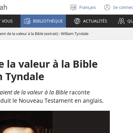
vah
Français
Se connec
Sélectionner
(ouvr
la
une
T VOUS
BIBLIOTHÈQUE
ACTUALITÉS
QU
langue
nouve
fenêt
ient de la valeur à la Bible (extrait) : William Tyndale
 la valeur à la Bible
am Tyndale
aient de la valeur à la Bible
raconte
duit le Nouveau Testament en anglais.