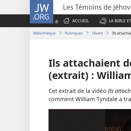
JW.ORG
Les Témoins de Jého
ACCUEIL
LA BIBLE E
Bibliothèque
Rubriques
Divers
Ils attacha
Ils attachaient de
(extrait) : Willi
Cet extrait de la vidéo
Ils attach
comment William Tyndale a tra