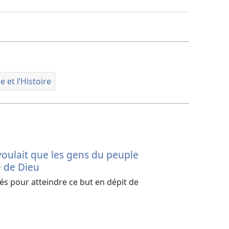
de
téléchargement
des
vidéos
e et l’Histoire
l voulait que les gens du peuple
e de Dieu
loyés pour atteindre ce but en dépit de