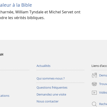
valeur à la Bible
harnée, William Tyndale et Michel Servet ont
dre les vérités bibliques.
AH
Actualités
Liens d'acc
Deman
Qui sommes-nous ?
Trouv
(ouvre
Questions fréquentes
une
Vidé
Demandez une visite
nouvelle
tations
fenêtre)
Nous contacter
Rech