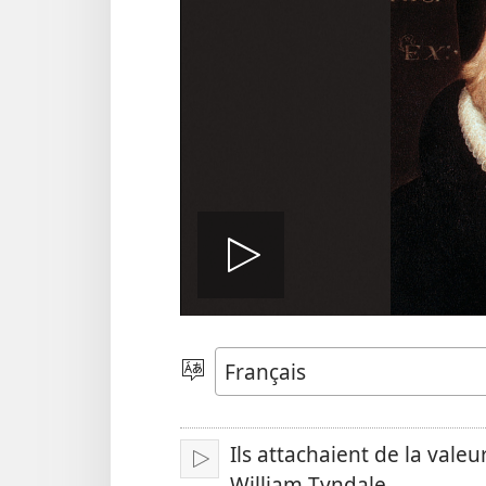
Lire
la
Choisir
une
langue
vidéo
Ils attachaient de la valeur 
Lire
William Tyndale