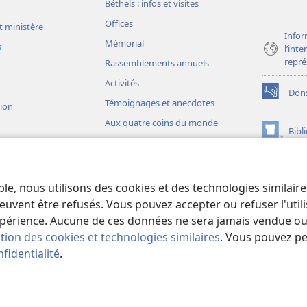
Béthels : infos et visites
Offices
t ministère
Infor
Mémorial
s
l’int
repré
Rassemblements annuels
Activités
Don
(ouvre
Témoignages et anecdotes
sion
une
Aux quatre coins du monde
nouvelle
Bibl
(ouvre
fenêtre)
une
JW L
nouvelle
ons théâtrales
fenêtre)
io)
ble, nous utilisons des cookies et des technologies similair
liques théâtrales
euvent être refusés. Vous pouvez accepter ou refuser l'uti
périence. Aucune de ces données ne sera jamais vendue ou u
ation des cookies et technologies similaires
. Vous pouvez p
fidentialité
.
iety of Pennsylvania.
CONDITIONS D’UTILISATION
|
RÈGLES DE CONFIDE