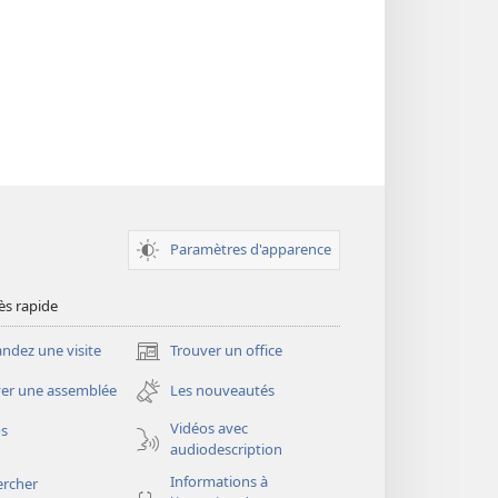
Paramètres d'apparence
ès rapide
dez une visite
Trouver un office
(ouvre
une
er une assemblée
Les nouveautés
nouvelle
fenêtre)
Vidéos avec
os
audiodescription
Informations à
ercher