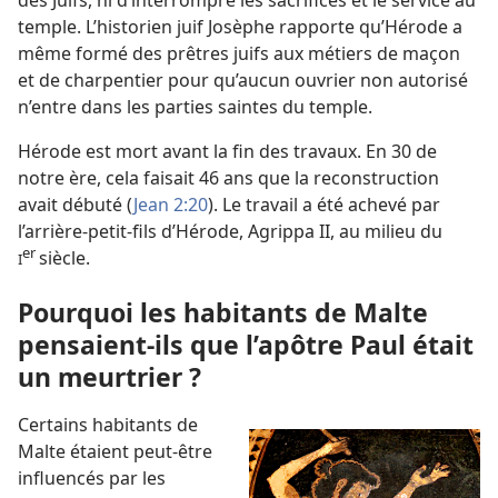
des Juifs, ni d’interrompre les sacrifices et le service au
temple. L’historien juif Josèphe rapporte qu’Hérode a
même formé des prêtres juifs aux métiers de maçon
et de charpentier pour qu’aucun ouvrier non autorisé
n’entre dans les parties saintes du temple.
Hérode est mort avant la fin des travaux. En 30 de
notre ère, cela faisait 46 ans que la reconstruction
avait débuté (
Jean 2:20
). Le travail a été achevé par
l’arrière-petit-fils d’Hérode, Agrippa II, au milieu du
er
siècle.
I
Pourquoi les habitants de Malte
pensaient-
ils que l’apôtre Paul était
un meurtrier ?
Certains habitants de
Malte étaient peut-être
influencés par les