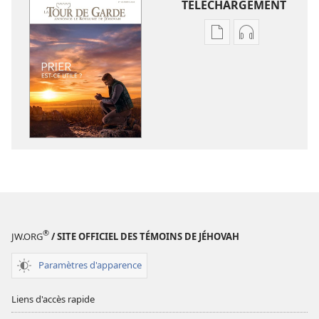
TÉLÉCHARGEMENT
Options
Options
de
de
téléchargement
téléchargem
des
des
publications
enregistreme
numériques
audio
LA
LA
TOUR
TOUR
DE
DE
GARDE
GARDE
Prier :
Prier :
est-
est-
®
JW.ORG
/ SITE OFFICIEL DES TÉMOINS DE JÉHOVAH
ce
ce
utile ?
utile ?
Paramètres d'apparence
Liens d'accès rapide