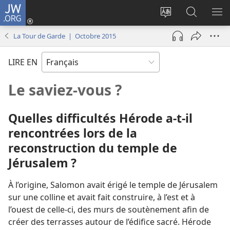
JW.ORG
Se
connecter
Changer
Recherch
AF
(ouvre
la
sur
LE
La Tour de Garde | Octobre 2015
une
langue
JW.ORG
ME
nouvelle
du
LIRE EN
fenêtre)
site
Le saviez-
vous ?
Quelles difficultés Hérode a-
t-
il
rencontrées lors de la
reconstruction du temple de
Jérusalem ?
À l’origine, Salomon avait érigé le temple de Jérusalem
sur une colline et avait fait construire, à l’est et à
l’ouest de celle-ci, des murs de soutènement afin de
créer des terrasses autour de l’édifice sacré. Hérode