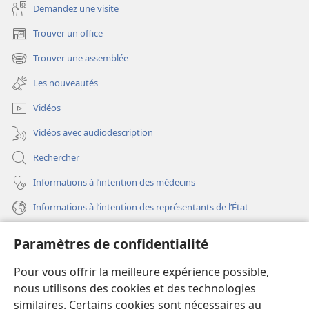
Demandez une visite
Trouver un office
(ouvre
une
Trouver une assemblée
(ouvre
nouvelle
une
fenêtre)
Les nouveautés
nouvelle
fenêtre)
Vidéos
Vidéos avec audiodescription
Rechercher
Informations à l’intention des médecins
Informations à l’intention des représentants de l’État
Aide
Paramètres de confidentialité
Dons
Pour vous offrir la meilleure expérience possible,
(ouvre
une
nous utilisons des cookies et des technologies
nouvelle
similaires. Certains cookies sont nécessaires au
Bibliothèque en ligne