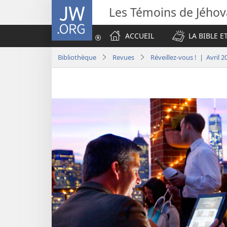
JW.ORG
Les Témoins de Jého
ACCUEIL
LA BIBLE E
Bibliothèque
Revues
Réveillez-vous ! | Avril 2