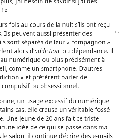
us, j’ai besoin de savoir si j’ai des
! »
s fois au cours de la nuit s’ils ont reçu
 Ils peuvent aussi
présenter des
ls sont séparés de leur « compagnon »
ent alors d’
addiction
, ou dépendance. Il
ion au numérique ou plus précisément à
reil, comme un smartphone. D’autres
ddiction » et préfèrent parler de
compulsif ou obsessionnel.
donne, un usage excessif du numérique
ins cas, elle creuse un véritable fossé
. Une jeune de 20 ans fait ce triste
aucune idée de ce qui se passe dans ma
e salon, il continue d’écrire des e-mails