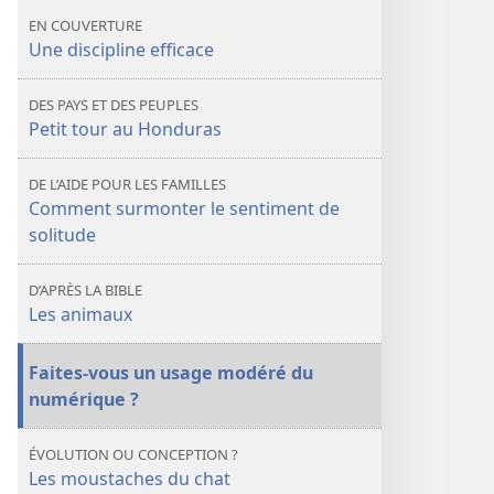
est
est
EN COUVERTURE
passée
passée
Une discipline efficace
la
la
discipline ?
discipline ?
DES PAYS ET DES PEUPLES
Petit tour au Honduras
DE L’AIDE POUR LES FAMILLES
Comment surmonter le sentiment de
solitude
D’APRÈS LA BIBLE
Les animaux
Faites-vous un usage modéré du
numérique ?
ÉVOLUTION OU CONCEPTION ?
Les moustaches du chat