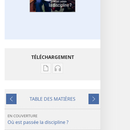
TÉLÉCHARGEMENT
Options
Options
de
de
téléchargement
téléchargement
des
des
TABLE DES MATIÈRES
publications
enregistrements
Précédent
Suivant
numériques
audio
RÉVEILLEZ-
RÉVEILLEZ-
EN COUVERTURE
VOUS !
VOUS !
Où est passée la discipline ?
Où
Où