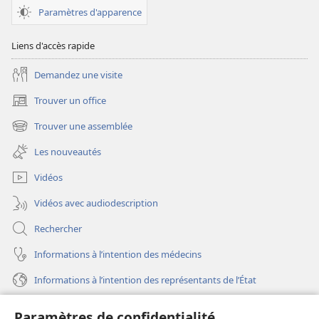
Paramètres d'apparence
Liens d'accès rapide
Demandez une visite
Trouver un office
(ouvre
une
Trouver une assemblée
(ouvre
nouvelle
une
fenêtre)
Les nouveautés
nouvelle
fenêtre)
Vidéos
Vidéos avec audiodescription
Rechercher
Informations à l’intention des médecins
Informations à l’intention des représentants de l’État
Aide
Paramètres de confidentialité