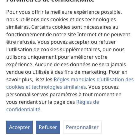
Dons
Pour vous offrir la meilleure expérience possible,
(ouvre
une
nous utilisons des cookies et des technologies
nouvelle
similaires. Certains cookies sont nécessaires au
Bibliothèque en ligne
(ouvre
fenêtre)
fonctionnement de notre site Internet et ne peuvent
une
®
JW Hub
être refusés. Vous pouvez accepter ou refuser
nouvelle
(ouvre
fenêtre)
l'utilisation de cookies supplémentaires, que nous
une
®
JW Library
nouvelle
utilisons uniquement pour améliorer votre
fenêtre)
expérience. Aucune de ces données ne sera jamais
Watchtower Library
vendue ou utilisée à des fins de marketing. Pour en
savoir plus, lisez les
Règles mondiales d’utilisation des
cookies et technologies similaires
. Vous pouvez
personnaliser vos paramètres à tout moment en
vous rendant sur la page des
Règles de
Copyright
© 2026 Watch Tower Bible and Tract Society of Pennsylvania.
CONDITIONS D’UTILISATION
|
RÈGLES DE CONFIDENTIALITÉ
|
confidentialité
.
PARAMÈTRES DE CONFIDENTIALITÉ
Accepter
Refuser
Personnaliser