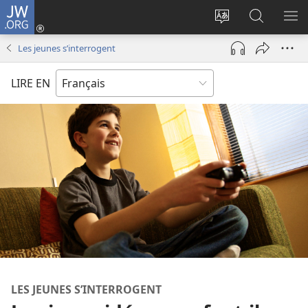
JW.ORG
Se
connecter
Changer
Recherch
AF
(ouvre
la
sur
LE
Les jeunes s’interrogent
une
langue
JW.ORG
ME
nouvelle
du
LIRE EN
fenêtre)
site
LES JEUNES S’INTERROGENT