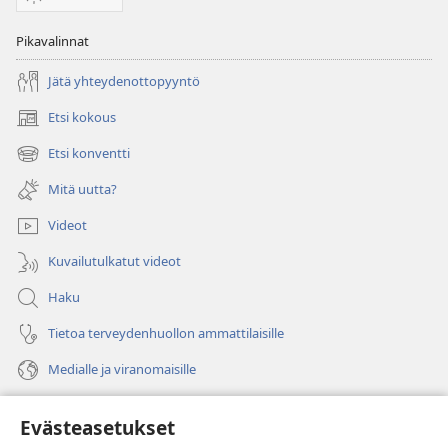
Pikavalinnat
Jätä yhteydenottopyyntö
Etsi kokous
(avaa
uuden
Etsi konventti
(avaa
ikkunan)
uuden
Mitä uutta?
ikkunan)
Videot
Kuvailutulkatut videot
Haku
Tietoa terveydenhuollon ammattilaisille
Medialle ja viranomaisille
Ohje
Evästeasetukset