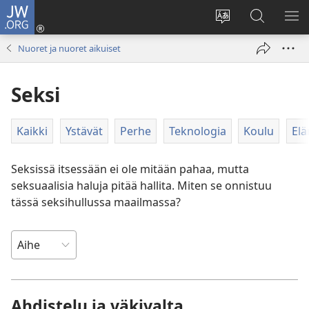
JW.ORG
Kirjaudu
(avaa
Vaihda
Hae
NÄ
uuden
sivuston
JW.ORG-
VA
Nuoret ja nuoret aikuiset
ikkunan)
kieli
sivustolta
Seksi
Kaikki
Ystävät
Perhe
Teknologia
Koulu
El
Seksissä itsessään ei ole mitään pahaa, mutta
seksuaalisia haluja pitää hallita. Miten se onnistuu
tässä seksihullussa maailmassa?
Ahdistelu ja väkivalta