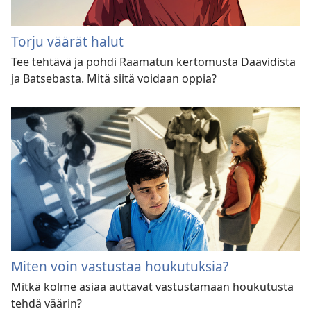
Torju väärät halut
Tee tehtävä ja pohdi Raamatun kertomusta Daavidista
ja Batsebasta. Mitä siitä voidaan oppia?
Miten voin vastustaa houkutuksia?
Mitkä kolme asiaa auttavat vastustamaan houkutusta
tehdä väärin?