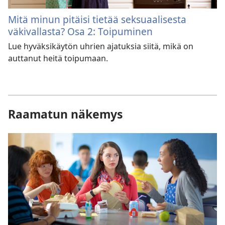
Mitä minun pitäisi tietää seksuaalisesta
väkivallasta? Osa 2: Toipuminen
Lue hyväksikäytön uhrien ajatuksia siitä, mikä on
auttanut heitä toipumaan.
Raamatun näkemys