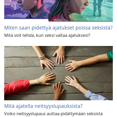
Miten saan pidettyä ajatukset poissa seksistä?
Mitä voit tehdä, kun seksi valtaa ajatuksesi?
Mitä ajatella neitsyyslupauksista?
Voiko neitsyyslupaus auttaa pidättymään seksistä