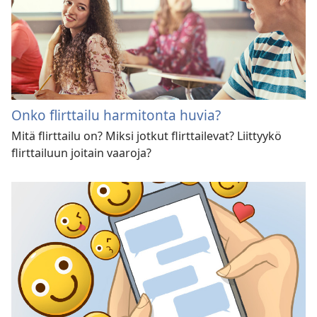
Onko flirttailu harmitonta huvia?
Mitä flirttailu on? Miksi jotkut flirttailevat? Liittyykö
flirttailuun joitain vaaroja?