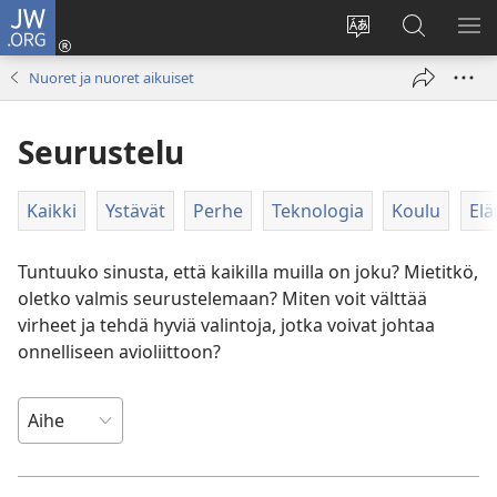
JW.ORG
Kirjaudu
(avaa
Vaihda
Hae
NÄ
uuden
sivuston
JW.ORG-
VA
Nuoret ja nuoret aikuiset
ikkunan)
kieli
sivustolta
Seurustelu
Kaikki
Ystävät
Perhe
Teknologia
Koulu
El
Tuntuuko sinusta, että kaikilla muilla on joku? Mietitkö,
oletko valmis seurustelemaan? Miten voit välttää
virheet ja tehdä hyviä valintoja, jotka voivat johtaa
onnelliseen avioliittoon?