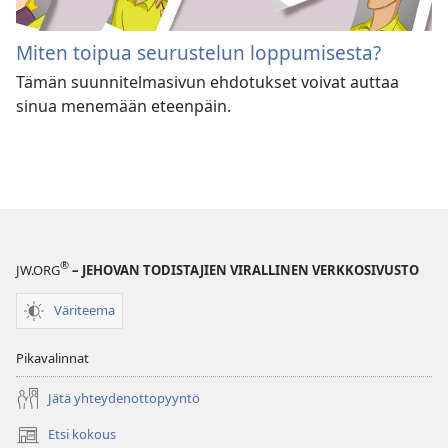
Miten toipua seurustelun loppumisesta?
Tämän suunnitelmasivun ehdotukset voivat auttaa
sinua menemään eteenpäin.
®
JW.ORG
– JEHOVAN TODISTAJIEN VIRALLINEN VERKKOSIVUSTO
Väriteema
Pikavalinnat
Jätä yhteydenottopyyntö
Etsi kokous
(avaa