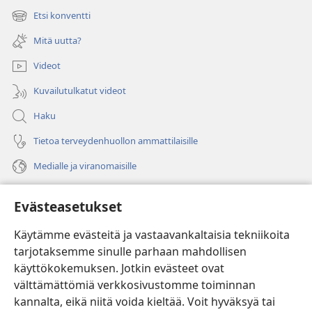
uuden
Etsi konventti
(avaa
ikkunan)
uuden
Mitä uutta?
ikkunan)
Videot
Kuvailutulkatut videot
Haku
Tietoa terveydenhuollon ammattilaisille
Medialle ja viranomaisille
Ohje
Evästeasetukset
Lahjoitukset
(avaa
Käytämme evästeitä ja vastaavankaltaisia tekniikoita
uuden
tarjotaksemme sinulle parhaan mahdollisen
ikkunan)
Vartiotornin VERKKOKIRJASTO
käyttökokemuksen. Jotkin evästeet ovat
(avaa
välttämättömiä verkkosivustomme toiminnan
uuden
®
JW Hub
ikkunan)
kannalta, eikä niitä voida kieltää. Voit hyväksyä tai
(avaa