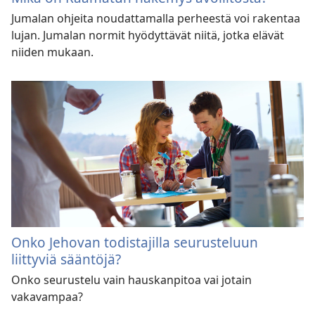
Jumalan ohjeita noudattamalla perheestä voi rakentaa
lujan. Jumalan normit hyödyttävät niitä, jotka elävät
niiden mukaan.
Onko Jehovan todistajilla seurusteluun
liittyviä sääntöjä?
Onko seurustelu vain hauskanpitoa vai jotain
vakavampaa?