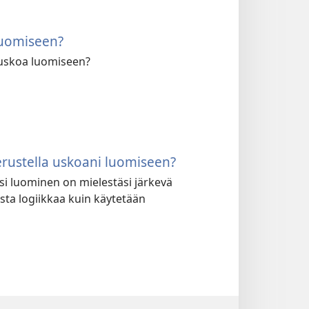
luomiseen?
i uskoa luomiseen?
erustella uskoani luomiseen?
iksi luominen on mielestäsi järkevä
sta logiikkaa kuin käytetään