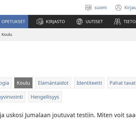
suomi
Kirja
Valitse
(av
kieli
uu
 OPETUKSET
KIRJASTO
UUTISET
TIETO
ikk
Koulu
ogia
Koulu
Elämäntaidot
Identiteetti
Pahat tavat
yvinvointi
Hengellisyys
a uskosi Jumalaan joutuvat testiin. Miten voit s