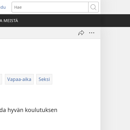
udu
aa
Hae
den
A MEISTÄ
unan)
Vapaa-aika
Seksi
aada hyvän koulutuksen