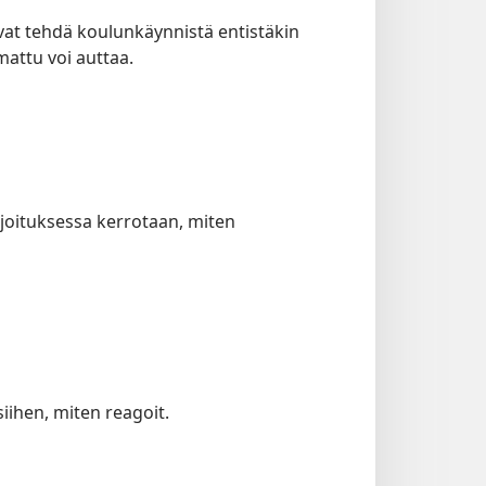
vat tehdä koulunkäynnistä entistäkin
attu voi auttaa.
rjoituksessa kerrotaan, miten
siihen, miten reagoit.