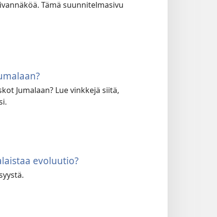
 vaivannäköä. Tämä suunnitelmasivu
Jumalaan?
kot Jumalaan? Lue vinkkejä siitä,
i.
laistaa evoluutio?
syystä.