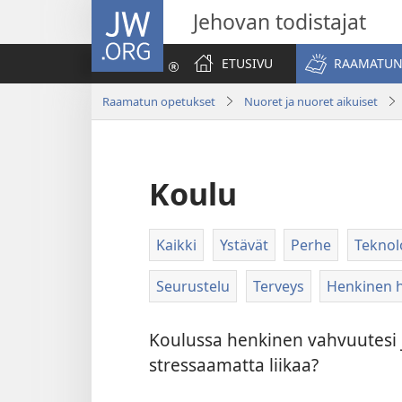
JW.ORG
Jehovan todistajat
ETUSIVU
RAAMATUN
Raamatun opetukset
Nuoret ja nuoret aikuiset
Koulu
Kaikki
Ystävät
Perhe
Teknol
Seurustelu
Terveys
Henkinen h
Koulussa henkinen vahvuutesi j
stressaamatta liikaa?