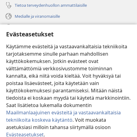
Tietoa terveydenhuollon ammattilaisille
Medialle ja viranomaisille
Ohje
Evästeasetukset
Lahjoitukset
(avaa
Käytämme evästeitä ja vastaavankaltaisia tekniikoita
uuden
tarjotaksemme sinulle parhaan mahdollisen
ikkunan)
Vartiotornin VERKKOKIRJASTO
käyttökokemuksen. Jotkin evästeet ovat
(avaa
välttämättömiä verkkosivustomme toiminnan
uuden
®
JW Hub
ikkunan)
kannalta, eikä niitä voida kieltää. Voit hyväksyä tai
(avaa
uuden
poistaa lisäevästeet, joita käytetään vain
®
JW Library
ikkunan)
käyttökokemuksesi parantamiseksi. Mitään näistä
tiedoista ei koskaan myydä tai käytetä markkinointiin.
Watchtower Library
Saat lisätietoa lukemalla dokumentin
Maailmanlaajuinen evästeitä ja vastaavankaltaisia
tekniikoita koskeva käytäntö
. Voit muokata
asetuksiasi milloin tahansa siirtymällä osioon
Copyright
© 2026 Watch Tower Bible and Tract Society of Pennsylvania.
Evästeasetukset
.