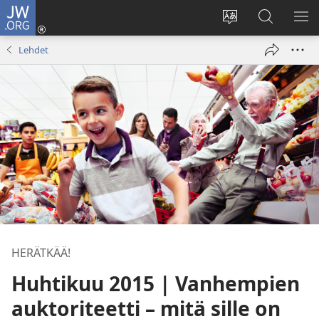
JW.ORG
Kirjaudu
(avaa
Vaihda
Hae
NÄ
uuden
sivuston
JW.ORG-
VA
Lehdet
ikkunan)
kieli
sivustolta
HERÄTKÄÄ!
Huhtikuu 2015 | Vanhempien
auktoriteetti – mitä sille on