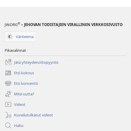
on
on
tapahtunut?
tapahtunut?
®
JW.ORG
– JEHOVAN TODISTAJIEN VIRALLINEN VERKKOSIVUSTO
Väriteema
Pikavalinnat
Jätä yhteydenottopyyntö
Etsi kokous
(avaa
uuden
Etsi konventti
(avaa
ikkunan)
uuden
Mitä uutta?
ikkunan)
Videot
Kuvailutulkatut videot
Haku