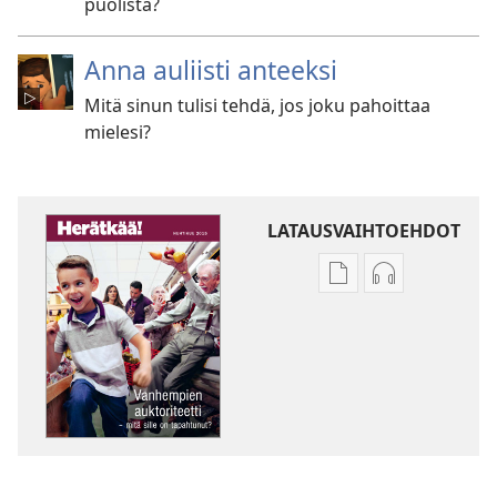
puolista?
Anna auliisti anteeksi
Mitä sinun tulisi tehdä, jos joku pahoittaa
mielesi?
LATAUSVAIHTOEHDOT
Julkaisujen
Äänitteiden
latausvaihtoehdot
latausvaihto
HERÄTKÄÄ!
HERÄTKÄÄ!
Vanhempien
Vanhempien
auktoriteetti
auktoriteetti
–
–
mitä
mitä
sille
sille