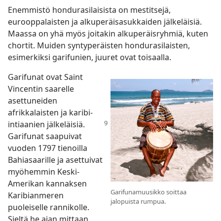
Enemmistö hondurasilaisista on mestitsejä,
eurooppalaisten ja alkuperäisasukkaiden jälkeläisiä.
Maassa on yhä myös joitakin alkuperäisryhmiä, kuten
chortit. Muiden syntyperäisten hondurasilaisten,
esimerkiksi garifunien, juuret ovat toisaalla.
Garifunat ovat Saint
Vincentin saarelle
asettuneiden
afrikkalaisten ja karibi-
intiaanien jälkeläisiä.
Garifunat saapuivat
vuoden 1797 tienoilla
Bahiasaarille ja asettuivat
myöhemmin Keski-
Amerikan kannaksen
Garifunamuusikko soittaa
Karibianmeren
jalopuista rumpua.
puoleiselle rannikolle.
Sieltä he ajan mittaan