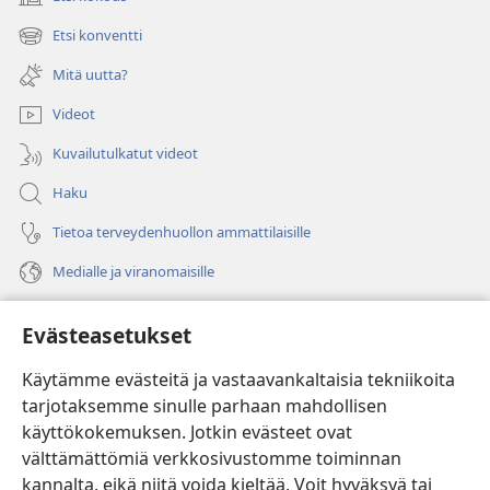
(avaa
uuden
Etsi konventti
(avaa
ikkunan)
uuden
Mitä uutta?
ikkunan)
Videot
Kuvailutulkatut videot
Haku
Tietoa terveydenhuollon ammattilaisille
Medialle ja viranomaisille
Ohje
Evästeasetukset
Lahjoitukset
(avaa
Käytämme evästeitä ja vastaavankaltaisia tekniikoita
uuden
tarjotaksemme sinulle parhaan mahdollisen
ikkunan)
Vartiotornin VERKKOKIRJASTO
käyttökokemuksen. Jotkin evästeet ovat
(avaa
välttämättömiä verkkosivustomme toiminnan
uuden
®
JW Hub
ikkunan)
kannalta, eikä niitä voida kieltää. Voit hyväksyä tai
(avaa