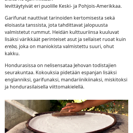
levittäytyivät eri puolille Keski- ja Pohjois-Amerikkaa.
Garifunat nauttivat tarinoiden kertomisesta sekä
eloisasta tanssista, jota tahdittavat jalopuusta
valmistetut rummut. Heidän kulttuuriinsa kuuluvat
lisäksi värikkäät perinteiset asut ja sellaiset ruoat kuin
ereba,
joka on maniokista valmistettu suuri, ohut
kakku.
Hondurasissa on nelisensataa Jehovan todistajien
seurakuntaa. Kokouksia pidetään espanjan lisäksi
englanniksi, garifunaksi, mandariinikiinaksi, miskitoksi
ja hondurasilaisella viittomakielellä.