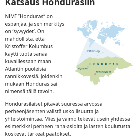
Katsaus Hondurasiin
NIMI ”Honduras” on
espanjaa, ja sen merkitys
on ’syvyydet’. On
mahdollista, että
Kristoffer Kolumbus
käytti tuota sanaa
kuvaillessaan maan
Atlantin puoleisia
rannikkovesiä. Joidenkin
mukaan Honduras sai
nimensä tällä tavoin.
Hondurasilaiset pitävät suuressa arvossa
perheenjäsenten välistä uskollisuutta ja
yhteistoimintaa. Mies ja vaimo tekevät usein yhdessä
esimerkiksi perheen raha-asioita ja lasten koulutusta
koskevat tärkeät päätökset.