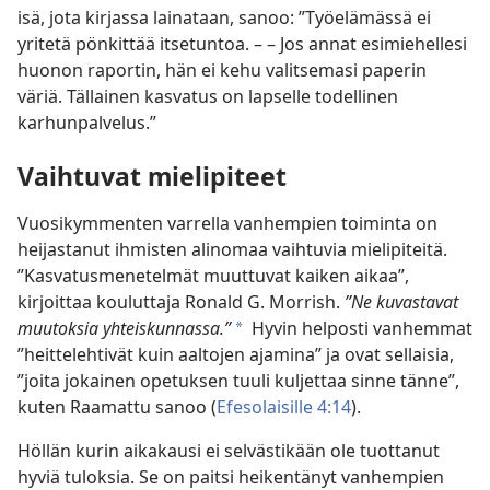
isä, jota kirjassa lainataan, sanoo: ”Työelämässä ei
yritetä pönkittää itsetuntoa. – – Jos annat esimiehellesi
huonon raportin, hän ei kehu valitsemasi paperin
väriä. Tällainen kasvatus on lapselle todellinen
karhunpalvelus.”
Vaihtuvat mielipiteet
Vuosikymmenten varrella vanhempien toiminta on
heijastanut ihmisten alinomaa vaihtuvia mielipiteitä.
”Kasvatusmenetelmät muuttuvat kaiken aikaa”,
kirjoittaa kouluttaja Ronald G. Morrish.
”Ne kuvastavat
muutoksia yhteiskunnassa.”
Hyvin helposti vanhemmat
*
”heittelehtivät kuin aaltojen ajamina” ja ovat sellaisia,
”joita jokainen opetuksen tuuli kuljettaa sinne tänne”,
kuten Raamattu sanoo (
Efesolaisille 4:14
).
Höllän kurin aikakausi ei selvästikään ole tuottanut
hyviä tuloksia. Se on paitsi heikentänyt vanhempien