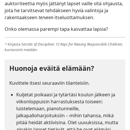
auktoriteettia myös jättänyt lapset vaille sitä ohjausta,
jota he tarvitsevat tehdäkseen hyviä valintoja ja
rakentaakseen
terveen
itseluottamuksen.
Onko olemassa parempi tapa kasvattaa lapsia?
^
Kirjasta
Secrets of Discipline: 12 Keys for Raising Responsible Children;
kursivointi meidän.
Huonoja eväitä elämään?
Kuvittele itsesi seuraaviin tilanteisiin.
Kuljetat poikaasi ja tytärtäsi koulun jälkeen ja
viikonloppuisin harrastuksesta toiseen:
luistelemaan, pianotunneille,
jalkapalloharjoituksiin – mihin tahansa, mikä
pitää heidät aktiivisina. Olet uuvuksissa, mutta
ainakin lapset tietävät, että he ovat elämäsi