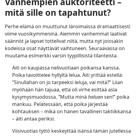
Vanhempien auktoriteetti –
mitä sille on tapahtunut?
Perhe-elämä on muuttunut länsimaissa dramaattisesti
viime vuosikymmeninä. Aiemmin vanhemmat laativat
säännöt ja lapset tottelivat niitä, mutta nyt joissakin
kodeissa osat näyttävät vaihtuneen. Seuraavassa on
muutama esimerkki varsin tyypillisistä tilanteista.
Äiti on kaupassa nelivuotiaan poikansa kanssa.
Poika tavoittelee hyllyltä lelua. Äiti yrittää estellä:
”Sinullahan on jo tarpeeksi leluja, vai mitä?” Liian
myöhään hän tajuaa, että oli virhe esittää asia
kysymysmuodossa. ”Mutta minä
haluan
sen!” poika
mankuu. Pelätessään, että poika järjestää
kohtauksen – mikä on hänen tavallinen taktiikkansa
– äiti antaa periksi.
Viisivuotias tyttö keskeyttää isänsä tämän jutellessa