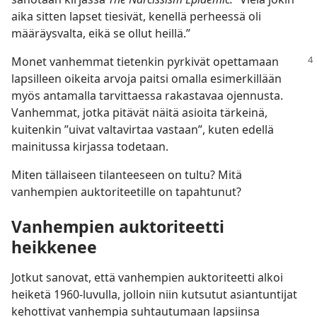
aika sitten lapset tiesivät, kenellä perheessä oli
määräysvalta, eikä se ollut heillä.”
Monet vanhemmat tietenkin pyrkivät opettamaan
lapsilleen oikeita arvoja paitsi omalla esimerkillään
myös antamalla tarvittaessa rakastavaa ojennusta.
Vanhemmat, jotka pitävät näitä asioita tärkeinä,
kuitenkin ”uivat valtavirtaa vastaan”, kuten edellä
mainitussa kirjassa todetaan.
Miten tällaiseen tilanteeseen on tultu? Mitä
vanhempien auktoriteetille on tapahtunut?
Vanhempien auktoriteetti
heikkenee
Jotkut sanovat, että vanhempien auktoriteetti alkoi
heiketä 1960-luvulla, jolloin niin kutsutut asiantuntijat
kehottivat vanhempia suhtautumaan lapsiinsa