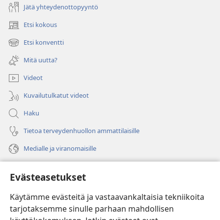
Jätä yhteydenottopyyntö
Etsi kokous
(avaa
uuden
Etsi konventti
(avaa
ikkunan)
uuden
Mitä uutta?
ikkunan)
Videot
Kuvailutulkatut videot
Haku
Tietoa terveydenhuollon ammattilaisille
Medialle ja viranomaisille
Ohje
Evästeasetukset
Lahjoitukset
(avaa
Käytämme evästeitä ja vastaavankaltaisia tekniikoita
uuden
tarjotaksemme sinulle parhaan mahdollisen
ikkunan)
Vartiotornin VERKKOKIRJASTO