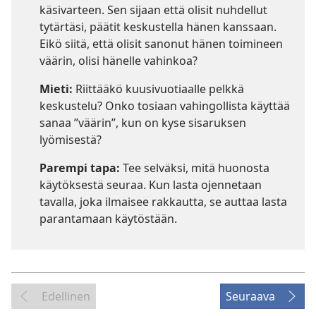
käsivarteen. Sen sijaan että olisit nuhdellut
tytärtäsi, päätit keskustella hänen kanssaan.
Eikö siitä, että olisit sanonut hänen toimineen
väärin, olisi hänelle vahinkoa?
Mieti:
Riittääkö kuusivuotiaalle pelkkä
keskustelu? Onko tosiaan vahingollista käyttää
sanaa ”väärin”, kun on kyse sisaruksen
lyömisestä?
Parempi tapa:
Tee selväksi, mitä huonosta
käytöksestä seuraa. Kun lasta ojennetaan
tavalla, joka ilmaisee rakkautta, se auttaa lasta
parantamaan käytöstään.
Edellinen
Seuraava