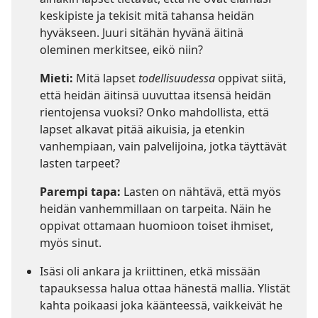
keskipiste ja tekisit mitä tahansa heidän
hyväkseen. Juuri sitähän hyvänä äitinä
oleminen merkitsee, eikö niin?
Mieti:
Mitä lapset
todellisuudessa
oppivat siitä,
että heidän äitinsä uuvuttaa itsensä heidän
rientojensa vuoksi? Onko mahdollista, että
lapset alkavat pitää aikuisia, ja etenkin
vanhempiaan, vain palvelijoina, jotka täyttävät
lasten tarpeet?
Parempi tapa:
Lasten on nähtävä, että myös
heidän vanhemmillaan on tarpeita. Näin he
oppivat ottamaan huomioon toiset ihmiset,
myös sinut.
Isäsi oli ankara ja kriittinen, etkä missään
tapauksessa halua ottaa hänestä mallia. Ylistät
kahta poikaasi joka käänteessä, vaikkeivät he