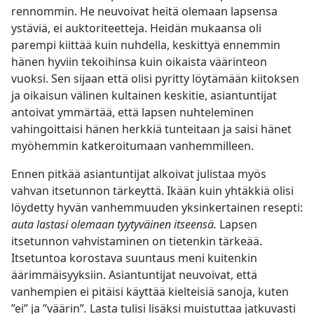
rennommin. He neuvoivat heitä olemaan lapsensa
ystäviä, ei auktoriteetteja. Heidän mukaansa oli
parempi kiittää kuin nuhdella, keskittyä ennemmin
hänen hyviin tekoihinsa kuin oikaista väärinteon
vuoksi. Sen sijaan että olisi pyritty löytämään kiitoksen
ja oikaisun välinen kultainen keskitie, asiantuntijat
antoivat ymmärtää, että lapsen nuhteleminen
vahingoittaisi hänen herkkiä tunteitaan ja saisi hänet
myöhemmin katkeroitumaan vanhemmilleen.
Ennen pitkää asiantuntijat alkoivat julistaa myös
vahvan itsetunnon tärkeyttä. Ikään kuin yhtäkkiä olisi
löydetty hyvän vanhemmuuden yksinkertainen resepti:
auta lastasi olemaan tyytyväinen itseensä.
Lapsen
itsetunnon vahvistaminen on tietenkin tärkeää.
Itsetuntoa korostava suuntaus meni kuitenkin
äärimmäisyyksiin. Asiantuntijat neuvoivat, että
vanhempien ei pitäisi käyttää kielteisiä sanoja, kuten
”ei” ja ”väärin”
.
Lasta tulisi lisäksi muistuttaa jatkuvasti