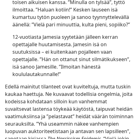
toisen aikuisen kanssa. ”Minulla on tylsää”, tyttö
ilmoittaa. ”Haluan kotiin!” Kesken lauseen isä
kumartuu tytön puoleen ja sanoo tyynnyttelevällä
äänellä: ”Vielä pari minuuttia, kulta pieni, sopiiko?”
12-vuotiasta Jamesia syytetään jälleen kerran
opettajalle huutamisesta. Jamesin isä on
suutuksissa – ei kuitenkaan pojalleen vaan
opettajalle. ”Hän on ottanut sinut silmätikukseen”,
isä sanoo Jamesille. ”Ilmoitan hänestä
koululautakunnalle!”
Edellä mainitut tilanteet ovat kuviteltuja, mutta tuskin
kaukaa haettuja. Ne kuvaavat todellisia ongelmia, joita
kodeissa kohdataan silloin kun vanhemmat
suvaitsevat lastensa töykeää käytöstä, taipuvat heidän
vaatimuksiinsa ja ”pelastavat” heidät väärän toiminnan
seurauksilta. ”Yhä useammin näkee vanhempien
luopuvan auktoriteetistaan ja antavan sen lapsilleen”,
sanotaan kirjassa
The Narcissism Epidemic.
”Vielä jokin