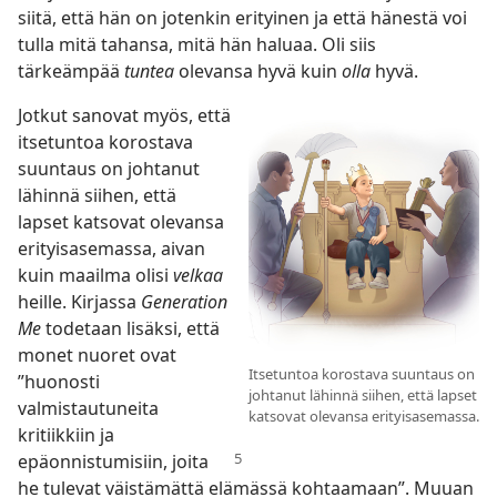
siitä, että hän on jotenkin erityinen ja että hänestä voi
tulla mitä tahansa, mitä hän haluaa. Oli siis
tärkeämpää
tuntea
olevansa hyvä kuin
olla
hyvä.
Jotkut sanovat myös, että
itsetuntoa korostava
suuntaus on johtanut
lähinnä siihen, että
lapset katsovat olevansa
erityisasemassa, aivan
kuin maailma olisi
velkaa
heille. Kirjassa
Generation
Me
todetaan lisäksi, että
monet nuoret ovat
Itsetuntoa korostava suuntaus on
”huonosti
johtanut lähinnä siihen, että lapset
valmistautuneita
katsovat olevansa erityisasemassa.
kritiikkiin ja
epäonnistumisiin,
joita
he tulevat väistämättä elämässä kohtaamaan”. Muuan