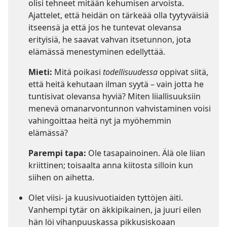
olisi tehneet mitään kehumisen arvoista.
Ajattelet, että heidän on tärkeää olla tyytyväisiä
itseensä ja että jos he tuntevat olevansa
erityisiä, he saavat vahvan itsetunnon, jota
elämässä menestyminen edellyttää.
Mieti:
Mitä poikasi
todellisuudessa
oppivat siitä,
että heitä kehutaan ilman syytä – vain jotta he
tuntisivat olevansa hyviä? Miten liiallisuuksiin
menevä omanarvontunnon vahvistaminen voisi
vahingoittaa heitä nyt ja myöhemmin
elämässä?
Parempi tapa:
Ole tasapainoinen. Älä ole liian
kriittinen; toisaalta anna kiitosta silloin kun
siihen on aihetta.
Olet viisi- ja kuusivuotiaiden tyttöjen äiti.
Vanhempi tytär on äkkipikainen, ja juuri eilen
hän löi vihanpuuskassa pikkusiskoaan