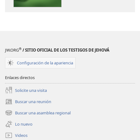
publicaciones
¡DESPERTAD!
Diciembre
de 2010
®
JW.ORG
/ SITIO OFICIAL DE LOS TESTIGOS DE JEHOVÁ
Configuración de la apariencia
Enlaces directos
Solicite una visita
Buscar una reunión
(abre
una
Buscar una asamblea regional
(abre
nueva
una
ventana)
Lo nuevo
nueva
ventana)
Videos