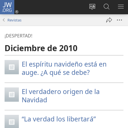
JW.ORG
Iniciar
sesión
Cambiar
Búsqueda
MO
(abre
idioma
en
ME
Revistas
una
del sitio
jw.org
nueva
¡DESPERTAD!
ventana)
Diciembre de 2010
El espíritu navideño está en
auge. ¿A qué se debe?
El verdadero origen de la
Navidad
“La verdad los libertará”