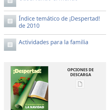
Índice temático de ¡Despertad!
de 2010
Actividades para la familia
OPCIONES DE
DESCARGA
Opciones
de
descarga
de