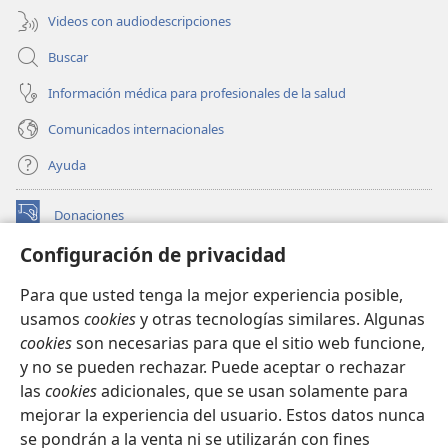
Videos con audiodescripciones
Buscar
Información médica para profesionales de la salud
Comunicados internacionales
Ayuda
Donaciones
(abre
una
Configuración de privacidad
nueva
BIBLIOTECA EN LÍNEA Watchtower™
(abre
ventana)
Para que usted tenga la mejor experiencia posible,
una
®
JW Hub
usamos
cookies
y otras tecnologías similares. Algunas
nueva
(abre
ventana)
cookies
son necesarias para que el sitio web funcione,
una
®
JW Library
nueva
y no se pueden rechazar. Puede aceptar o rechazar
ventana)
las
cookies
adicionales, que se usan solamente para
Watchtower Library
mejorar la experiencia del usuario. Estos datos nunca
se pondrán a la venta ni se utilizarán con fines