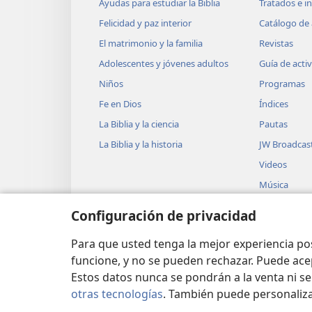
Ayudas para estudiar la Biblia
Tratados e i
Felicidad y paz interior
Catálogo de 
El matrimonio y la familia
Revistas
Adolescentes y jóvenes adultos
Guía de acti
Niños
Programas
Fe en Dios
Índices
La Biblia y la ciencia
Pautas
La Biblia y la historia
JW Broadcas
Videos
Música
Obras teatra
Configuración de privacidad
Lecturas dra
Biblia
Para que usted tenga la mejor experiencia p
funcione, y no se pueden rechazar. Puede ace
Estos datos nunca se pondrán a la venta ni se
otras tecnologías
. También puede personaliz
Copyright
© 2026 Watch Tower Bible and Tra