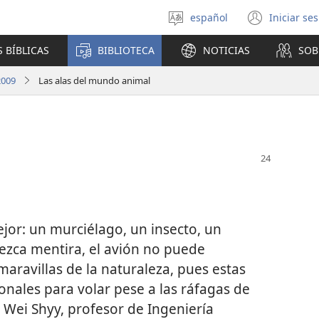
español
Iniciar se
Seleccionar
(abre
idioma
una
 BÍBLICAS
BIBLIOTECA
NOTICIAS
SOB
nuev
venta
2009
Las alas del mundo animal
ejor: un murciélago, un insecto, un
ezca mentira, el avión no puede
ravillas de la naturaleza, pues estas
onales para volar pese a las ráfagas de
ice Wei Shyy, profesor de Ingeniería