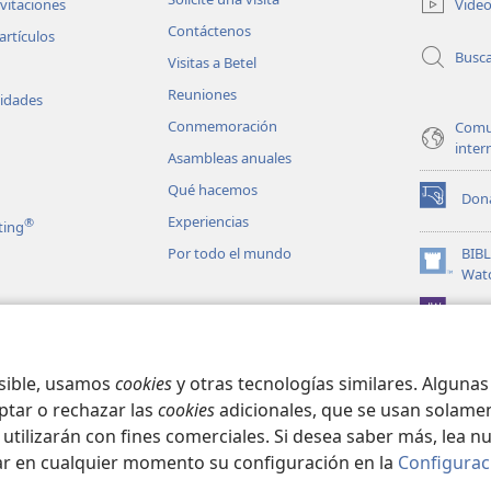
Vide
nvitaciones
nueva
Contáctenos
ventana)
artículos
Busc
Visitas a Betel
Reuniones
vidades
Conmemoración
Comu
inter
Asambleas anuales
Qué hacemos
Don
(abre
Experiencias
®
ting
una
nueva
Por todo el mundo
BIB
ventana)
(abre
Wat
una
JW L
nueva
les en audio
ventana)
matizadas de la
osible, usamos
cookies
y otras tecnologías similares. Alguna
ptar o rechazar las
cookies
adicionales, que se usan solamen
 utilizarán con fines comerciales. Si desea saber más, lea n
ar en cualquier momento su configuración en la
Configurac
ct Society of Pennsylvania.
CONDICIONES DE USO
|
POLÍTICA DE PRIVA