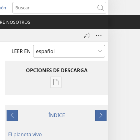
sión
Buscar
RE NOSOTROS
a
na)
LEER EN
OPCIONES DE DESCARGA
Opciones
de
descarga
de
ÍNDICE
publicaciones
Anterior
Siguiente
¡DESPERTAD!
Febrero
El planeta vivo
de 2009