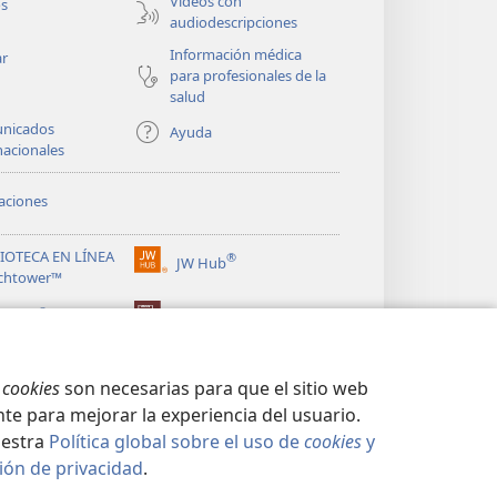
Videos con
os
audiodescripciones
Información médica
ar
para profesionales de la
salud
nicados
Ayuda
nacionales
aciones
LIOTECA EN LÍNEA
®
JW Hub
(abre
chtower™
una
®
nueva
ibrary
Watchtower Library
ventana)
s
cookies
son necesarias para que el sitio web
te para mejorar la experiencia del usuario.
uestra
Política global sobre el uso de
cookies
y
ión de privacidad
.
CIDAD
|
CONFIGURACIÓN DE PRIVACIDAD