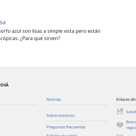
osa
orfo azul son lisas a simple vista pero están
cópicas. ¿Para qué sirven?
EHOVÁ
Noticias
Enlaces di
Solici
Sobre nosotros
Busc
Preguntas frecuentes
(abre
regio
una
Solicite una visita