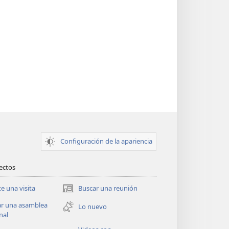
Configuración de la apariencia
rectos
te una visita
Buscar una reunión
(abre
una
ar una asamblea
Lo nuevo
nueva
nal
ventana)