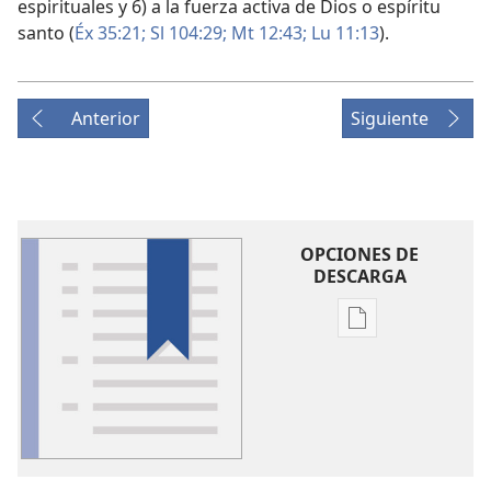
espirituales y 6) a la fuerza activa de Dios o espíritu
santo (
Éx 35:21;
Sl 104:29;
Mt 12:43;
Lu 11:13
).
Anterior
Siguiente
OPCIONES DE
DESCARGA
Opciones
de
descarga
de
publicaciones
Glosario