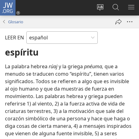
JW.ORG
Iniciar
sesión
Cambiar
Búsqueda
MO
(abre
idioma
en
ME
Glosario
una
del sitio
jw.org
nueva
LEER EN
ventana)
espíritu
La palabra hebrea
rúaj
y la griega
pnéuma,
que a
menudo se traducen como “espíritu”, tienen varios
significados. Todos se refieren a algo que es invisible
al ojo humano y que da muestras de fuerza en
movimiento. Las palabras hebrea y griega pueden
referirse 1) al viento, 2) a la fuerza activa de vida de
criaturas terrestres, 3) a la motivación que sale del
corazón simbólico de una persona y hace que haga o
diga cosas de cierta manera, 4) a mensajes inspirados
que vienen de alguna fuente invisible, 5) a seres