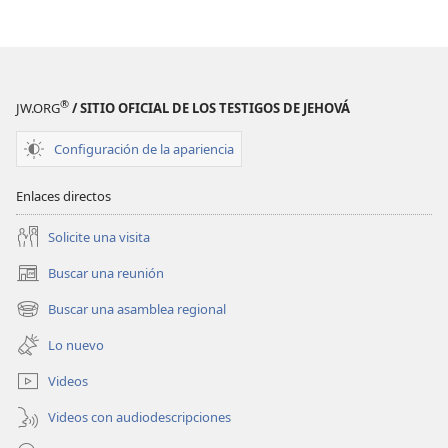
®
JW.ORG
/ SITIO OFICIAL DE LOS TESTIGOS DE JEHOVÁ
Configuración de la apariencia
Enlaces directos
Solicite una visita
Buscar una reunión
(abre
una
Buscar una asamblea regional
(abre
nueva
una
ventana)
Lo nuevo
nueva
ventana)
Videos
Videos con audiodescripciones