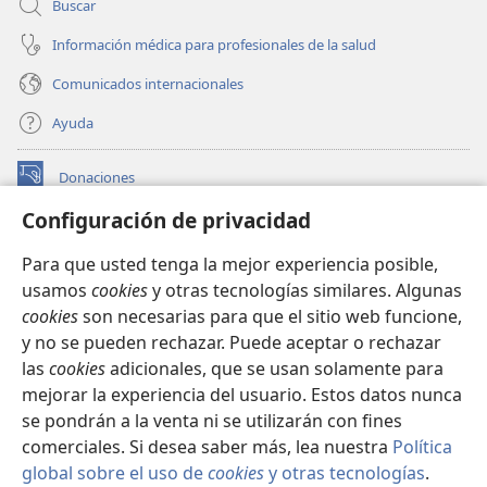
Buscar
Información médica para profesionales de la salud
Comunicados internacionales
Ayuda
Donaciones
(abre
una
Configuración de privacidad
nueva
BIBLIOTECA EN LÍNEA Watchtower™
(abre
ventana)
Para que usted tenga la mejor experiencia posible,
una
®
JW Hub
usamos
cookies
y otras tecnologías similares. Algunas
nueva
(abre
ventana)
cookies
son necesarias para que el sitio web funcione,
una
®
JW Library
nueva
y no se pueden rechazar. Puede aceptar o rechazar
ventana)
las
cookies
adicionales, que se usan solamente para
Watchtower Library
mejorar la experiencia del usuario. Estos datos nunca
se pondrán a la venta ni se utilizarán con fines
comerciales. Si desea saber más, lea nuestra
Política
global sobre el uso de
cookies
y otras tecnologías
.