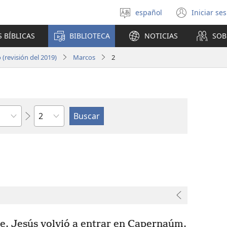
español
Iniciar se
Seleccionar
(abre
idioma
una
 BÍBLICAS
BIBLIOTECA
NOTICIAS
SOB
nuev
venta
(revisión del 2019)
Marcos
2
Capítulo
e, Jesús volvió a entrar en Capernaúm,