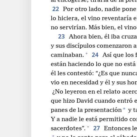
al encogerse, tiraría de la pre
22
Por otro lado, nadie pone 
lo hiciera, el vino reventaría 
no servirían. Más bien, el vin
23
Ahora bien, él iba cruz
y sus discípulos comenzaron a
24
+
caminaban.
Así que los f
están haciendo lo que no está
él les contestó: “¿Es que nunc
vio en necesidad y él y sus h
¿No leyeron en el relato acerc
que hizo David cuando entró e
*
panes de la presentación
y t
Y a nadie le está permitido c
27
+
sacerdotes”.
Entonces les
+