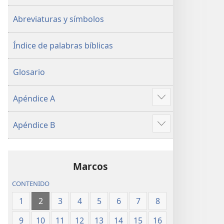
Abreviaturas y símbolos
Índice de palabras bíblicas
Glosario
Apéndice A
Mostrar
más
Apéndice B
Mostrar
más
Marcos
CONTENIDO
1
2
3
4
5
6
7
8
9
10
11
12
13
14
15
16