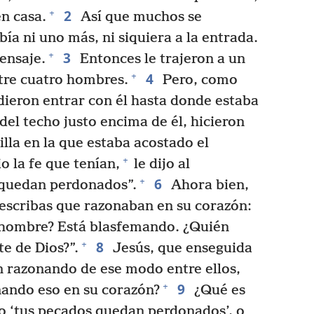
2
+
en casa.
Así que muchos se
bía ni uno más, ni siquiera a la entrada.
3
+
mensaje.
Entonces le trajeron a un
4
+
ntre cuatro hombres.
Pero, como
udieron entrar con él hasta donde estaba
del techo justo encima de él, hicieron
lla en la que estaba acostado el
+
 la fe que tenían,
le dijo al
6
+
s quedan perdonados”.
Ahora bien,
 escribas que razonaban en su corazón:
 hombre? Está blasfemando. ¿Quién
8
+
e de Dios?”.
Jesús, que enseguida
 razonando de ese modo entre ellos,
9
+
onando eso en su corazón?
¿Qué es
ico ‘tus pecados quedan perdonados’, o