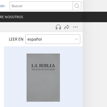
sión
Buscar
RE NOSOTROS
a
na)
LEER EN