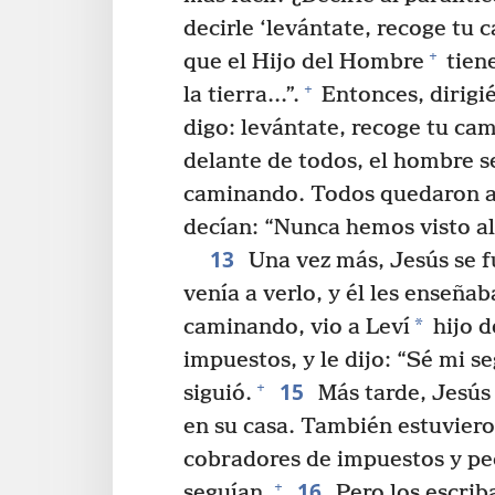
decirle ‘levántate, recoge tu c
+
que el Hijo del Hombre
tien
+
la tierra...”.
Entonces, dirigién
digo: levántate, recoge tu cami
delante de todos, el hombre se
caminando. Todos quedaron as
decían: “Nunca hemos visto al
13
Una vez más, Jesús se fu
venía a verlo, y él les enseñab
*
caminando, vio a Leví
hijo d
impuestos, y le dijo: “Sé mi s
15
+
siguió.
Más tarde, Jesús 
en su casa. También estuvier
cobradores de impuestos y pec
16
+
seguían.
Pero los escriba