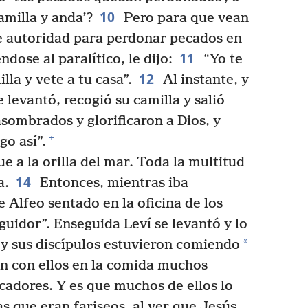
10
amilla y anda’?
Pero para que vean
e autoridad para perdonar pecados en
11
dose al paralítico, le dijo:
“Yo te
12
lla y vete a tu casa”.
Al instante, y
 levantó, recogió su camilla y salió
ombrados y glorificaron a Dios, y
+
go así”.
e a la orilla del mar. Toda la multitud
14
a.
Entonces, mientras iba
e Alfeo sentado en la oficina de los
eguidor”. Enseguida Leví se levantó y lo
*
y sus discípulos estuvieron comiendo
on con ellos en la comida muchos
adores. Y es que muchos de ellos lo
s que eran fariseos, al ver que Jesús