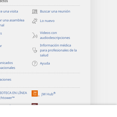
rectos
te una visita
Buscar una reunión
(abre
una
ar una asamblea
Lo nuevo
nueva
nal
ventana)
Videos con
os
audiodescripciones
Información médica
ar
para profesionales de la
salud
nicados
Ayuda
nacionales
aciones
LIOTECA EN LÍNEA
®
JW Hub
(abre
chtower™
una
®
nueva
ibrary
Watchtower Library
ventana)