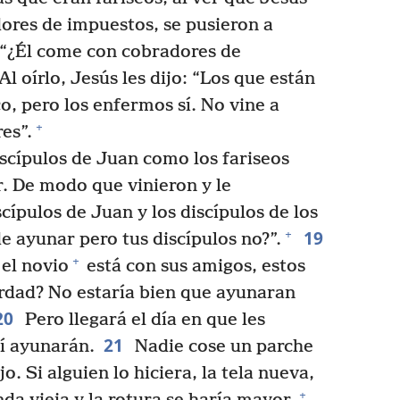
ores de impuestos, se pusieron a
l: “¿Él come con cobradores de
Al oírlo, Jesús les dijo: “Los que están
o, pero los enfermos sí. No vine a
+
es”.
iscípulos de Juan como los fariseos
. De modo que vinieron y le
cípulos de Juan y los discípulos de los
19
+
e ayunar pero tus discípulos no?”.
+
 el novio
está con sus amigos, estos
erdad? No estaría bien que ayunaran
20
Pero llegará el día en que les
21
sí ayunarán.
Nadie cose un parche
. Si alguien lo hiciera, la tela nueva,
+