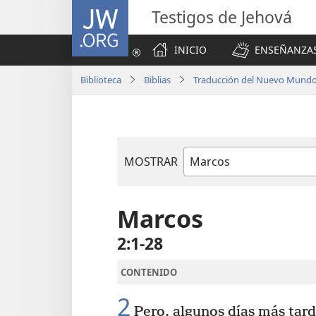
JW.ORG
Testigos de Jehová
INICIO
ENSEÑANZAS
Biblioteca
Biblias
Traducción del Nuevo Mundo 
MOSTRAR
Libro
de
la
Marcos
Biblia
2:1-28
CONTENIDO
2
Pero, algunos días más tard