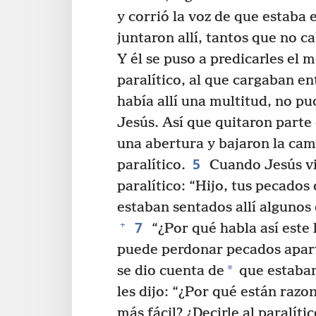
y corrió la voz de que estaba 
juntaron allí, tantos que no ca
Y él se puso a predicarles el 
paralítico, al que cargaban e
había allí una multitud, no p
Jesús. Así que quitaron parte 
una abertura y bajaron la cami
5
paralítico.
Cuando Jesús vio
paralítico: “Hijo, tus pecado
estaban sentados allí algunos
7
+
“¿Por qué habla así este
puede perdonar pecados apart
*
se dio cuenta de
que estaban
les dijo: “¿Por qué están raz
más fácil? ¿Decirle al paralít