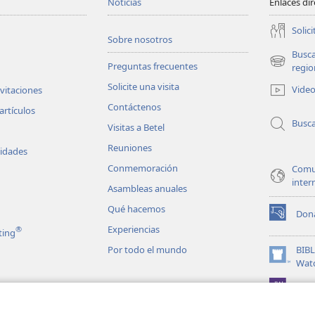
Noticias
Enlaces di
Solici
Sobre nosotros
Busc
Preguntas frecuentes
(abre
regio
una
Solicite una visita
Vide
nvitaciones
nueva
Contáctenos
ventana)
artículos
Busc
Visitas a Betel
Reuniones
vidades
Conmemoración
Comu
inter
Asambleas anuales
Qué hacemos
Don
(abre
Experiencias
®
ting
una
nueva
Por todo el mundo
BIB
ventana)
(abre
Wat
una
JW L
nueva
les en audio
ventana)
matizadas de la