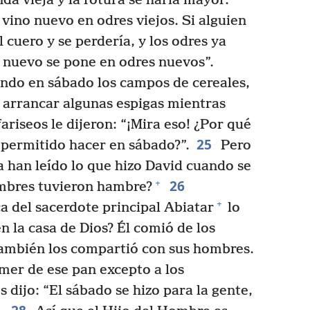
nda vieja y la rotura se haría mayor.
vino nuevo en odres viejos. Si alguien
el cuero y se perdería, y los odres ya
o nuevo se pone en odres nuevos”.
ando en sábado los campos de cereales,
 arrancar algunas espigas mientras
ariseos le dijeron: “¡Mira eso! ¿Por qué
25
 permitido hacer en sábado?”.
Pero
a han leído lo que hizo David cuando se
26
+
ombres tuvieron hambre?
+
a del sacerdote principal Abiatar
lo
n la casa de Dios? Él comió de los
ambién los compartió con sus hombres.
omer de ese pan excepto a los
 dijo: “El sábado se hizo para la gente,