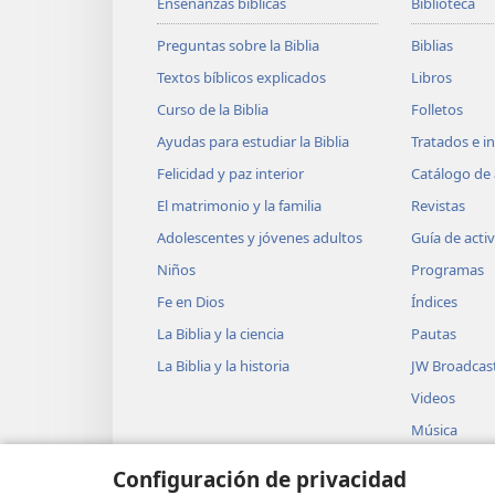
Enseñanzas bíblicas
Biblioteca
Preguntas sobre la Biblia
Biblias
Textos bíblicos explicados
Libros
Curso de la Biblia
Folletos
Ayudas para estudiar la Biblia
Tratados e i
Felicidad y paz interior
Catálogo de 
El matrimonio y la familia
Revistas
Adolescentes y jóvenes adultos
Guía de acti
Niños
Programas
Fe en Dios
Índices
La Biblia y la ciencia
Pautas
La Biblia y la historia
JW Broadcas
Videos
Música
Obras teatra
Configuración de privacidad
Lecturas dra