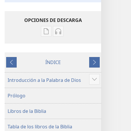
OPCIONES DE DESCARGA
Opciones
Opciones
de
de
descarga
descarga
de
de
ÍNDICE
publicaciones
audio
Anterior
Siguiente
La
La
Biblia.
Biblia.
Introducción a la Palabra de Dios
Mostrar
Traducción
Traducción
más
del
del
Prólogo
Nuevo
Nuevo
Mundo
Mundo
Libros de la Biblia
(revisión
(revisión
del
del
2019)
2019)
Tabla de los libros de la Biblia