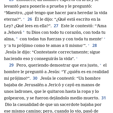
levantó para ponerlo a prueba y le preguntó:
“Maestro, ¿qué tengo que hacer para heredar la vida
+
26
eterna?”.
Él le dijo: “¿Qué está escrito en la
27
Ley? ¿Qué lees en ella?”.
Este le contestó: “‘Ama
*
a Jehová
tu Dios con todo tu corazón, con toda tu
+
*
alma,
con todas tus fuerzas y con toda tu mente’
+
28
y ‘a tu prójimo como te amas a ti mismo’”.
Jesús le dijo: “Contestaste correctamente; sigue
+
haciendo eso y conseguirás la vida”.
+
29
Pero, queriendo demostrar que era justo,
el
hombre le preguntó a Jesús: “Y ¿quién es en realidad
30
mi prójimo?”.
Jesús le contestó: “Un hombre
bajaba de Jerusalén a Jericó y cayó en manos de
unos ladrones, que le quitaron hasta la ropa y lo
31
golpearon, y se fueron dejándolo medio muerto.
Dio la casualidad de que un sacerdote bajaba por
ese mismo camino; pero, cuando lo vio, pasó de