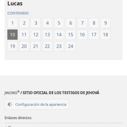
del
del
Lucas
Nuevo
Nuevo
CONTENIDO
Mundo
Mundo
(revisión
(revisión
1
2
3
4
5
6
7
8
9
del
del
10
11
12
13
14
15
16
17
18
2019)
2019)
19
20
21
22
23
24
®
JW.ORG
/ SITIO OFICIAL DE LOS TESTIGOS DE JEHOVÁ
Configuración de la apariencia
Enlaces directos