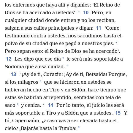
los enfermos que haya allí y díganles: ‘El Reino de
+
10
Dios se ha acercado a ustedes’.
Pero, en
cualquier ciudad donde entren y no los reciban,
11
salgan a sus calles principales y digan:
‘Como
testimonio contra ustedes, nos sacudimos hasta el
+
polvo de su ciudad que se pegó a nuestros pies.
Pero sepan esto: el Reino de Dios se ha acercado’.
12
*
Les digo que ese día
le será más soportable a
+
Sodoma que a esa ciudad.
13
”¡Ay de ti, Corazín! ¡Ay de ti, Betsaida! Porque,
*
si los milagros
que se hicieron en ustedes se
hubieran hecho en Tiro y en Sidón, hace tiempo que
estas se habrían arrepentido, sentadas con tela de
+
14
*
saco
y ceniza.
Por lo tanto, el juicio les será
15
más soportable a Tiro y a Sidón que a ustedes.
Y
tú, Capernaúm, ¿acaso vas a ser elevada hasta el
*
cielo? ¡Bajarás hasta la Tumba!