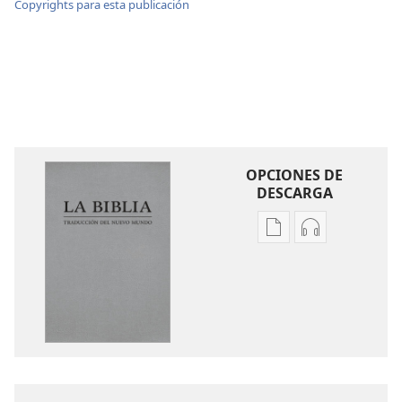
Copyrights para esta publicación
OPCIONES DE
DESCARGA
Opciones
Opciones
de
de
descarga
descarga
de
de
publicaciones
audio
La
La
Biblia.
Biblia.
Traducción
Traducción