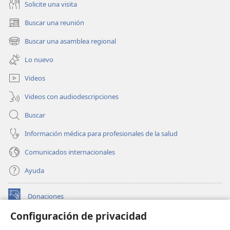
Solicite una visita
Buscar una reunión
(abre
una
Buscar una asamblea regional
(abre
nueva
una
ventana)
Lo nuevo
nueva
ventana)
Videos
Videos con audiodescripciones
Buscar
Información médica para profesionales de la salud
Comunicados internacionales
Ayuda
Donaciones
(abre
una
Configuración de privacidad
nueva
BIBLIOTECA EN LÍNEA Watchtower™
(abre
ventana)