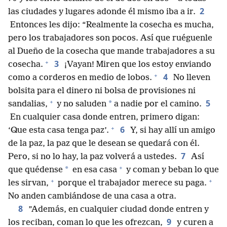
2
las ciudades y lugares adonde él mismo iba a ir.
Entonces les dijo: “Realmente la cosecha es mucha,
pero los trabajadores son pocos. Así que ruéguenle
al Dueño de la cosecha que mande trabajadores a su
+
3
cosecha.
¡Vayan! Miren que los estoy enviando
+
4
como a corderos en medio de lobos.
No lleven
bolsita para el dinero ni bolsa de provisiones ni
+
5
*
sandalias,
y no saluden
a nadie por el camino.
En cualquier casa donde entren, primero digan:
+
6
‘Que esta casa tenga paz’.
Y, si hay allí un amigo
de la paz, la paz que le desean se quedará con él.
7
Pero, si no lo hay, la paz volverá a ustedes.
Así
+
*
que quédense
en esa casa
y coman y beban lo que
+
+
les sirvan,
porque el trabajador merece su paga.
No anden cambiándose de una casa a otra.
8
”Además, en cualquier ciudad donde entren y
9
los reciban, coman lo que les ofrezcan,
y curen a