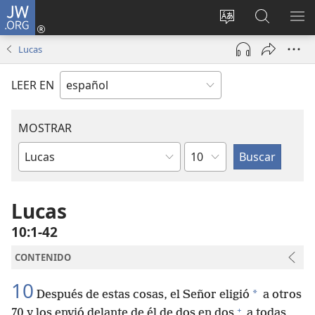
JW.ORG
Iniciar
sesión
Cambiar
Búsqueda
MO
(abre
idioma
en
ME
Lucas
una
del sitio
jw.org
nueva
LEER EN
ventana)
MOSTRAR
Capítulo
Libro
de
la
Lucas
Biblia
10:1-42
CONTENIDO
10
*
Después de estas cosas, el Señor eligió
a otros
+
70 y los envió delante de él de dos en dos
a todas