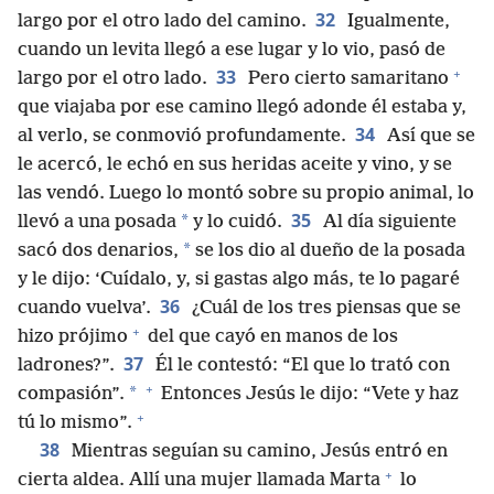
32
largo por el otro lado del camino.
Igualmente,
cuando un levita llegó a ese lugar y lo vio, pasó de
+
33
largo por el otro lado.
Pero cierto samaritano
que viajaba por ese camino llegó adonde él estaba y,
34
al verlo, se conmovió profundamente.
Así que se
le acercó, le echó en sus heridas aceite y vino, y se
las vendó. Luego lo montó sobre su propio animal, lo
35
*
llevó a una posada
y lo cuidó.
Al día siguiente
*
sacó dos denarios,
se los dio al dueño de la posada
y le dijo: ‘Cuídalo, y, si gastas algo más, te lo pagaré
36
cuando vuelva’.
¿Cuál de los tres piensas que se
+
hizo prójimo
del que cayó en manos de los
37
ladrones?”.
Él le contestó: “El que lo trató con
+
*
compasión”.
Entonces Jesús le dijo: “Vete y haz
+
tú lo mismo”.
38
Mientras seguían su camino, Jesús entró en
+
cierta aldea. Allí una mujer llamada Marta
lo