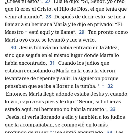
27
¿Crees tú esto?”.
Ella le dijo: “Sí, Señor, yo creo
que tú eres el Cristo, el Hijo de Dios, el que tenía que
28
venir al mundo”.
Después de decir esto, se fue a
llamar a su hermana María y le dijo en privado: “El
+
29
Maestro
está aquí y te llama”.
Tan pronto como
María oyó esto, se levantó y fue a verlo.
30
Jesús todavía no había entrado en la aldea,
sino que seguía en el mismo lugar donde Marta lo
31
había encontrado.
Cuando los judíos que
estaban consolando a María en la casa la vieron
levantarse de repente y salir, la siguieron porque
+
32
*
pensaban que se iba a llorar a la tumba.
Entonces María llegó adonde estaba Jesús y, cuando
lo vio, cayó a sus pies y le dijo: “Señor, si hubieras
33
estado aquí, mi hermano no habría muerto”.
Jesús, al verla llorando a ella y también a los judíos
que la acompañaban, se conmovió en lo más
34
*
profundo de su ser
y se sintió angustiado.
Les