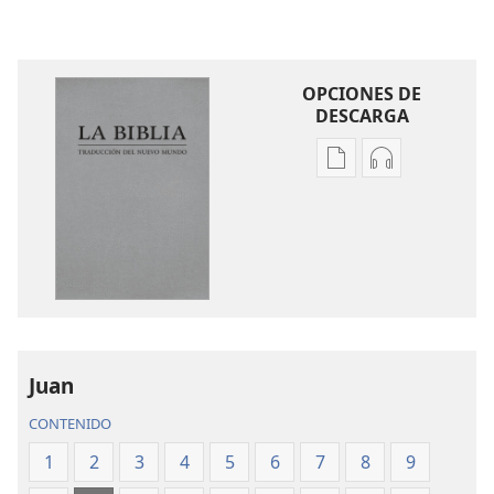
OPCIONES DE
DESCARGA
Opciones
Opciones
de
de
descarga
descarga
de
de
publicaciones
audio
La
La
Biblia.
Biblia.
Traducción
Traducción
del
del
Juan
Nuevo
Nuevo
CONTENIDO
Mundo
Mundo
(revisión
(revisión
1
2
3
4
5
6
7
8
9
del
del