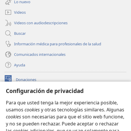
Lo nuevo
nueva
ventana)
Videos
Videos con audiodescripciones
Buscar
Información médica para profesionales de la salud
Comunicados internacionales
Ayuda
Donaciones
(abre
una
Configuración de privacidad
nueva
BIBLIOTECA EN LÍNEA Watchtower™
(abre
ventana)
Para que usted tenga la mejor experiencia posible,
una
®
JW Hub
usamos
cookies
y otras tecnologías similares. Algunas
nueva
(abre
ventana)
cookies
son necesarias para que el sitio web funcione,
una
®
JW Library
nueva
y no se pueden rechazar. Puede aceptar o rechazar
ventana)
las
cookies
adicionales, que se usan solamente para