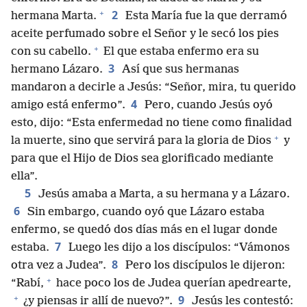
+
2
hermana Marta.
Esta María fue la que derramó
aceite perfumado sobre el Señor y le secó los pies
+
con su cabello.
El que estaba enfermo era su
3
hermano Lázaro.
Así que sus hermanas
mandaron a decirle a Jesús: “Señor, mira, tu querido
4
amigo está enfermo”.
Pero, cuando Jesús oyó
esto, dijo: “Esta enfermedad no tiene como finalidad
+
la muerte, sino que servirá para la gloria de Dios
y
para que el Hijo de Dios sea glorificado mediante
ella”.
5
Jesús amaba a Marta, a su hermana y a Lázaro.
6
Sin embargo, cuando oyó que Lázaro estaba
enfermo, se quedó dos días más en el lugar donde
7
estaba.
Luego les dijo a los discípulos: “Vámonos
8
otra vez a Judea”.
Pero los discípulos le dijeron:
+
“Rabí,
hace poco los de Judea querían apedrearte,
+
9
¿y piensas ir allí de nuevo?”.
Jesús les contestó: