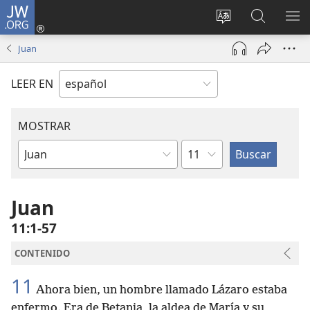
JW.ORG
Iniciar
sesión
Cambiar
Búsqueda
MO
(abre
idioma
en
ME
Juan
una
del sitio
jw.org
nueva
LEER EN
ventana)
MOSTRAR
Capítulo
Libro
de
la
Juan
Biblia
11:1-57
CONTENIDO
11
Ahora bien, un hombre llamado Lázaro estaba
enfermo. Era de Betania, la aldea de María y su