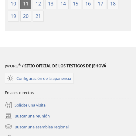
10
11
12
13
14
15
16
17
18
2019)
2019)
19
20
21
®
JW.ORG
/ SITIO OFICIAL DE LOS TESTIGOS DE JEHOVÁ
Configuración de la apariencia
Enlaces directos
Solicite una visita
Buscar una reunión
(abre
una
Buscar una asamblea regional
(abre
nueva
una
ventana)