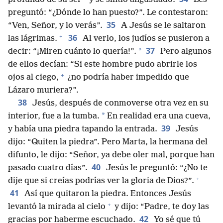
preguntó: “¿Dónde lo han puesto?”. Le contestaron:
35
“Ven, Señor, y lo verás”.
A Jesús se le saltaron
+
36
las lágrimas.
Al verlo, los judíos se pusieron a
37
*
decir: “¡Miren cuánto lo quería!”.
Pero algunos
de ellos decían: “Si este hombre pudo abrirle los
+
ojos al ciego,
¿no podría haber impedido que
Lázaro muriera?”.
38
Jesús, después de conmoverse otra vez en su
*
interior, fue a la tumba.
En realidad era una cueva,
39
y había una piedra tapando la entrada.
Jesús
dijo: “Quiten la piedra”. Pero Marta, la hermana del
difunto, le dijo: “Señor, ya debe oler mal, porque han
40
pasado cuatro días”.
Jesús le preguntó: “¿No te
+
dije que si creías podrías ver la gloria de Dios?”.
41
Así que quitaron la piedra. Entonces Jesús
+
levantó la mirada al cielo
y dijo: “Padre, te doy las
42
gracias por haberme escuchado.
Yo sé que tú