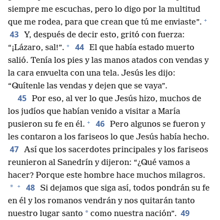
siempre me escuchas, pero lo digo por la multitud
+
que me rodea, para que crean que tú me enviaste”.
43
Y, después de decir esto, gritó con fuerza:
+
44
“¡Lázaro, sal!”.
El que había estado muerto
salió. Tenía los pies y las manos atados con vendas y
la cara envuelta con una tela. Jesús les dijo:
“Quítenle las vendas y dejen que se vaya”.
45
Por eso, al ver lo que Jesús hizo, muchos de
los judíos que habían venido a visitar a María
+
46
pusieron su fe en él.
Pero algunos se fueron y
les contaron a los fariseos lo que Jesús había hecho.
47
Así que los sacerdotes principales y los fariseos
reunieron al Sanedrín y dijeron: “¿Qué vamos a
hacer? Porque este hombre hace muchos milagros.
+
48
*
Si dejamos que siga así, todos pondrán su fe
en él y los romanos vendrán y nos quitarán tanto
49
*
nuestro lugar santo
como nuestra nación”.