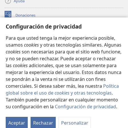
Ayuda
Donaciones
(abre
una
Configuración de privacidad
nueva
BIBLIOTECA EN LÍNEA Watchtower™
(abre
ventana)
Para que usted tenga la mejor experiencia posible,
una
®
JW Hub
usamos
cookies
y otras tecnologías similares. Algunas
nueva
(abre
ventana)
cookies
son necesarias para que el sitio web funcione,
una
®
JW Library
nueva
y no se pueden rechazar. Puede aceptar o rechazar
ventana)
las
cookies
adicionales, que se usan solamente para
Watchtower Library
mejorar la experiencia del usuario. Estos datos nunca
se pondrán a la venta ni se utilizarán con fines
comerciales. Si desea saber más, lea nuestra
Política
global sobre el uso de
cookies
y otras tecnologías
.
Copyright
© 2026 Watch Tower Bible and Tract Society of Pennsylvania.
También puede personalizar en cualquier momento
CONDICIONES DE USO
|
POLÍTICA DE PRIVACIDAD
|
su configuración en la
Configuración de privacidad
.
Mo
CONFIGURACIÓN DE PRIVACIDAD
ín
Aceptar
Rechazar
Personalizar