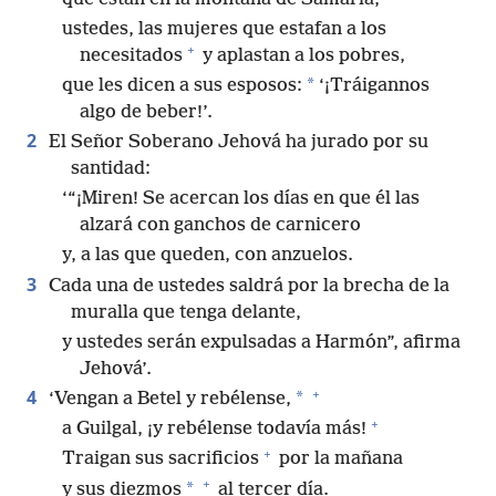
ustedes, las mujeres que estafan a los
+
necesitados
y aplastan a los pobres,
*
que les dicen a sus esposos:
‘¡Tráigannos
algo de beber!’.
2
El Señor Soberano Jehová ha jurado por su
santidad:
‘“¡Miren! Se acercan los días en que él las
alzará con ganchos de carnicero
y, a las que queden, con anzuelos.
3
Cada una de ustedes saldrá por la brecha de la
muralla que tenga delante,
y ustedes serán expulsadas a Harmón”, afirma
Jehová’.
+
4
*
‘Vengan a Betel y rebélense,
+
a Guilgal, ¡y rebélense todavía más!
+
Traigan sus sacrificios
por la mañana
+
*
y sus diezmos
al tercer día.