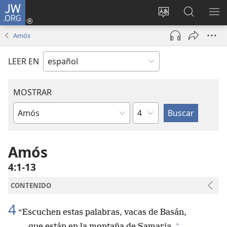
JW.ORG
Iniciar
sesión
Cambiar
Búsqueda
MO
(abre
idioma
en
ME
Amós
una
del sitio
jw.org
nueva
LEER EN
ventana)
MOSTRAR
Capítulo
Libro
de
la
Amós
Biblia
4:1-13
CONTENIDO
4
“Escuchen estas palabras, vacas de Basán,
+
que están en la montaña de Samaria,