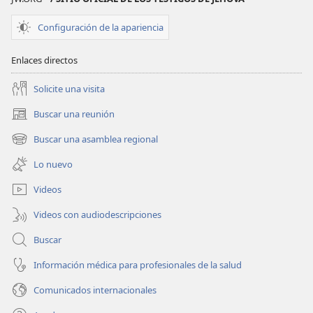
Configuración de la apariencia
Enlaces directos
Solicite una visita
Buscar una reunión
(abre
una
Buscar una asamblea regional
(abre
nueva
una
ventana)
Lo nuevo
nueva
ventana)
Videos
Videos con audiodescripciones
Buscar
Información médica para profesionales de la salud
Comunicados internacionales