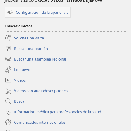
JW.ORG
/ SITIO OFICIAL DE LOS TESTIGOS DE JEHOVÁ
Configuración de la apariencia
Enlaces directos
Solicite una visita
Buscar una reunión
(abre
una
Buscar una asamblea regional
(abre
nueva
una
ventana)
Lo nuevo
nueva
ventana)
Videos
Videos con audiodescripciones
Buscar
Información médica para profesionales de la salud
Comunicados internacionales