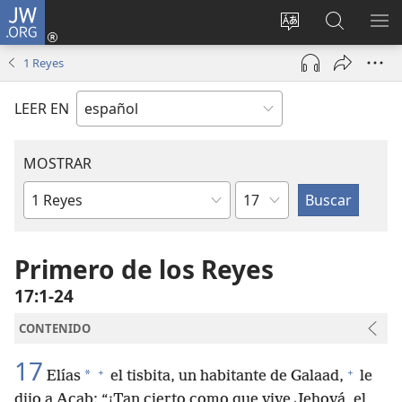
JW.ORG
Iniciar
sesión
Cambiar
Búsqueda
MO
(abre
idioma
en
ME
1 Reyes
una
del sitio
jw.org
nueva
LEER EN
ventana)
MOSTRAR
Capítulo
Libro
de
la
Primero de los Reyes
Biblia
17:1-24
CONTENIDO
17
+
+
*
Elías
el tisbita, un habitante de Galaad,
le
dijo a Acab: “¡Tan cierto como que vive Jehová, el