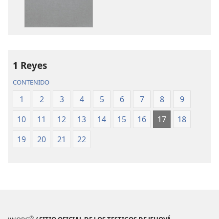
de
de
publicaciones
audio
La
La
Biblia.
Biblia.
Traducción
Traducción
del
del
1 Reyes
Nuevo
Nuevo
CONTENIDO
Mundo
Mundo
(revisión
(revisión
1
2
3
4
5
6
7
8
9
del
del
10
11
12
13
14
15
16
17
18
2019)
2019)
19
20
21
22
®