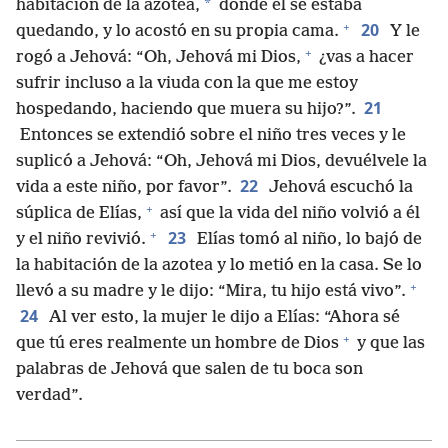
*
habitación de la azotea,
donde él se estaba
+
20
quedando, y lo acostó en su propia cama.
Y le
+
rogó a Jehová: “Oh, Jehová mi Dios,
¿vas a hacer
sufrir incluso a la viuda con la que me estoy
21
hospedando, haciendo que muera su hijo?”.
Entonces se extendió sobre el niño tres veces y le
suplicó a Jehová: “Oh, Jehová mi Dios, devuélvele la
22
vida a este niño, por favor”.
Jehová escuchó la
+
súplica de Elías,
así que la vida del niño volvió a él
+
23
y el niño revivió.
Elías tomó al niño, lo bajó de
la habitación de la azotea y lo metió en la casa. Se lo
+
llevó a su madre y le dijo: “Mira, tu hijo está vivo”.
24
Al ver esto, la mujer le dijo a Elías: “Ahora sé
+
que tú eres realmente un hombre de Dios
y que las
palabras de Jehová que salen de tu boca son
verdad”.