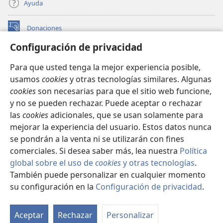
Ayuda
Donaciones
(abre
una
Configuración de privacidad
nueva
BIBLIOTECA EN LÍNEA Watchtower™
(abre
ventana)
Para que usted tenga la mejor experiencia posible,
una
®
JW Hub
usamos
cookies
y otras tecnologías similares. Algunas
nueva
(abre
ventana)
cookies
son necesarias para que el sitio web funcione,
una
®
JW Library
nueva
y no se pueden rechazar. Puede aceptar o rechazar
ventana)
las
cookies
adicionales, que se usan solamente para
Watchtower Library
mejorar la experiencia del usuario. Estos datos nunca
se pondrán a la venta ni se utilizarán con fines
comerciales. Si desea saber más, lea nuestra
Política
global sobre el uso de
cookies
y otras tecnologías
.
También puede personalizar en cualquier momento
Copyright
© 2026 Watch Tower Bible and Tract Society of Pennsylvania.
CONDICIONES DE USO
|
POLÍTICA DE PRIVACIDAD
|
su configuración en la
Configuración de privacidad
.
Mo
CONFIGURACIÓN DE PRIVACIDAD
ín
Aceptar
Rechazar
Personalizar