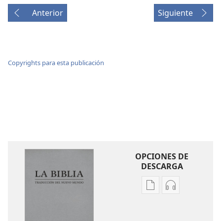
Anterior
Siguiente
Copyrights para esta publicación
OPCIONES DE
DESCARGA
Opciones
Opciones
de
de
descarga
descarga