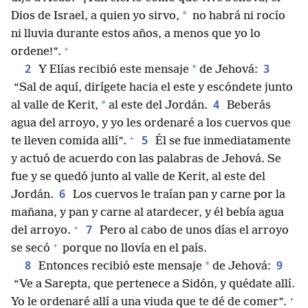
*
Dios de Israel, a quien yo sirvo,
no habrá ni rocío
ni lluvia durante estos años, a menos que yo lo
+
ordene!”.
2
3
*
Y Elías recibió este mensaje
de Jehová:
“Sal de aquí, dirígete hacia el este y escóndete junto
4
*
al valle de Kerit,
al este del Jordán.
Beberás
agua del arroyo, y yo les ordenaré a los cuervos que
+
5
te lleven comida allí”.
Él se fue inmediatamente
y actuó de acuerdo con las palabras de Jehová. Se
fue y se quedó junto al valle de Kerit, al este del
6
Jordán.
Los cuervos le traían pan y carne por la
mañana, y pan y carne al atardecer, y él bebía agua
+
7
del arroyo.
Pero al cabo de unos días el arroyo
+
se secó
porque no llovía en el país.
8
9
*
Entonces recibió este mensaje
de Jehová:
“Ve a Sarepta, que pertenece a Sidón, y quédate allí.
+
Yo le ordenaré allí a una viuda que te dé de comer”.