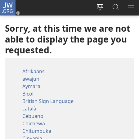
JW.ORG
Log
In
Change
Search
SH
(opens
site
JW.ORG
ME
Sorry, at this time we are not
new
language
window)
able to display the page you
requested.
Afrikaans
awajun
Aymara
Bicol
British Sign Language
català
Cebuano
Chichewa
Chitumbuka
Cinyanja