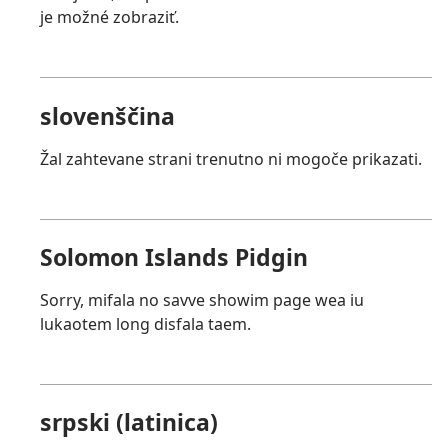
je možné zobraziť.
slovenščina
Žal zahtevane strani trenutno ni mogoče prikazati.
Solomon Islands Pidgin
Sorry, mifala no savve showim page wea iu
lukaotem long disfala taem.
srpski (latinica)