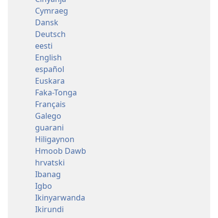
Cymraeg
Dansk
Deutsch
eesti
English
español
Euskara
Faka-Tonga
Français
Galego
guarani
Hiligaynon
Hmoob Dawb
hrvatski
Ibanag
Igbo
Ikinyarwanda
Ikirundi