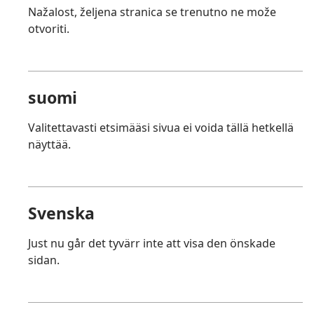
Nažalost, željena stranica se trenutno ne može
otvoriti.
suomi
Valitettavasti etsimääsi sivua ei voida tällä hetkellä
näyttää.
Svenska
Just nu går det tyvärr inte att visa den önskade
sidan.