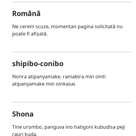
Română
Ne cerem scuze, momentan pagina solicitată nu
poate fi afișată.
shipibo-conibo
Nonra atipanyamake, ramabira min ointi
atipanyamake min oinkasai.
Shona
Tine urombo, panguva ino hatigoni kubudisa peji
rauri kuda.