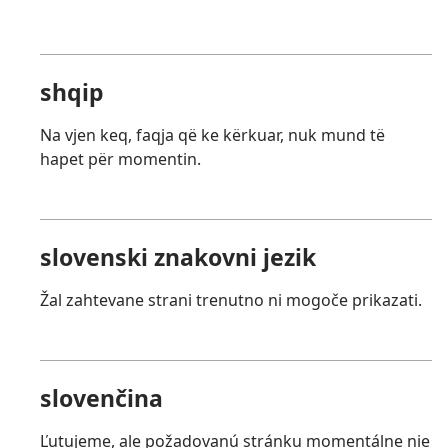
shqip
Na vjen keq, faqja që ke kërkuar, nuk mund të
hapet për momentin.
slovenski znakovni jezik
Žal zahtevane strani trenutno ni mogoče prikazati.
slovenčina
Ľutujeme, ale požadovanú stránku momentálne nie