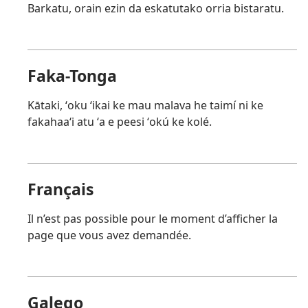
Barkatu, orain ezin da eskatutako orria bistaratu.
Faka-Tonga
Kātaki, ʻoku ʻikai ke mau malava he taimí ni ke
fakahaaʻi atu ʻa e peesi ʻokú ke kolé.
Français
Il n’est pas possible pour le moment d’afficher la
page que vous avez demandée.
Galego