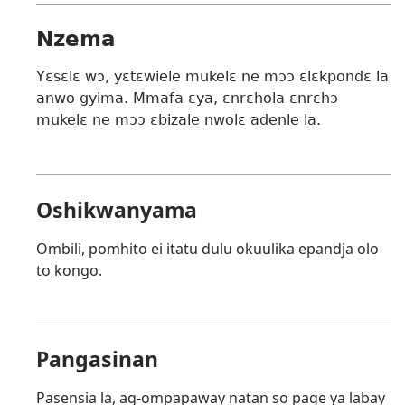
Nzema
Yɛsɛlɛ wɔ, yɛtɛwiele mukelɛ ne mɔɔ ɛlɛkpondɛ la
anwo gyima. Mmafa ɛya, ɛnrɛhola ɛnrɛhɔ
mukelɛ ne mɔɔ ɛbizale nwolɛ adenle la.
Oshikwanyama
Ombili, pomhito ei itatu dulu okuulika epandja olo
to kongo.
Pangasinan
Pasensia la, ag-ompapaway natan so page ya labay