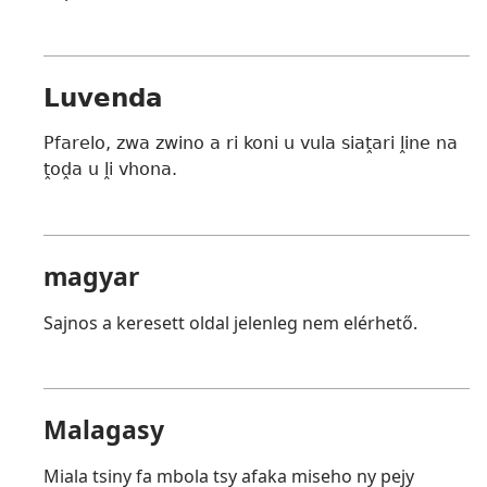
Luvenda
Pfarelo, zwa zwino a ri koni u vula siaṱari ḽine na
ṱoḓa u ḽi vhona.
magyar
Sajnos a keresett oldal jelenleg nem elérhető.
Malagasy
Miala tsiny fa mbola tsy afaka miseho ny pejy