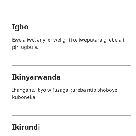
Igbo
Ewela iwe, anyị enwelighị ike iwepụtara gị ebe a ị
pịrị ugbu a.
Ikinyarwanda
Ihangane, ibyo wifuzaga kureba ntibishoboye
kuboneka.
Ikirundi