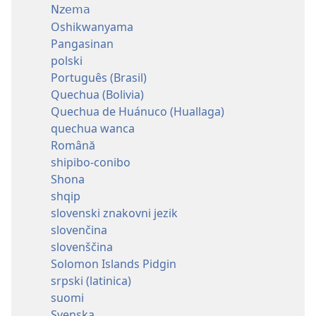
Nzema
Oshikwanyama
Pangasinan
polski
Português (Brasil)
Quechua (Bolivia)
Quechua de Huánuco (Huallaga)
quechua wanca
Română
shipibo-conibo
Shona
shqip
slovenski znakovni jezik
slovenčina
slovenščina
Solomon Islands Pidgin
srpski (latinica)
suomi
Svenska