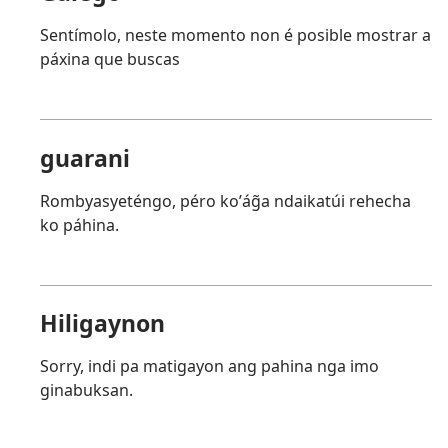
Sentímolo, neste momento non é posible mostrar a
páxina que buscas
guarani
Rombyasyeténgo, péro koʼág̃a ndaikatúi rehecha
ko páhina.
Hiligaynon
Sorry, indi pa matigayon ang pahina nga imo
ginabuksan.