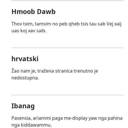
Hmoob Dawb
Thov txim, tamsim no peb qheb tsis tau sab Vej xaij
uas koj xav saib.
hrvatski
Žao nam je, tražena stranica trenutno je
nedostupna.
Ibanag
Pasensia, ariammi paga me-display yaw nga pahina
nga kiddawammu.