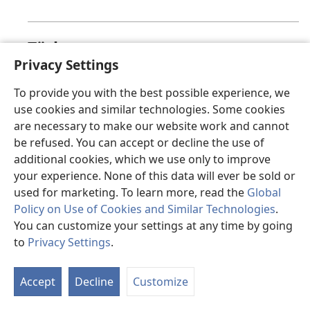
Türkçe
Privacy Settings
Üzgünüz, bu sayfa şu anda görüntülenemiyor.
To provide you with the best possible experience, we
use cookies and similar technologies. Some cookies
are necessary to make our website work and cannot
valencià
be refused. You can accept or decline the use of
additional cookies, which we use only to improve
Ho sentim, en este moment la pàgina que busques
your experience. None of this data will ever be sold or
no està disponible.
used for marketing. To learn more, read the
Global
Policy on Use of Cookies and Similar Technologies
.
You can customize your settings at any time by going
to
Privacy Settings
.
Việt
Accept
Decline
Customize
Hiện trang mà bạn yêu cầu không thể hiển thị.