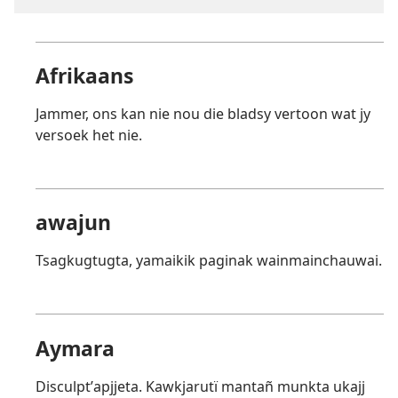
Afrikaans
Jammer, ons kan nie nou die bladsy vertoon wat jy
versoek het nie.
awajun
Tsagkugtugta, yamaikik paginak wainmainchauwai.
Aymara
Disculptʼapjjeta. Kawkjarutï mantañ munkta ukajj