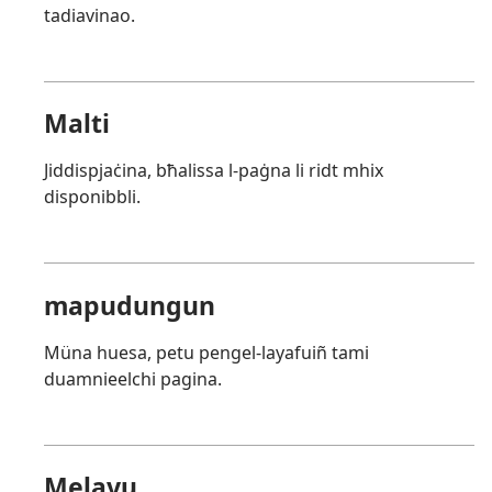
tadiavinao.
Malti
Jiddispjaċina, bħalissa l-paġna li ridt mhix
disponibbli.
mapudungun
Müna huesa, petu pengel-layafuiñ tami
duamnieelchi pagina.
Melayu