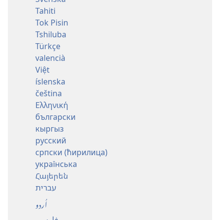
Tahiti
Tok Pisin
Tshiluba
Türkçe
valencià
Việt
íslenska
čeština
Ελληνική
български
кыргыз
русский
српски (ћирилица)
українська
Հայերեն
עברית
اُردو
فارسی