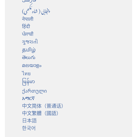
پنجابی (شاہ مُکھی)
नेपाली
हिंदी
ਪੰਜਾਬੀ
ગુજરાતી
தமிழ்
తెలుగు
മലയാളം
ไทย
မြန်မာ
ქართული
አማርኛ
中文简体（普通话）
中文繁體（國語）
日本語
한국어