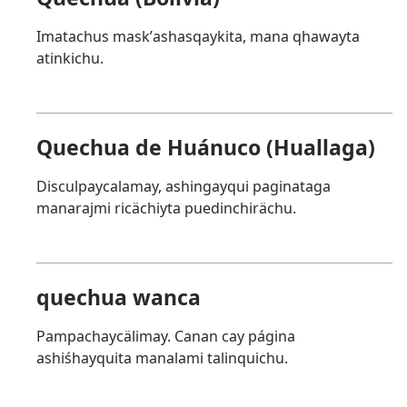
Imatachus maskʼashasqaykita, mana qhawayta
atinkichu.
Quechua de Huánuco (Huallaga)
Disculpaycalamay, ashingayqui paginataga
manarajmi ricächiyta puedinchirächu.
quechua wanca
Pampachaycälimay. Canan cay página
ashiśhayquita manalami talinquichu.