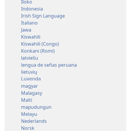
Iloko
Indonesia
Irish Sign Language
Italiano
Jawa
Kiswahili
Kiswahili (Congo)
Konkani (Romi)
latviešu
lengua de señas peruana
lietuvių
Luvenda
magyar
Malagasy
Malti
mapudungun
Melayu
Nederlands
Norsk