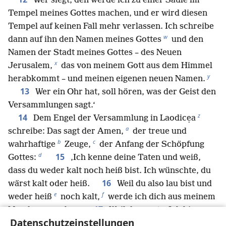
Wer siegt, den werde ich zu einer Säule im
Tempel meines Gottes machen, und er wird diesen
Tempel auf keinen Fall mehr verlassen. Ich schreibe
w
dann auf ihn den Namen meines Gottes
und den
Namen der Stadt meines Gottes – des Neuen
x
Jerusalem,
das von meinem Gott aus dem Himmel
y
herabkommt – und meinen eigenen neuen Namen.
13
Wer ein Ohr hat, soll hören, was der Geist den
Versammlungen sagt.‘
z
14
Dem Engel der Versammlung in Laodicẹa
a
schreibe: Das sagt der Amen,
der treue und
b
c
wahrhaftige
Zeuge,
der Anfang der Schöpfung
d
15
Gottes:
‚Ich kenne deine Taten und weiß,
dass du weder kalt noch heiß bist. Ich wünschte, du
16
wärst kalt oder heiß.
Weil du also lau bist und
e
f
weder heiß
noch kalt,
werde ich dich aus meinem
17
Mund ausspucken.
Weil du sagst: „Ich bin
Datenschutzeinstellungen
g
reich,
habe Reichtum erworben und brauche gar