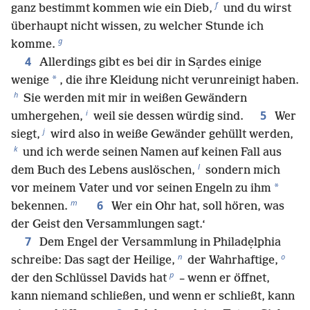
f
ganz bestimmt kommen wie ein Dieb,
und du wirst
überhaupt nicht wissen, zu welcher Stunde ich
g
komme.
4
Allerdings gibt es bei dir in Sạrdes einige
*
wenige
, die ihre Kleidung nicht verunreinigt haben.
h
Sie werden mit mir in weißen Gewändern
i
5
umhergehen,
weil sie dessen würdig sind.
Wer
j
siegt,
wird also in weiße Gewänder gehüllt werden,
k
und ich werde seinen Namen auf keinen Fall aus
l
dem Buch des Lebens auslöschen,
sondern mich
*
vor meinem Vater und vor seinen Engeln zu ihm
m
6
bekennen.
Wer ein Ohr hat, soll hören, was
der Geist den Versammlungen sagt.‘
7
Dem Engel der Versammlung in Philadẹlphia
n
o
schreibe: Das sagt der Heilige,
der Wahrhaftige,
p
der den Schlüssel Davids hat
– wenn er öffnet,
kann niemand schließen, und wenn er schließt, kann