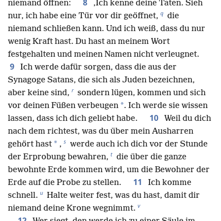
8
niemand öffnen:
‚Ich kenne deine Taten. Sieh
q
nur, ich habe eine Tür vor dir geöffnet,
die
niemand schließen kann. Und ich weiß, dass du nur
wenig Kraft hast. Du hast an meinem Wort
festgehalten und meinen Namen nicht verleugnet.
9
Ich werde dafür sorgen, dass die aus der
Synagoge Satans, die sich als Juden bezeichnen,
r
aber keine sind,
sondern lügen, kommen und sich
*
vor deinen Füßen verbeugen
. Ich werde sie wissen
10
lassen, dass ich dich geliebt habe.
Weil du dich
nach dem richtest, was du über mein Ausharren
s
*
gehört hast
,
werde auch ich dich vor der Stunde
t
der Erprobung bewahren,
die über die ganze
bewohnte Erde kommen wird, um die Bewohner der
11
Erde auf die Probe zu stellen.
Ich komme
u
schnell.
Halte weiter fest, was du hast, damit dir
v
niemand deine Krone wegnimmt.
12