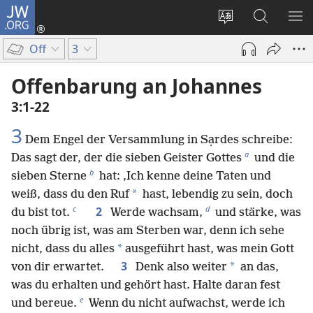
JW.ORG
Anmelden
(öffnet
Websitesprache
Suche
ME
neues
ändern
EI
Off
3
Fenster)
Offenbarung an Johannes
3:1-22
3
Dem Engel der Versammlung in Sạrdes schreibe:
a
Das sagt der, der die sieben Geister Gottes
und die
b
sieben Sterne
hat: ‚Ich kenne deine Taten und
*
weiß, dass du den Ruf
hast, lebendig zu sein, doch
c
d
2
du bist tot.
Werde wachsam,
und stärke, was
noch übrig ist, was am Sterben war, denn ich sehe
*
nicht, dass du alles
ausgeführt hast, was mein Gott
3
*
von dir erwartet.
Denk also weiter
an das,
was du erhalten und gehört hast. Halte daran fest
e
und bereue.
Wenn du nicht aufwachst, werde ich