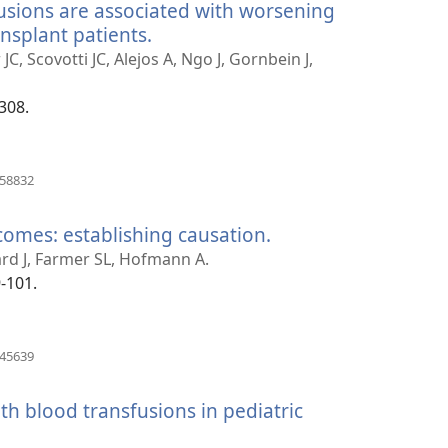
fusions are associated with worsening
nsplant patients.
(åbner
nyt
 Scovotti JC, Alejos A, Ngo J, Gornbein J,
vindue)
308.
(åbner
558832
nyt
vindue)
omes: establishing causation.
(åbner
nyt
ard J, Farmer SL, Hofmann A.
vindue)
-101.
(åbner
345639
nyt
vindue)
th blood transfusions in pediatric
r