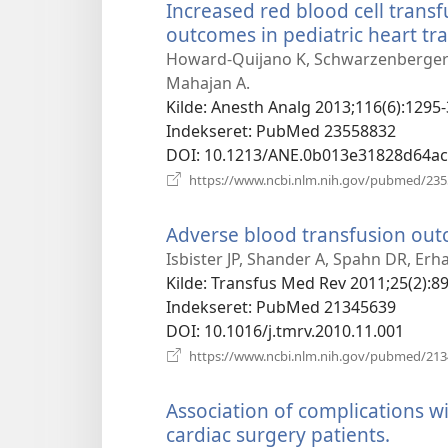
Increased red blood cell trans
outcomes in pediatric heart tra
Howard-Quijano K, Schwarzenberger JC,
Mahajan A.
Kilde
‎: Anesth Analg 2013;116(6):1295-
Indekseret
‎: PubMed 23558832
DOI
‎: 10.1213/ANE.0b013e31828d64ac
https://www.ncbi.nlm.nih.gov/pubmed/23
Adverse blood transfusion outc
Isbister JP, Shander A, Spahn DR, Erh
Kilde
‎: Transfus Med Rev 2011;25(2):89
Indekseret
‎: PubMed 21345639
DOI
‎: 10.1016/j.tmrv.2010.11.001
https://www.ncbi.nlm.nih.gov/pubmed/21
Association of complications wi
cardiac surgery patients.
(åbne