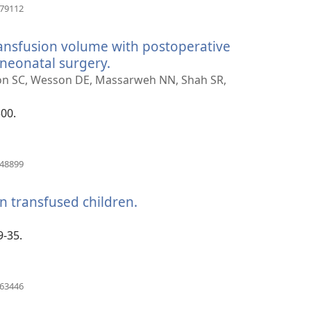
(åbner
679112
nyt
vindue)
transfusion volume with postoperative
 neonatal surgery.
(åbner
nyt
llon SC, Wesson DE, Massarweh NN, Shah SR,
vindue)
500.
(åbner
148899
nyt
vindue)
n transfused children.
(åbner
nyt
vindue)
9-35.
(åbner
563446
nyt
vindue)