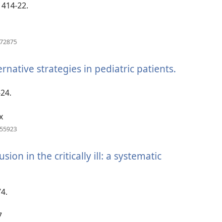
vindue)
1414-22.
(åbner
572875
nyt
vindue)
rnative strategies in pediatric patients.
(åbner
nyt
vindue)
-24.
x
(åbner
155923
nyt
vindue)
sion in the critically ill: a systematic
74.
7