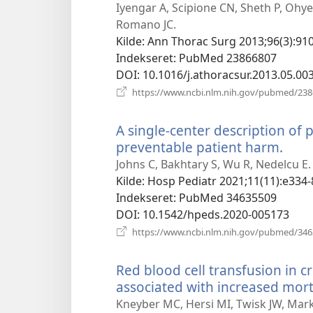
nyt
Iyengar A, Scipione CN, Sheth P, Ohye
vindu
Romano JC.
Kilde
‎: Ann Thorac Surg 2013;96(3):910
Indekseret
‎: PubMed 23866807
DOI
‎: 10.1016/j.athoracsur.2013.05.00
https://www.ncbi.nlm.nih.gov/pubmed/23
A single-center description of 
preventable patient harm.
(åbn
nyt
Johns C, Bakhtary S, Wu R, Nedelcu E.
vind
Kilde
‎: Hosp Pediatr 2021;11(11):e334-
Indekseret
‎: PubMed 34635509
DOI
‎: 10.1542/hpeds.2020-005173
https://www.ncbi.nlm.nih.gov/pubmed/34
Red blood cell transfusion in cri
associated with increased morta
Kneyber MC, Hersi MI, Twisk JW, Mark