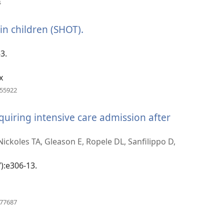
s
nyt
vindue)
in children (SHOT).
(åbner
nyt
vindue)
3.
x
(åbner
155922
nyt
vindue)
quiring intensive care admission after
ckoles TA, Gleason E, Ropele DL, Sanfilippo D,
7):e306-13.
(åbner
977687
nyt
vindue)