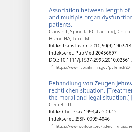
Association between length of 
and multiple organ dysfunction
patients.
(åbner
nyt
Gauvin F, Spinella PC, Lacroix J, Chok
vindue)
Hume HA, Tucci M.
Kilde
‎: Transfusion 2010;50(9):1902-13
Indekseret
‎: PubMed 20456697
DOI
‎: 10.1111/j.1537-2995.2010.02661.
https://www.ncbi.nlm.nih.gov/pubmed/20
Behandlung von Zeugen Jehova
rechtlichen situation. [Treatme
the moral and legal situation.
Geibel GD.
Kilde
‎: Chir Prax 1993;47:209-12.
Indekseret
‎: ISSN 0009-4846
https://www.worldcat.org/title/chirurgische-