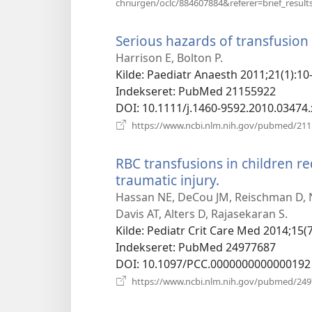
chriurgen/oclc/884607884&referer=brief_result
Serious hazards of transfusion 
Harrison E, Bolton P.
Kilde
‎: Paediatr Anaesth 2011;21(1):10-
Indekseret
‎: PubMed 21155922
DOI
‎: 10.1111/j.1460-9592.2010.03474.
https://www.ncbi.nlm.nih.gov/pubmed/21
RBC transfusions in children re
traumatic injury.
(åbner
nyt
Hassan NE, DeCou JM, Reischman D, Ni
vindue)
Davis AT, Alters D, Rajasekaran S.
Kilde
‎: Pediatr Crit Care Med 2014;15(
Indekseret
‎: PubMed 24977687
DOI
‎: 10.1097/PCC.0000000000000192
https://www.ncbi.nlm.nih.gov/pubmed/24