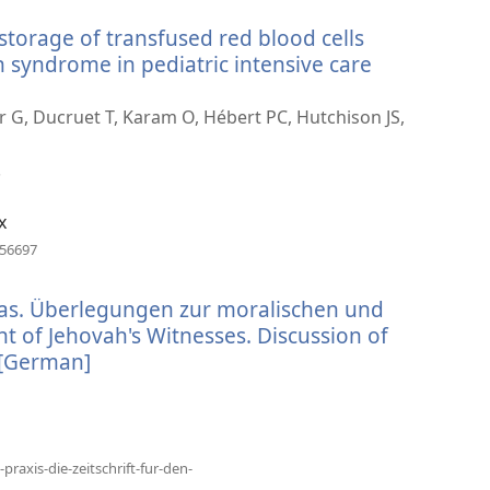
vindue)
storage of transfused red blood cells
 syndrome in pediatric intensive care
er G, Ducruet T, Karam O, Hébert PC, Hutchison JS,
.
x
(åbner
456697
nyt
vindue)
s. Überlegungen zur moralischen und
nt of Jehovah's Witnesses. Discussion of
] [German]
(åbner
nyt
vindue)
praxis-die-zeitschrift-fur-den-
(åbner