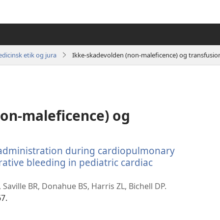
dicinsk etik og jura
Ikke-skadevolden (non-maleficence) og transfusions
on-maleficence) og
 administration during cardiopulmonary
ative bleeding in pediatric cardiac
 Saville BR, Donahue BS, Harris ZL, Bichell DP.
67.