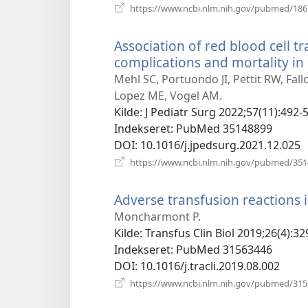
https://www.ncbi.nlm.nih.gov/pubmed/18
Association of red blood cell 
complications and mortality in
Mehl SC, Portuondo JI, Pettit RW, Fa
Lopez ME, Vogel AM.
Kilde
‎: J Pediatr Surg 2022;57(11):492-
Indekseret
‎: PubMed 35148899
DOI
‎: 10.1016/j.jpedsurg.2021.12.025
https://www.ncbi.nlm.nih.gov/pubmed/35
Adverse transfusion reactions i
Moncharmont P.
Kilde
‎: Transfus Clin Biol 2019;26(4):32
Indekseret
‎: PubMed 31563446
DOI
‎: 10.1016/j.tracli.2019.08.002
https://www.ncbi.nlm.nih.gov/pubmed/31