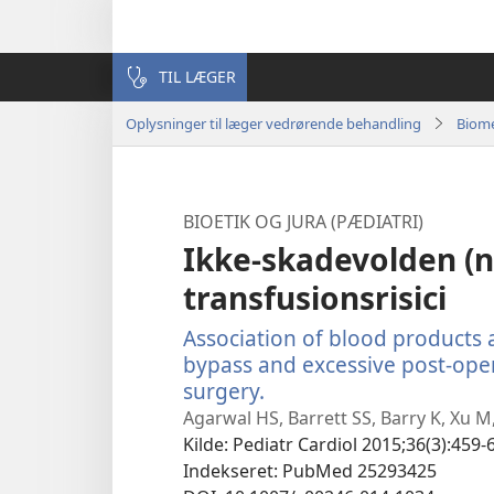
TIL LÆGER
Oplysninger til læger vedrørende behandling
Biome
BIOETIK OG JURA (PÆDIATRI)
Ikke-skadevolden (n
transfusionsrisici
Association of blood products
bypass and excessive post-oper
surgery.
(åbner
nyt
Agarwal HS, Barrett SS, Barry K, Xu M,
vindue)
Kilde
‎: Pediatr Cardiol 2015;36(3):459-
Indekseret
‎: PubMed 25293425