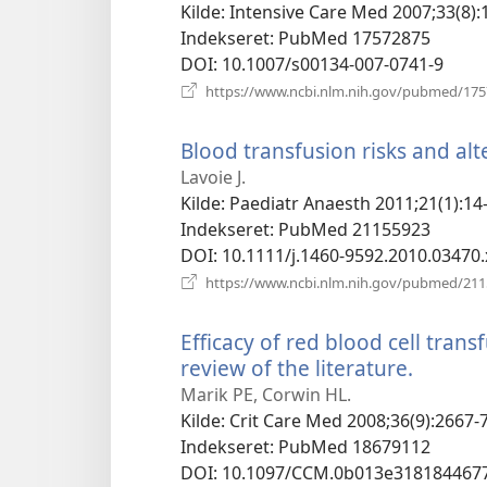
Kilde
‎: Intensive Care Med 2007;33(8):
Indekseret
‎: PubMed 17572875
DOI
‎: 10.1007/s00134-007-0741-9
https://www.ncbi.nlm.nih.gov/pubmed/17
Blood transfusion risks and alte
Lavoie J.
Kilde
‎: Paediatr Anaesth 2011;21(1):14
Indekseret
‎: PubMed 21155923
DOI
‎: 10.1111/j.1460-9592.2010.03470.
https://www.ncbi.nlm.nih.gov/pubmed/21
Efficacy of red blood cell transfu
review of the literature.
(åbner
nyt
Marik PE, Corwin HL.
vindue)
Kilde
‎: Crit Care Med 2008;36(9):2667-
Indekseret
‎: PubMed 18679112
DOI
‎: 10.1097/CCM.0b013e318184467