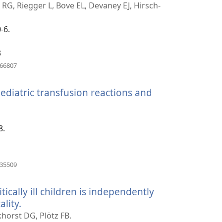
 RG, Riegger L, Bove EL, Devaney EJ, Hirsch-
e)
-6.
3
(åbner
866807
nyt
vindue)
pediatric transfusion reactions and
er
ue)
8.
(åbner
635509
nyt
vindue)
tically ill children is independently
lity.
(åbner
nyt
horst DG, Plötz FB.