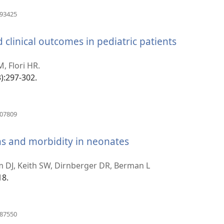
(åbner
293425
nyt
vindue)
clinical outcomes in pediatric patients
, Flori HR.
3):297-302.
(åbner
307809
nyt
vindue)
ns and morbidity in neonates
m DJ, Keith SW, Dirnberger DR, Berman L
18.
(åbner
087550
nyt