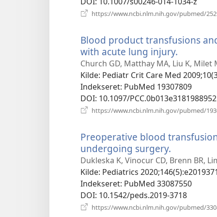
DOI
‎: 10.1007/s00246-014-1034-z
https://www.ncbi.nlm.nih.gov/pubmed/25
Blood product transfusions and 
with acute lung injury.
(åbner
nyt
Church GD, Matthay MA, Liu K, Milet M
vindue)
Kilde
‎: Pediatr Crit Care Med 2009;10(
Indekseret
‎: PubMed 19307809
DOI
‎: 10.1097/PCC.0b013e3181988952
https://www.ncbi.nlm.nih.gov/pubmed/19
Preoperative blood transfusio
undergoing surgery.
(åbner
nyt
Dukleska K, Vinocur CD, Brenn BR, Li
vindue)
Kilde
‎: Pediatrics 2020;146(5):e201937
Indekseret
‎: PubMed 33087550
DOI
‎: 10.1542/peds.2019-3718
https://www.ncbi.nlm.nih.gov/pubmed/33