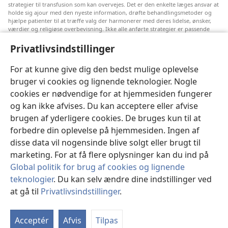
strategier til transfusion som kan overvejes. Det er den enkelte læges ansvar at
holde sig ajour med den nyeste information, drøfte behandlingsmetoder og
hjælpe patienter til at træffe valg der harmonerer med deres lidelse, ønsker,
værdier og religiøse overbevisning. Ikke alle anførte strategier er passende
eller acceptable for alle patienter.
Privatlivsindstillinger
Til patienter: Søg altid råd hos din egen læge eller den behandlingsansvarlige
læge vedrørende medicinske lidelser og behandling. Henvend dig til en læge
hvis du har mistanke om at du er syg.
For at kunne give dig den bedst mulige oplevelse
bruger vi cookies og lignende teknologier. Nogle
Denne hjemmeside reguleres efter dens anvendelsesvilkår.
cookies er nødvendige for at hjemmesiden fungerer
og kan ikke afvises. Du kan acceptere eller afvise
brugen af yderligere cookies. De bruges kun til at
forbedre din oplevelse på hjemmesiden. Ingen af
Indstillinger for udseende
disse data vil nogensinde blive solgt eller brugt til
marketing. For at få flere oplysninger kan du ind på
Global politik for brug af cookies og lignende
teknologier
. Du kan selv ændre dine indstillinger ved
Copyright
© 2026 Watch Tower Bible and Tract Society of Pennsylvania.
ANVENDELSESVILKÅR
|
PRIVATLIVSPOLITIK
|
at gå til
Privatlivsindstillinger
.
PRIVATLIVSINDSTILLINGER
Acceptér
Afvis
Tilpas