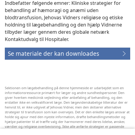
Indbefatter følgende emner: Kliniske strategier for
behandling af hæmoragi og anæmi uden
blodtransfusion, Jehovas Vidners religiøse og etiske
holdning til lægebehandling og den hjælp Vidnerne
tilbyder læger gennem deres globale netværk
Kontaktudvalg til Hospitaler.
Se materiale der kan downloades
Sektionen om lægebehandling på denne hjemmeside er udarbejdet som en
informationsressource primært for læger og andre sundhedspersoner. Den
giver hverken medicinsk vejledning eller anbefaling af behandling, og den
erstatter ikke en velkvalificeret læge. Den lægevidenskabelige litteratur der er
henvist til, er ikke udgivet af Jehovas Vidner, men den skitserer alternative
strategier til transfusion som kan overvejes. Det er den enkelte læges ansvar at
holde sig ajour med den nyeste information, drøfte behandlingsmetoder og
hjælpe patienter til at træffe valg der harmonerer med deres lidelse, ønsker,
værdier og religiøse overbevisning. Ikke alle anførte strategier er passende
eller acceptable for alle patienter.