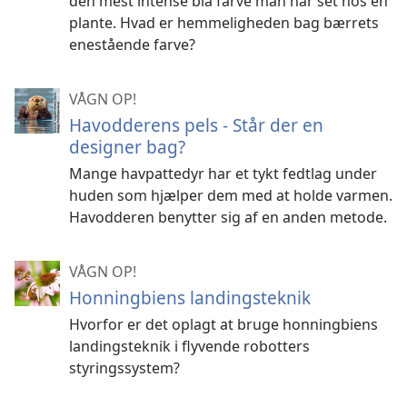
den mest intense blå farve man har set hos en
plante. Hvad er hemmeligheden bag bærrets
enestående farve?
VÅGN OP!
Havodderens pels - Står der en
designer bag?
Mange havpattedyr har et tykt fedtlag under
huden som hjælper dem med at holde varmen.
Havodderen benytter sig af en anden metode.
VÅGN OP!
Honningbiens landingsteknik
Hvorfor er det oplagt at bruge honningbiens
landingsteknik i flyvende robotters
styringssystem?