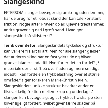
Slangeskind
EFTERSOM slanger bevæger sig omkring uden lemmer,
har de brug for et robust skind der kan tåle konstant
friktion. Nogle arter kravler op ad ujævne træstammer,
andre graver sig ned i groft sand. Hvad gør
slangeskind så slidstærkt?
Tænk over dette:
Slangeskindets tykkelse og struktur
kan variere fra art til art. Men for alle slanger gælder
det at deres skind har en fast yderside og bliver
gradvis blødere indadtil. Hvorfor er det en fordel? „Et
materiale der er stift på overfladen og mere smidigt
indadtil, kan fordele en trykbelastning over et større
område,“ siger forskeren Marie-Christin Klein.
Slangeskindets unikke struktur bevirker at der er
tilstrækkelig friktion mellem krop og underlag så
slangen kan bevæge sig, og at trykket fra skarpe sten
bliver ligeligt fordelt, hvilket giver færre skader på