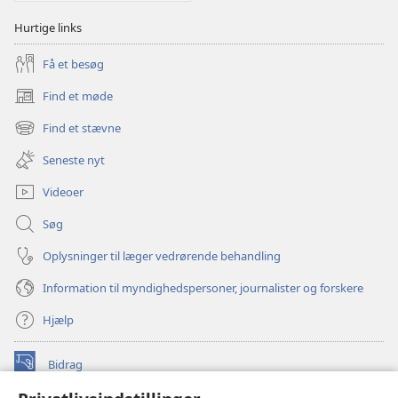
Hurtige links
Få et besøg
Find et møde
(åbner
nyt
Find et stævne
(åbner
vindue)
nyt
Seneste nyt
vindue)
Videoer
Søg
Oplysninger til læger vedrørende behandling
Information til myndighedspersoner, journalister og forskere
Hjælp
Bidrag
(åbner
nyt