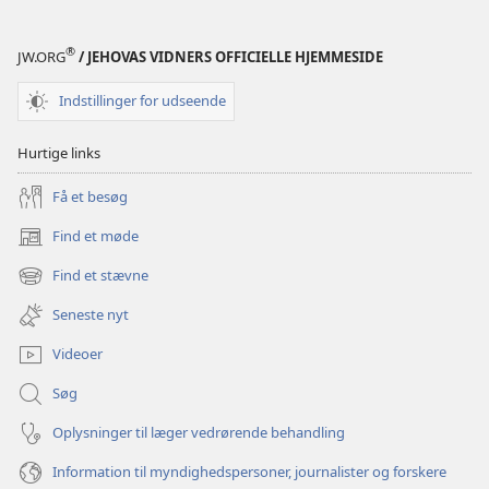
skabelsesberetnin
skabelsesber
®
JW.ORG
/ JEHOVAS VIDNERS OFFICIELLE HJEMMESIDE
Indstillinger for udseende
Hurtige links
Få et besøg
Find et møde
(åbner
nyt
Find et stævne
(åbner
vindue)
nyt
Seneste nyt
vindue)
Videoer
Søg
Oplysninger til læger vedrørende behandling
Information til myndighedspersoner, journalister og forskere