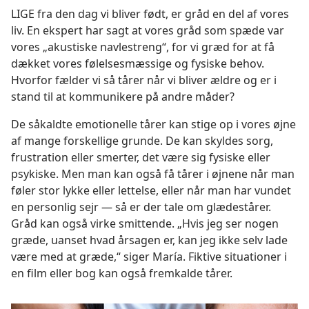
LIGE fra den dag vi bliver født, er gråd en del af vores
liv. En ekspert har sagt at vores gråd som spæde var
vores „akustiske navlestreng“, for vi græd for at få
dækket vores følelsesmæssige og fysiske behov.
Hvorfor fælder vi så tårer når vi bliver ældre og er i
stand til at kommunikere på andre måder?
De såkaldte emotionelle tårer kan stige op i vores øjne
af mange forskellige grunde. De kan skyldes sorg,
frustration eller smerter, det være sig fysiske eller
psykiske. Men man kan også få tårer i øjnene når man
føler stor lykke eller lettelse, eller når man har vundet
en personlig sejr — så er der tale om glædestårer.
Gråd kan også virke smittende. „Hvis jeg ser nogen
græde, uanset hvad årsagen er, kan jeg ikke selv lade
være med at græde,“ siger María. Fiktive situationer i
en film eller bog kan også fremkalde tårer.