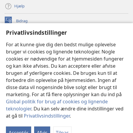
Hjælp
Bidrag
(åbner
nyt
Privatlivsindstillinger
vindue)
Watchtower ONLINE LIBRARY™
(åbner
For at kunne give dig den bedst mulige oplevelse
nyt
®
JW Hub
bruger vi cookies og lignende teknologier. Nogle
vindue)
(åbner
cookies er nødvendige for at hjemmesiden fungerer
nyt
®
JW Library
vindue)
og kan ikke afvises. Du kan acceptere eller afvise
brugen af yderligere cookies. De bruges kun til at
Watchtower Library
forbedre din oplevelse på hjemmesiden. Ingen af
disse data vil nogensinde blive solgt eller brugt til
marketing. For at få flere oplysninger kan du ind på
Global politik for brug af cookies og lignende
Copyright
© 2026 Watch Tower Bible and Tract Society of Pennsylvania.
teknologier
. Du kan selv ændre dine indstillinger ved
ANVENDELSESVILKÅR
|
PRIVATLIVSPOLITIK
|
at gå til
Privatlivsindstillinger
.
Vi
PRIVATLIVSINDSTILLINGER
in
Acceptér
Afvis
Tilpas