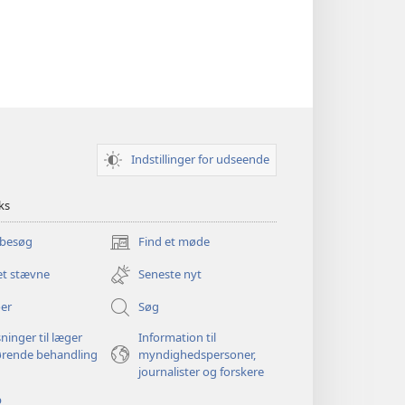
Indstillinger for udseende
ks
 besøg
Find et møde
(åbner
nyt
et stævne
Seneste nyt
vindue)
er
Søg
ninger til læger
Information til
ørende behandling
myndighedspersoner,
journalister og forskere
p