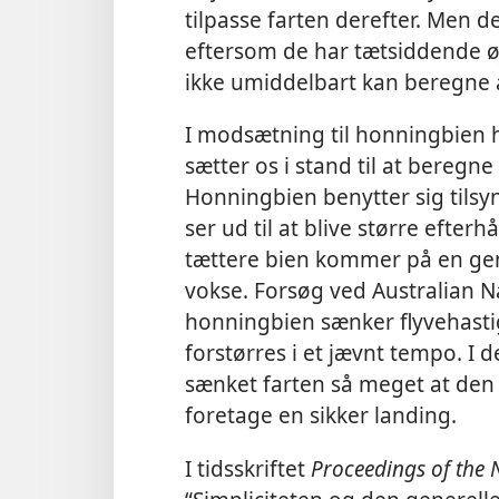
tilpasse farten derefter. Men det
eftersom de har tætsiddende øj
ikke umiddelbart kan beregne 
I modsætning til honningbien 
sætter os i stand til at beregne
Honningbien benytter sig tils
ser ud til at blive større eft
tættere bien kommer på en gens
vokse. Forsøg ved Australian Na
honningbien sænker flyvehasti
forstørres i et jævnt tempo. I d
sænket farten så meget at den n
foretage en sikker landing.
I tidsskriftet
Proceedings of the 