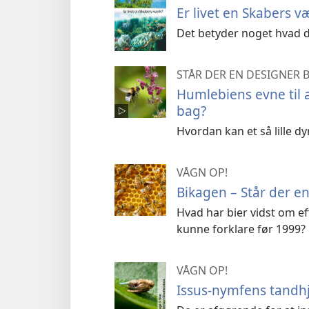
Er livet en Skabers v
Det betyder noget hvad du
STÅR DER EN DESIGNER 
Humlebiens evne til a
bag?
Hvordan kan et så lille dy
VÅGN OP!
Bikagen – Står der e
Hvad har bier vidst om e
kunne forklare før 1999?
VÅGN OP!
Issus-nymfens tandhj