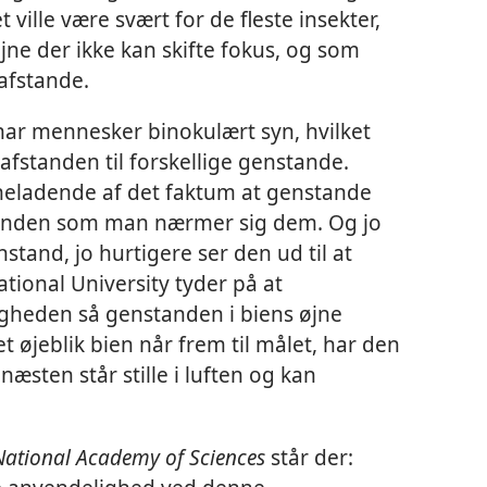
 ville være svært for de fleste insekter,
ne der ikke kan skifte fokus, og som
afstande.
har mennesker binokulært syn, hvilket
 afstanden til forskellige genstande.
yneladende af det faktum at genstande
erhånden som man nærmer sig dem. Og jo
tand, jo hurtigere ser den ud til at
tional University tyder på at
gheden så genstanden i biens øjne
et øjeblik bien når frem til målet, har den
æsten står stille i luften og kan
National Academy of Sciences
står der: