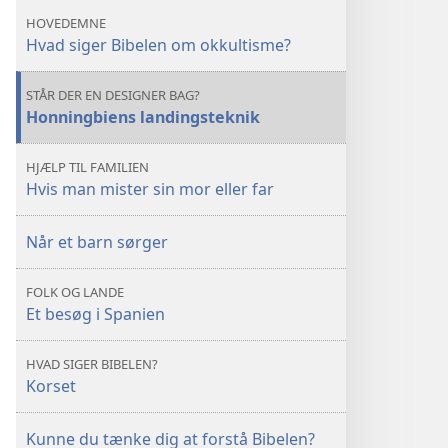
sig
sig
HOVEDEMNE
bag
bag
Hvad siger Bibelen om okkultisme?
det
det
overnaturlige?
overnaturlige?
STÅR DER EN DESIGNER BAG?
Honningbiens landingsteknik
HJÆLP TIL FAMILIEN
Hvis man mister sin mor eller far
Når et barn sørger
FOLK OG LANDE
Et besøg i Spanien
HVAD SIGER BIBELEN?
Korset
Kunne du tænke dig at forstå Bibelen?