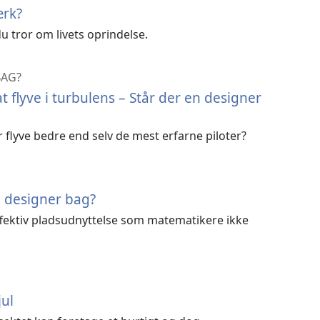
ærk?
 tror om livets oprindelse.
BAG?
t flyve i turbulens – Står der en designer
r flyve bedre end selv de mest erfarne piloter?
n designer bag?
ffektiv pladsudnyttelse som matematikere ikke
ul