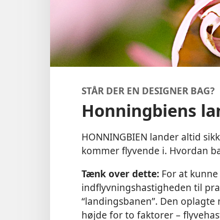
STÅR DER EN DESIGNER BAG?
Honningbiens la
HONNINGBIEN lander altid sikk
kommer flyvende i. Hvordan bæ
Tænk over dette:
For at kunne
indflyvningshastigheden til pr
“landingsbanen”. Den oplagte m
højde for to faktorer – flyveha