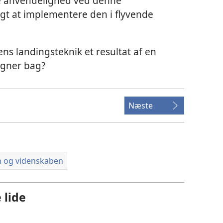
le anvendelighed ved denne
lagt at implementere den i flyvende
ns landingsteknik et resultat af en
signer bag?
Næste
n og videnskaben
 lide