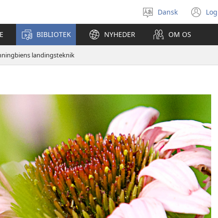
Dansk
Log
Vælg
(å
sprog
ny
E
BIBLIOTEK
NYHEDER
OM OS
vi
ningbiens landingsteknik