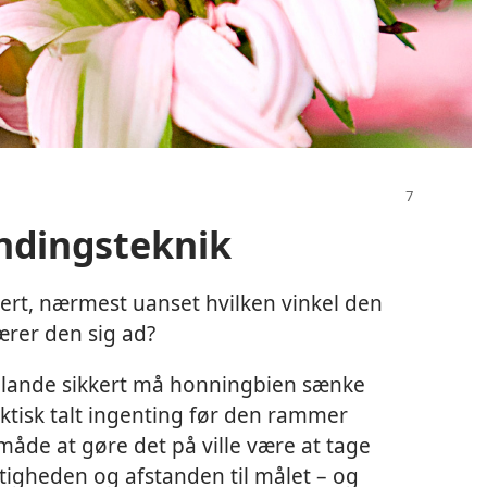
ndingsteknik
ert, nærmest uanset hvilken vinkel den
rer den sig ad?
 lande sikkert må honningbien sænke
aktisk talt ingenting før den rammer
åde at gøre det på ville være at tage
stigheden og afstanden til målet – og