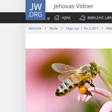
JW.ORG
Jehovas Vidner
HJEM
BIBELENS LÆR
Bibliotek
Blade
Vågn op! | Nr. 2 2017
Hon