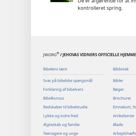
De er afgørende for at in
kontrolleret spring.
®
JW.ORG
/ JEHOVAS VIDNERS OFFICIELLE HJEMM
Bibelens lære
Bibliotek
Svar på bibelske spørgsmål
Bibler
Forklaring af bibelvers
Bøger
Bibelkursus
Brochurer
Redskaber til bibelstudie
Emnekort, fo
Lykke og indre fred
Artikelserier
Ægteskab og familie
Blade
Teenagere og unge
Arbejdshæft