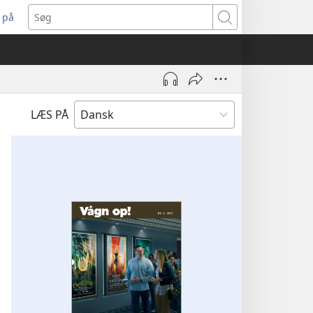
 på
bner
Søg
t
ndue)
LÆS PÅ