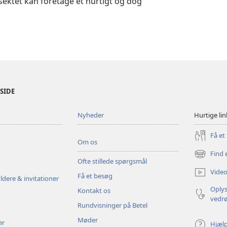
sektet kan foretage et hurtigt og dog
ESIDE
Nyheder
Hurtige lin
Få et
Om os
Find 
(åbner
Ofte stillede spørgsmål
nyt
Video
Få et besøg
vindue)
ldere & invitationer
Oplys
Kontakt os
vedr
Rundvisninger på Betel
Møder
er
Hjæl