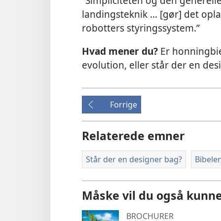
“Simpliciteten og den generel
landingsteknik ... [gør] det op
robotters styringssystem.”
Hvad mener du?
Er honningbie
evolution, eller står der en de
Forrige
Relaterede emner
Står der en designer bag?
Bibele
Måske vil du også kunne
BROCHURER