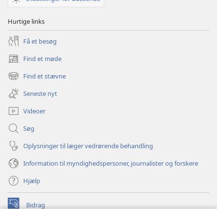
Hurtige links
Få et besøg
Find et møde
(åbner
nyt
Find et stævne
(åbner
vindue)
nyt
Seneste nyt
vindue)
Videoer
Søg
Oplysninger til læger vedrørende behandling
Information til myndighedspersoner, journalister og forskere
Hjælp
Bidrag
(åbner