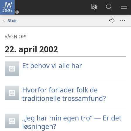
JW.ORG
Log
på
Vælg
Søg
VIS
(åbner
sprog
på
ME
Blade
nyt
JW.ORG
vindue)
VÅGN OP!
22. april 2002
Et behov vi alle har
Hvorfor forlader folk de
traditionelle trossamfund?
„Jeg har min egen tro“ — Er det
løsningen?