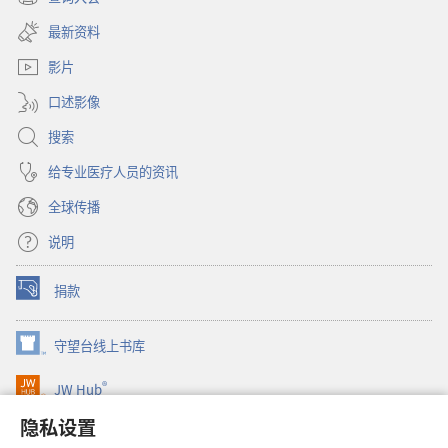
家
（打
新
开
窗
最新资料
新
口）
窗
影片
口）
口述影像
搜索
给专业医疗人员的资讯
全球传播
说明
捐款
（打
开
新
守望台线上书库
（打
窗
开
口）
®
JW Hub
新
（打
窗
开
隐私设置
口）
JW Library®
新