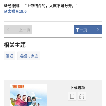
圣经
原则
：“
上帝
结合
的
，
人
就
不可
分开
。”——
马太福音
19:6
上一页
下一页
相关主题
婚姻
婚姻与家庭
下载选项
出
音
版
频