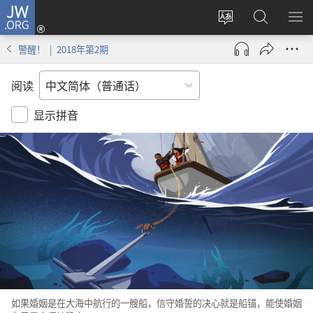
JW.ORG
登
录
更
搜
显
（打
改
索
示
警醒！ | 2018年第2期
开
网
JW.ORG
菜
新
站
单
阅读
窗
语
口）
言
显示拼音
如果
婚姻
是
在
大海
中
航行
的
一
艘
船
，
信守
婚誓
的
决心
就是
船锚
，
能
使
婚姻