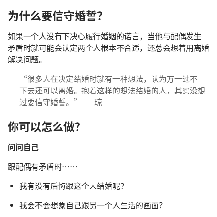
为什么
要
信守
婚誓
？
如果
一
个
人
没有
下
决心
履行
婚姻
的
诺言
，
当
他
与
配偶
发生
矛盾
时
就
可能
会
认定
两
个
人
根本
不
合适
，
还
总
会
想
着
用
离婚
解决
问题
。
“
很
多
人
在
决定
结婚
时
就
有
一
种
想法
，
认为
万一
过
不
下去
还
可以
离婚
。
抱
着
这样
的
想法
结婚
的
人
，
其实
没
想
过
要
信守
婚誓
。”——
琼
你
可以
怎么
做
？
问问
自己
跟
配偶
有
矛盾
时
……
我
有
没
有
后悔
跟
这个
人
结婚
呢
？
我
会
不
会
想象
自己
跟
另
一
个
人
生活
的
画面
？