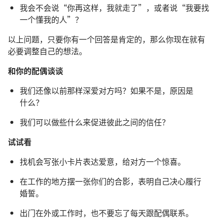
我
会
不
会
说
“
你
再
这样
，
我
就
走
了
”，
或者
说
“
我
要
找
一
个
懂
我
的
人
”？
以上
问题
，
只要
你
有
一
个
回答
是
肯定
的
，
那么
你
现在
就
有
必要
调整
自己
的
想法
。
和
你
的
配偶
谈谈
我们
还
像
以前
那样
深爱
对方
吗
？
如果
不
是
，
原因
是
什么
？
我们
可以
做
些
什么
来
促进
彼此
之
间
的
信任
？
试试
看
找
机会
写
张
小
卡片
表达
爱意
，
给
对方
一
个
惊喜
。
在
工作
的
地方
摆
一
张
你们
的
合影
，
表明
自己
决心
履行
婚誓
。
出门
在
外
或
工作
时
，
也
不要
忘
了
每
天
跟
配偶
联系
。