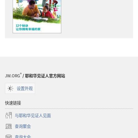
物
下
下
载
载
选
选
项
项
警
警
醒！
醒！
12
12
个
个
秘
秘
诀
®
JW.ORG
/ 耶和华见证人官方网站
诀
让
让
你
设置外观
你
拥
拥
有
快速链接
有
幸
与耶和华见证人见面
幸
福
福
的
查询聚会
（打
的
家
开
查询大会