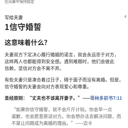
在
风暴
中
保持
稳定
写
给
夫
妻
1
信守
婚誓
这
意味着
什么
？
夫妻
双方
下
定
决心
履行
婚姻
的
诺言
，
就
会
永远
忠于
对方
，
这样
两
人
也
都
能
得到
安全感
。
遇
到
难题
时
，
他们
会
彼此
信赖
，
坚信
对方
会
不离不弃
。
有些
夫妻
只是
凑合
着
过
日子
，
碍于
面子
而
没有
离婚
。
但是
，
信守
婚誓
的
夫妻
会
向
对方
表现
爱心
和
尊重
。
圣经
原则
：“
丈夫
也
不
该
离开
妻子
。”——
哥林多前书
7:11
“
如果
你
信守
婚誓
，
就
不
会
斤斤计较
。
你
会
早
一点
道歉
，
也
会
愿意
原谅
对方
。
你
会
想
办法
去
解决
问题
，
而
不
是
让
问题
成为
离婚
的
理由
。”——
迈卡