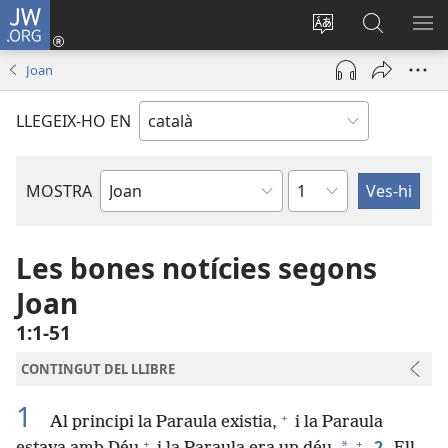
JW.ORG
Inicia
sessió
Canvia
Cerca
MO
(obre
d’idioma
jw.org
EL
Joan
una
ME
finestra
LLEGEIX-HO EN
nova)
Capítol
MOSTRA
Llibre
bíblic
Les bones notícies segons
Joan
1:1-51
CONTINGUT DEL LLIBRE
1
+
Al principi la Paraula existia,
i la Paraula
+
+
2