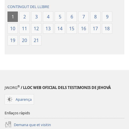
Nou
Món
CONTINGUT DEL LLIBRE
Món
1
2
3
4
5
6
7
8
9
10
11
12
13
14
15
16
17
18
19
20
21
®
JW.ORG
/ LLOC WEB OFICIAL DELS TESTIMONIS DE JEHOVÀ
Aparença
Enllaços ràpids
Demana que et visitin