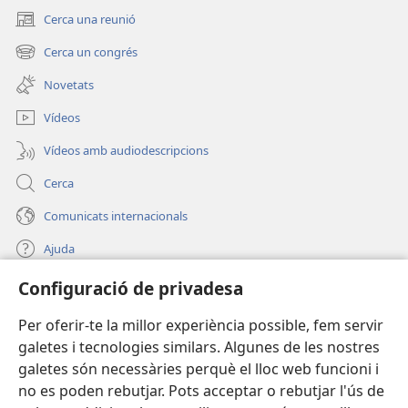
Cerca una reunió
(obre
una
Cerca un congrés
(obre
finestra
una
nova)
Novetats
finestra
nova)
Vídeos
Vídeos amb audiodescripcions
Cerca
Comunicats internacionals
Ajuda
Configuració de privadesa
Donacions
(obre
una
Per oferir-te la millor experiència possible, fem servir
finestra
BIBLIOTECA EN LÍNIA Watchtower™
galetes i tecnologies similars. Algunes de les nostres
(obre
nova)
galetes són necessàries perquè el lloc web funcioni i
una
®
JW Hub
finestra
no es poden rebutjar. Pots acceptar o rebutjar l'ús de
(obre
nova)