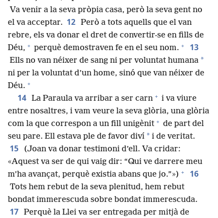
Va venir a la seva pròpia casa, però la seva gent no
12
el va acceptar.
Però a tots aquells que el van
rebre, els va donar el dret de convertir-se en fills de
+
+
13
Déu,
perquè demostraven fe en el seu nom.
*
Ells no van néixer de sang ni per voluntat humana
ni per la voluntat d’un home, sinó que van néixer de
+
Déu.
+
14
La Paraula va arribar a ser carn
i va viure
entre nosaltres, i vam veure la seva glòria, una glòria
+
com la que correspon a un fill unigènit
de part del
*
seu pare. Ell estava ple de favor diví
i de veritat.
15
(Joan va donar testimoni d’ell. Va cridar:
«Aquest va ser de qui vaig dir: “Qui ve darrere meu
+
16
m’ha avançat, perquè existia abans que jo.”»)
Tots hem rebut de la seva plenitud, hem rebut
bondat immerescuda sobre bondat immerescuda.
17
Perquè la Llei va ser entregada per mitjà de