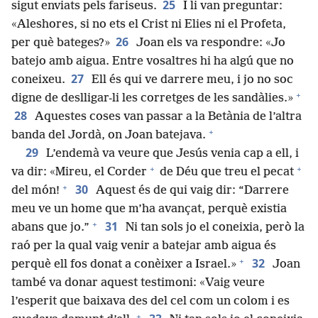
25
sigut enviats pels fariseus.
I li van preguntar:
«Aleshores, si no ets el Crist ni Elies ni el Profeta,
26
per què bateges?»
Joan els va respondre: «Jo
batejo amb aigua. Entre vosaltres hi ha algú que no
27
coneixeu.
Ell és qui ve darrere meu, i jo no soc
+
digne de deslligar-li les corretges de les sandàlies.»
28
Aquestes coses van passar a la Betània de l’altra
+
banda del Jordà, on Joan batejava.
29
L’endemà va veure que Jesús venia cap a ell, i
+
+
va dir: «Mireu, el Corder
de Déu que treu el pecat
+
30
del món!
Aquest és de qui vaig dir: “Darrere
meu ve un home que m’ha avançat, perquè existia
+
31
abans que jo.”
Ni tan sols jo el coneixia, però la
raó per la qual vaig venir a batejar amb aigua és
+
32
perquè ell fos donat a conèixer a Israel.»
Joan
també va donar aquest testimoni: «Vaig veure
l’esperit que baixava des del cel com un colom i es
+