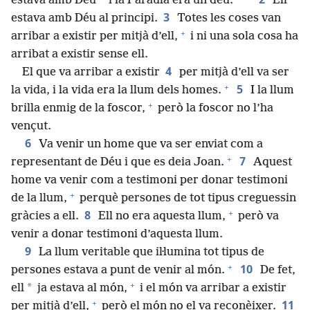
*
estava amb Déu
i la Paraula era un déu.
Ell
3
estava amb Déu al principi.
Totes les coses van
+
arribar a existir per mitjà d’ell,
i ni una sola cosa ha
arribat a existir sense ell.
4
El que va arribar a existir
per mitjà d’ell va ser
+
5
la vida, i la vida era la llum dels homes.
I la llum
+
brilla enmig de la foscor,
però la foscor no l’ha
vençut.
6
Va venir un home que va ser enviat com a
+
7
representant de Déu i que es deia Joan.
Aquest
home va venir com a testimoni per donar testimoni
+
de la llum,
perquè persones de tot tipus creguessin
+
8
gràcies a ell.
Ell no era aquesta llum,
però va
venir a donar testimoni d’aquesta llum.
9
La llum veritable que iŀlumina tot tipus de
+
10
persones estava a punt de venir al món.
De fet,
+
*
ell
ja estava al món,
i el món va arribar a existir
+
11
per mitjà d’ell,
però el món no el va reconèixer.