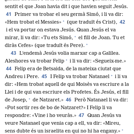
sentit el que Joan havia dit i que havien seguit Jesús.
41
Primer va trobar el seu germà Simó, i li va dir:
+
42
«Hem trobat el Messies»
(que traduït és Crist),
i el va portar on estava Jesús. Quan Jesús el va
+
mirar, li va dir: «Tu ets Simó,
el fill de Joan. Tu et
+
diràs Cefes» (que traduït és Pere).
43
L’endemà Jesús volia marxar cap a Galilea.
+
Aleshores va trobar Felip
i li va dir: «Segueix-me.»
44
Felip era de Betsaida, de la mateixa ciutat que
+
45
Andreu i Pere.
I Felip va trobar Natanael
i li va
dir: «Hem trobat aquell de qui Moisès va escriure a la
Llei i de qui van escriure els Profetes. És Jesús, el fill
+
46
de Josep,
de Natzaret.»
Però Natanael li va dir:
«Pot sortir res de bo de Natzaret?» I Felip li va
47
respondre: «Vine i ho veuràs.»
Quan Jesús va
veure Natanael que venia cap a ell, va dir: «Mireu,
+
sens dubte és un israelita en qui no hi ha engany.»