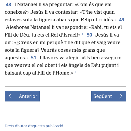
48
I Natanael li va preguntar: «Com és que em
coneixes?» Jesús li va contestar: «T’he vist quan
49
estaves sota la figuera abans que Felip et cridés.»
Aleshores Natanael li va respondre: «Rabí, tu ets el
+
50
Fill de Déu, tu ets el Rei d’Israel!»
Jesús li va
dir: «¿Creus en mi perquè t’he dit que et vaig veure
sota la figuera? Veuràs coses més grans que
51
aquestes.»
I llavors va afegir: «Us ben asseguro
que veureu el cel obert i els àngels de Déu pujant i
+
baixant cap al Fill de l’Home.»
Anterior
Següent
Drets d’autor d’aquesta publicació