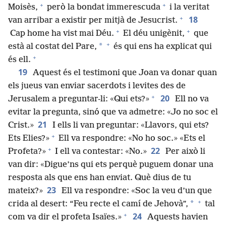
+
+
Moisès,
però la bondat immerescuda
i la veritat
+
18
van arribar a existir per mitjà de Jesucrist.
+
+
Cap home ha vist mai Déu.
El déu unigènit,
que
+
*
està al costat del Pare,
és qui ens ha explicat qui
+
és ell.
19
Aquest és el testimoni que Joan va donar quan
els jueus van enviar sacerdots i levites des de
+
20
Jerusalem a preguntar-li: «Qui ets?»
Ell no va
evitar la pregunta, sinó que va admetre: «Jo no soc el
21
Crist.»
I ells li van preguntar: «Llavors, qui ets?
+
Ets Elies?»
Ell va respondre: «No ho soc.» «Ets el
+
22
Profeta?»
I ell va contestar: «No.»
Per això li
van dir: «Digue’ns qui ets perquè puguem donar una
resposta als que ens han enviat. Què dius de tu
23
mateix?»
Ell va respondre: «Soc la veu d’un que
+
*
crida al desert: “Feu recte el camí de Jehovà”,
tal
+
24
com va dir el profeta Isaïes.»
Aquests havien