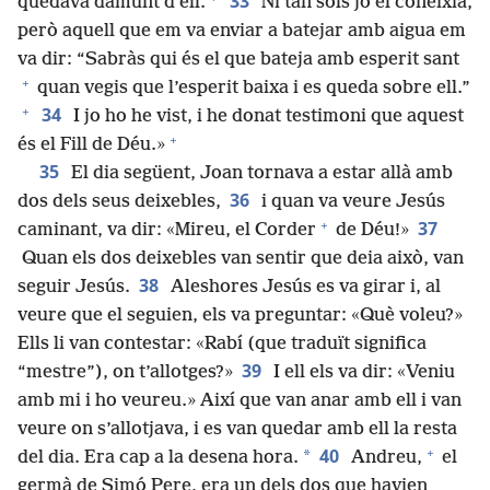
33
quedava damunt d’ell.
Ni tan sols jo el coneixia,
però aquell que em va enviar a batejar amb aigua em
va dir: “Sabràs qui és el que bateja amb esperit sant
+
quan vegis que l’esperit baixa i es queda sobre ell.”
+
34
I jo ho he vist, i he donat testimoni que aquest
+
és el Fill de Déu.»
35
El dia següent, Joan tornava a estar allà amb
36
dos dels seus deixebles,
i quan va veure Jesús
+
37
caminant, va dir: «Mireu, el Corder
de Déu!»
Quan els dos deixebles van sentir que deia això, van
38
seguir Jesús.
Aleshores Jesús es va girar i, al
veure que el seguien, els va preguntar: «Què voleu?»
Ells li van contestar: «Rabí (que traduït significa
39
“mestre”), on t’allotges?»
I ell els va dir: «Veniu
amb mi i ho veureu.» Així que van anar amb ell i van
veure on s’allotjava, i es van quedar amb ell la resta
+
40
*
del dia. Era cap a la desena hora.
Andreu,
el
germà de Simó Pere, era un dels dos que havien