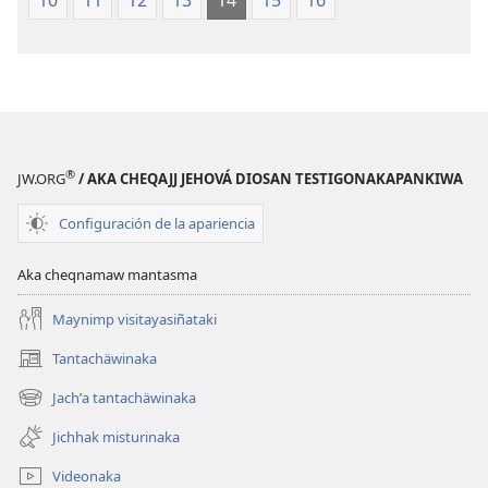
®
JW.ORG
/ AKA CHEQAJJ JEHOVÁ DIOSAN TESTIGONAKAPANKIWA
Configuración de la apariencia
Aka cheqnamaw mantasma
Maynimp visitayasiñataki
Tantachäwinaka
(opens
new
Jachʼa tantachäwinaka
(opens
window)
new
Jichhak misturinaka
window)
Videonaka