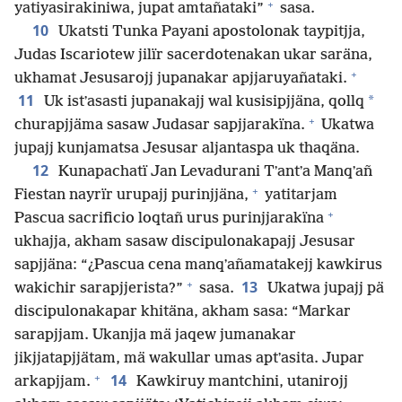
+
yatiyasirakiniwa, jupat amtañataki”
sasa.
10
Ukatsti Tunka Payani apostolonak taypitjja,
Judas Iscariotew jilïr sacerdotenakan ukar saräna,
+
ukhamat Jesusarojj jupanakar apjjaruyañataki.
11
*
Uk istʼasasti jupanakajj wal kusisipjjäna, qollq
+
churapjjäma sasaw Judasar sapjjarakïna.
Ukatwa
jupajj kunjamatsa Jesusar aljantaspa uk thaqäna.
12
Kunapachatï Jan Levadurani Tʼantʼa Manqʼañ
+
Fiestan nayrïr urupajj purinjjäna,
yatitarjam
+
Pascua sacrificio loqtañ urus purinjjarakïna
ukhajja, akham sasaw discipulonakapajj Jesusar
sapjjäna: “¿Pascua cena manqʼañamatakejj kawkirus
+
13
wakichir sarapjjerista?”
sasa.
Ukatwa jupajj pä
discipulonakapar khitäna, akham sasa: “Markar
sarapjjam. Ukanjja mä jaqew jumanakar
jikjjatapjjätam, mä wakullar umas aptʼasita. Jupar
+
14
arkapjjam.
Kawkiruy mantchini, utanirojj