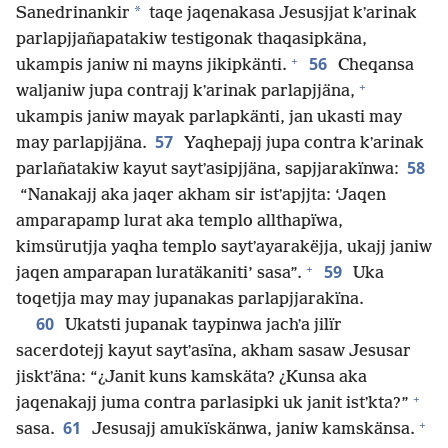
*
Sanedrinankir
taqe jaqenakasa Jesusjjat kʼarinak
parlapjjañapatakiw testigonak thaqasipkäna,
+
56
ukampis janiw ni mayns jikipkänti.
Cheqansa
+
waljaniw jupa contrajj kʼarinak parlapjjäna,
ukampis janiw mayak parlapkänti, jan ukasti may
57
may parlapjjäna.
Yaqhepajj jupa contra kʼarinak
58
parlañatakiw kayut saytʼasipjjäna, sapjjarakïnwa:
“Nanakajj aka jaqer akham sir istʼapjjta: ‘Jaqen
amparapamp lurat aka templo allthapïwa,
kimsürutjja yaqha templo saytʼayarakëjja, ukajj janiw
+
59
jaqen amparapan luratäkaniti’ sasa”.
Uka
toqetjja may may jupanakas parlapjjarakïna.
60
Ukatsti jupanak taypinwa jachʼa jilïr
sacerdotejj kayut saytʼasïna, akham sasaw Jesusar
jisktʼäna: “¿Janit kuns kamskäta? ¿Kunsa aka
+
jaqenakajj juma contra parlasipki uk janit istʼkta?”
+
61
sasa.
Jesusajj amukïskänwa, janiw kamskänsa.