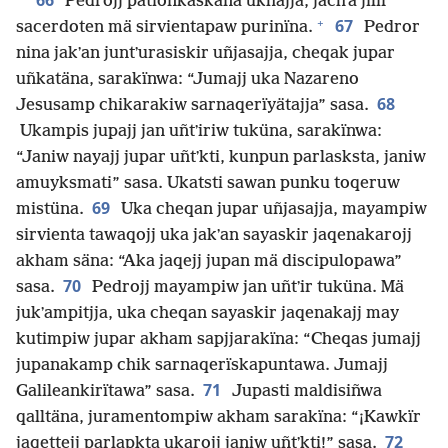
66
Pedrojj pationkaskäna ukhajja, jachʼa jilïr
+
67
sacerdoten mä sirvientapaw purinïna.
Pedror
nina jakʼan juntʼurasiskir uñjasajja, cheqak jupar
uñkatäna, sarakïnwa: “Jumajj uka Nazareno
68
Jesusamp chikarakiw sarnaqerïyätajja” sasa.
Ukampis jupajj jan uñtʼiriw tuküna, sarakïnwa:
“Janiw nayajj jupar uñtʼkti, kunpun parlasksta, janiw
amuyksmati” sasa. Ukatsti sawan punku toqeruw
69
mistüna.
Uka cheqan jupar uñjasajja, mayampiw
sirvienta tawaqojj uka jakʼan sayaskir jaqenakarojj
akham säna: “Aka jaqejj jupan mä discipulopawa”
70
sasa.
Pedrojj mayampiw jan uñtʼir tuküna. Mä
jukʼampitjja, uka cheqan sayaskir jaqenakajj may
kutimpiw jupar akham sapjjarakïna: “Cheqas jumajj
jupanakamp chik sarnaqerïskapuntawa. Jumajj
71
Galileankirïtawa” sasa.
Jupasti maldisiñwa
qalltäna, juramentompiw akham sarakïna: “¡Kawkïr
72
jaqettejj parlapkta ukarojj janiw uñtʼkti!” sasa.