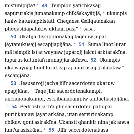
+
49
mistunipjjta?
Templon yatichkasajj
+
sapürurakis jumanakamp chikäskayätjjä,
ukampis
janiw katuntapkistati. Cheqansa Qellqatanakan
+
phoqasiñapatakiw ukham pasi”
sasa.
50
Ukatjja discipulonakajj taqeniw jupar
+
51
jaytanukusajj escapjjapjjäna.
Suma linot lurat
mä isimpik istʼat waynaw juparojj jakʼat arktarakïna,
52
juparus katuntañ munapjjarakïnwa.
Ukampis
*
uka waynajj linot lurat isip apanukusajj qʼalalakiw
escapjjäna.
53
Jesusarojj jachʼa jilïr sacerdoten ukaruw
+
apapjjäna.
Taqe jilïr sacerdotenakampi,
ancianonakampi, escribanakampiw tantachasipjjäna.
+
54
Pedrosti jachʼa jilïr sacerdoten patiopar
puriñkamaw jayat arkäna, utan servirinakamp
chikaw qontʼasirakïna. Ukansti qhankir nina jakʼanwa
+
55
juntʼurasiskäna.
Jilïr sacerdotenakasa