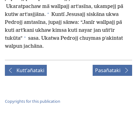
Ukaratpachaw mä wallpajj artʼasïna, ukampejj pä
+
kutiw artʼasjjäna.
Kuntï Jesusajj siskäna ukwa
Pedrojj amtasïna, jupajj sänwa: “Janïr wallpajj pä
kuti artʼkani ukhaw kimsa kuti nayar jan uñtʼir
+
tuküta”
sasa. Ukatwa Pedrojj chuymas pʼakintat
walpun jachäna.
Kuttʼañataki
Pasañataki
Copyrights for this publication