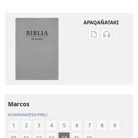
APAQAÑATAKI
Aka
Aka
archivonakanwa
archivonaka
qellqatanak
grabacionan
apaqasma
apaqasma
Biblia
Biblia
Aymara.
Aymara.
Machaq
Machaq
Mundon
Mundon
Jakirinakataki
Jakirinakataki
Marcos
KUNANAKATSA PARLI
1
2
3
4
5
6
7
8
9
10
11
12
13
14
15
16