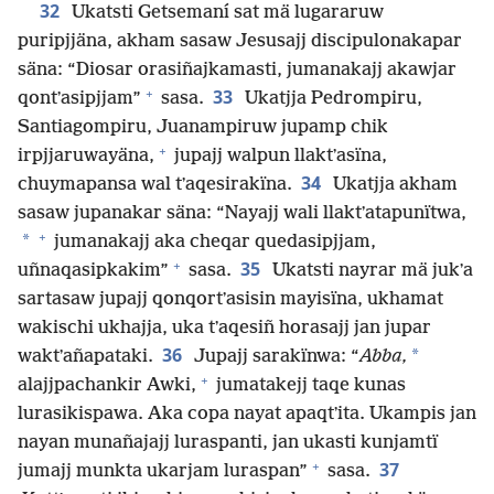
32
Ukatsti Getsemaní sat mä lugararuw
puripjjäna, akham sasaw Jesusajj discipulonakapar
säna: “Diosar orasiñajkamasti, jumanakajj akawjar
+
33
qontʼasipjjam”
sasa.
Ukatjja Pedrompiru,
Santiagompiru, Juanampiruw jupamp chik
+
irpjjaruwayäna,
jupajj walpun llaktʼasïna,
34
chuymapansa wal tʼaqesirakïna.
Ukatjja akham
sasaw jupanakar säna: “Nayajj wali llaktʼatapunïtwa,
+
*
jumanakajj aka cheqar quedasipjjam,
+
35
uñnaqasipkakim”
sasa.
Ukatsti nayrar mä jukʼa
sartasaw jupajj qonqortʼasisin mayisïna, ukhamat
wakischi ukhajja, uka tʼaqesiñ horasajj jan jupar
36
*
waktʼañapataki.
Jupajj sarakïnwa: “
Abba,
+
alajjpachankir Awki,
jumatakejj taqe kunas
lurasikispawa. Aka copa nayat apaqtʼita. Ukampis jan
nayan munañajajj luraspanti, jan ukasti kunjamtï
+
37
jumajj munkta ukarjam luraspan”
sasa.