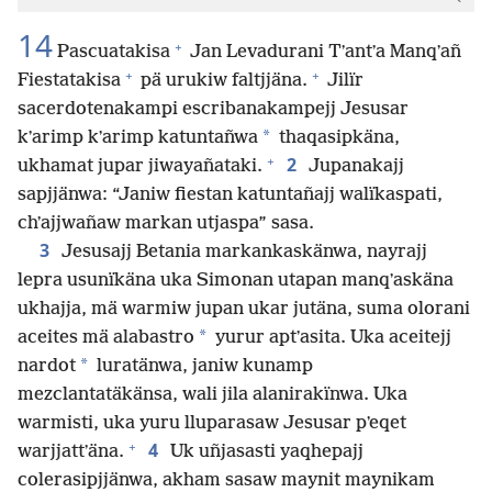
14
+
Pascuatakisa
Jan Levadurani Tʼantʼa Manqʼañ
+
+
Fiestatakisa
pä urukiw faltjjäna.
Jilïr
sacerdotenakampi escribanakampejj Jesusar
*
kʼarimp kʼarimp katuntañwa
thaqasipkäna,
+
2
ukhamat jupar jiwayañataki.
Jupanakajj
sapjjänwa: “Janiw fiestan katuntañajj walïkaspati,
chʼajjwañaw markan utjaspa” sasa.
3
Jesusajj Betania markankaskänwa, nayrajj
lepra usunïkäna uka Simonan utapan manqʼaskäna
ukhajja, mä warmiw jupan ukar jutäna, suma olorani
*
aceites mä alabastro
yurur aptʼasita. Uka aceitejj
*
nardot
luratänwa, janiw kunamp
mezclantatäkänsa, wali jila alanirakïnwa. Uka
warmisti, uka yuru lluparasaw Jesusar pʼeqet
+
4
warjjattʼäna.
Uk uñjasasti yaqhepajj
colerasipjjänwa, akham sasaw maynit maynikam