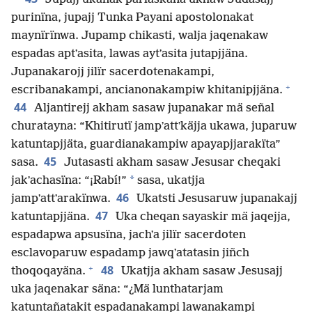
purinïna, jupajj Tunka Payani apostolonakat
maynïrïnwa. Jupamp chikasti, walja jaqenakaw
espadas aptʼasita, lawas aytʼasita jutapjjäna.
Jupanakarojj jilïr sacerdotenakampi,
+
escribanakampi, ancianonakampiw khitanipjjäna.
44
Aljantirejj akham sasaw jupanakar mä señal
churatayna: “Khitirutï jampʼattʼkäjja ukawa, juparuw
katuntapjjäta, guardianakampiw apayapjjarakïta”
45
sasa.
Jutasasti akham sasaw Jesusar cheqaki
*
jakʼachasïna: “¡Rabí!”
sasa, ukatjja
46
jampʼattʼarakïnwa.
Ukatsti Jesusaruw jupanakajj
47
katuntapjjäna.
Uka cheqan sayaskir mä jaqejja,
espadapwa apsusïna, jachʼa jilïr sacerdoten
esclavoparuw espadamp jawqʼatatasin jiñch
+
48
thoqoqayäna.
Ukatjja akham sasaw Jesusajj
uka jaqenakar säna: “¿Mä lunthatarjam
katuntañatakit espadanakampi lawanakampi