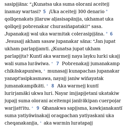
sasipjjäna: “¿Kunatsa uka suma olorani aceitejj
5
*
inamay wartasi?
¡Uka aceitejj 300 denario
qollqenakats jilaruw aljasisapänjja, ukhamat uka
qollqejj pobrenakar churasiñapataki!” sasa.
6
*
Jupanakajj wal uka warmitak colerasipjjäna.
Jesusajj akham sasaw jupanakar säna: “Jan jupat
ukham parlapjjamti. ¿Kunatsa jupat ukham
parlapjjta? Kuntï aka warmejj naya layku lurki ukajj
+
7
wali suma luräwiwa.
Pobrenakajj jumanakamp
+
chikäskapuniwa,
munasajj kunapachas jupanakar
yanaptʼasipkasmawa, nayajj janiw wiñayatak
+
8
jumanakampïkäti.
Aka warmejj kuntï
lurirjamäki ukwa luri. Nayar imjjapjjetani ukatakiw
jupajj suma olorani aceitempi janïräkipan cuerpojar
+
9
warjjattʼitu.
Qhanakwa sapjjsma, kawkjanakantï
suma yatiyäwinakajj oraqpachan yatiyaskani uka
+
cheqanakanjja,
aka warmin luratapajj