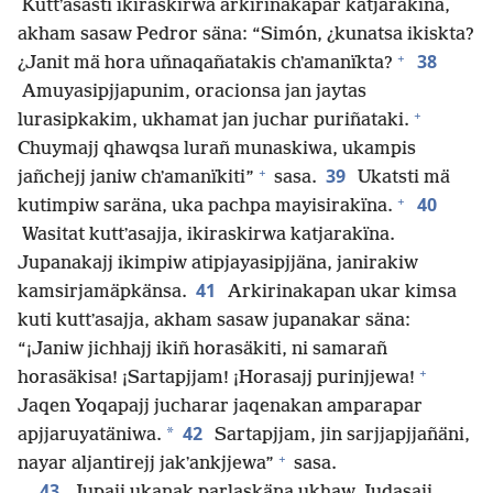
Kuttʼasasti ikiraskirwa arkirinakapar katjarakïna,
akham sasaw Pedror säna: “Simón, ¿kunatsa ikiskta?
+
38
¿Janit mä hora uñnaqañatakis chʼamanïkta?
Amuyasipjjapunim, oracionsa jan jaytas
+
lurasipkakim, ukhamat jan juchar puriñataki.
Chuymajj qhawqsa lurañ munaskiwa, ukampis
+
39
jañchejj janiw chʼamanïkiti”
sasa.
Ukatsti mä
+
40
kutimpiw saräna, uka pachpa mayisirakïna.
Wasitat kuttʼasajja, ikiraskirwa katjarakïna.
Jupanakajj ikimpiw atipjayasipjjäna, janirakiw
41
kamsirjamäpkänsa.
Arkirinakapan ukar kimsa
kuti kuttʼasajja, akham sasaw jupanakar säna:
“¡Janiw jichhajj ikiñ horasäkiti, ni samarañ
+
horasäkisa! ¡Sartapjjam! ¡Horasajj purinjjewa!
Jaqen Yoqapajj jucharar jaqenakan amparapar
42
*
apjjaruyatäniwa.
Sartapjjam, jin sarjjapjjañäni,
+
nayar aljantirejj jakʼankjjewa”
sasa.
43
Jupajj ukanak parlaskäna ukhaw Judasajj