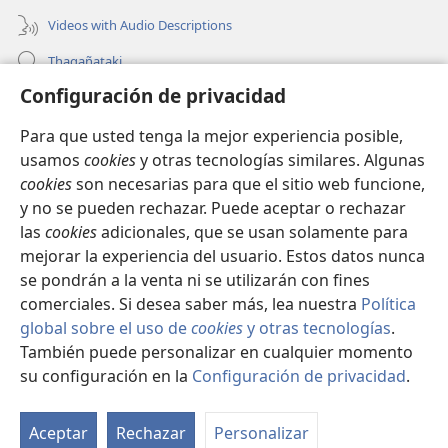
Videos with Audio Descriptions
Thaqañataki
Configuración de privacidad
Oraqpachat yatiyäwinaka
Para que usted tenga la mejor experiencia posible,
Donacionanaka
(opens
usamos
cookies
y otras tecnologías similares. Algunas
new
cookies
son necesarias para que el sitio web funcione,
window)
INTERNETANKIR BIBLIOTECA
y no se pueden rechazar. Puede aceptar o rechazar
(opens
las
cookies
adicionales, que se usan solamente para
new
®
JW Hub
window)
mejorar la experiencia del usuario. Estos datos nunca
(opens
new
se pondrán a la venta ni se utilizarán con fines
window)
comerciales. Si desea saber más, lea nuestra
Política
global sobre el uso de
cookies
y otras tecnologías
.
También puede personalizar en cualquier momento
Copyright
© 2026 Watch Tower Bible and Tract Society of Pennsylvania.
CONDICIONES DE USO
|
POLÍTICA DE PRIVACIDAD
|
su configuración en la
Configuración de privacidad
.
S
CONFIGURACIÓN DE PRIVACIDAD
Ta
Aceptar
Rechazar
Personalizar
of