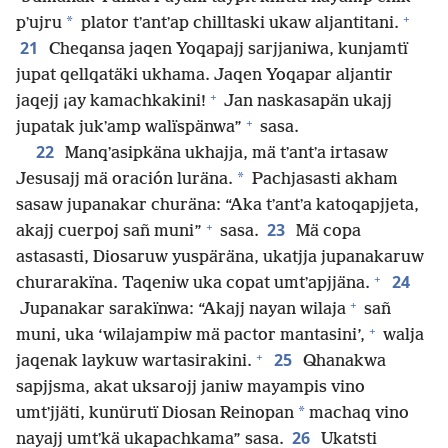
+
*
pʼujru
plator tʼantʼap chilltaski ukaw aljantitani.
21
Cheqansa jaqen Yoqapajj sarjjaniwa, kunjamtï
jupat qellqatäki ukhama. Jaqen Yoqapar aljantir
+
jaqejj ¡ay kamachkakini!
Jan naskasapän ukajj
+
jupatak jukʼamp walïspänwa”
sasa.
22
Manqʼasipkäna ukhajja, mä tʼantʼa irtasaw
*
Jesusajj mä oración luräna.
Pachjasasti akham
sasaw jupanakar churäna: “Aka tʼantʼa katoqapjjeta,
+
23
akajj cuerpoj sañ muni”
sasa.
Mä copa
astasasti, Diosaruw yuspäräna, ukatjja jupanakaruw
+
24
churarakïna. Taqeniw uka copat umtʼapjjäna.
+
Jupanakar sarakïnwa: “Akajj nayan wilaja
sañ
+
muni, uka ‘wilajampiw mä pactor mantasini’,
walja
+
25
jaqenak laykuw wartasirakini.
Qhanakwa
sapjjsma, akat uksarojj janiw mayampis vino
*
umtʼjjäti, kunürutï Diosan Reinopan
machaq vino
26
nayajj umtʼkä ukapachkama” sasa.
Ukatsti