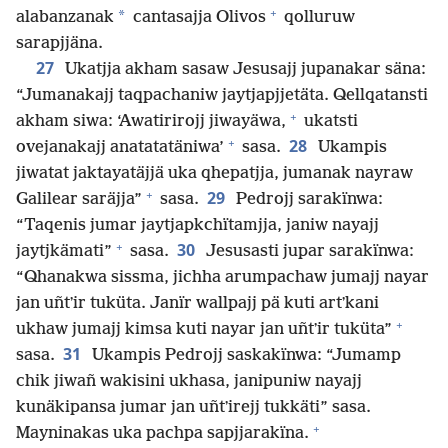
+
*
alabanzanak
cantasajja Olivos
qolluruw
sarapjjäna.
27
Ukatjja akham sasaw Jesusajj jupanakar säna:
“Jumanakajj taqpachaniw jaytjapjjetäta. Qellqatansti
+
akham siwa: ‘Awatirirojj jiwayäwa,
ukatsti
+
28
ovejanakajj anatatatäniwa’
sasa.
Ukampis
jiwatat jaktayatäjjä uka qhepatjja, jumanak nayraw
+
29
Galilear saräjja”
sasa.
Pedrojj sarakïnwa:
“Taqenis jumar jaytjapkchïtamjja, janiw nayajj
+
30
jaytjkämati”
sasa.
Jesusasti jupar sarakïnwa:
“Qhanakwa sissma, jichha arumpachaw jumajj nayar
jan uñtʼir tuküta. Janïr wallpajj pä kuti artʼkani
+
ukhaw jumajj kimsa kuti nayar jan uñtʼir tuküta”
31
sasa.
Ukampis Pedrojj saskakïnwa: “Jumamp
chik jiwañ wakisini ukhasa, janipuniw nayajj
kunäkipansa jumar jan uñtʼirejj tukkäti” sasa.
+
Mayninakas uka pachpa sapjjarakïna.