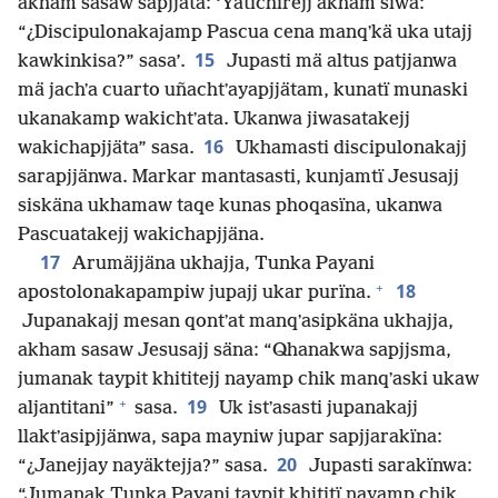
akham sasaw sapjjäta: ‘Yatichirejj akham siwa:
“¿Discipulonakajamp Pascua cena manqʼkä uka utajj
15
kawkinkisa?” sasa’.
Jupasti mä altus patjjanwa
mä jachʼa cuarto uñachtʼayapjjätam, kunatï munaski
ukanakamp wakichtʼata. Ukanwa jiwasatakejj
16
wakichapjjäta” sasa.
Ukhamasti discipulonakajj
sarapjjänwa. Markar mantasasti, kunjamtï Jesusajj
siskäna ukhamaw taqe kunas phoqasïna, ukanwa
Pascuatakejj wakichapjjäna.
17
Arumäjjäna ukhajja, Tunka Payani
+
18
apostolonakapampiw jupajj ukar purïna.
Jupanakajj mesan qontʼat manqʼasipkäna ukhajja,
akham sasaw Jesusajj säna: “Qhanakwa sapjjsma,
jumanak taypit khititejj nayamp chik manqʼaski ukaw
+
19
aljantitani”
sasa.
Uk istʼasasti jupanakajj
llaktʼasipjjänwa, sapa mayniw jupar sapjjarakïna:
20
“¿Janejjay nayäktejja?” sasa.
Jupasti sarakïnwa:
“Jumanak Tunka Payani taypit khititï nayamp chik