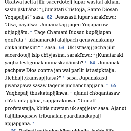
Ukatwa jachʼa jilïr sacerdotejj jupar wasitat akham
sasin jisktʼäna: “¿Jumätati Cristojja, Santo Diosan
62
Yoqapajja?” sasa.
Jesusasti jupar sarakïnwa:
“Jïsa, nayätwa. Jumanakajj jaqen Yoqaparuw
+
uñjapjjäta,
Taqe Chʼamani Diosan kupëjjapan
+
qontʼata
ukhamaraki alajjpach qenayanakamp
+
63
chika jutaskiri”
sasa.
Uk istʼasajj jachʼa jilïr
sacerdotejj isip chʼiyjasïna, sarakïnwa: “¿Kunataraki
+
64
yaqha testigonak munaskañänisti?
Jumanak
pachpaw Dios contra jan wal parlir istʼasipktajja.
*
Jichhajj ¿kamsapjjtasa?”
sasa. Jupanakasti
+
65
jiwañapawa sasaw taqenis juchañchapjjäna.
+
Yaqhepajj thuskatapjjänwa,
ajanut chʼoqantasaw
chʼakuntapjjäna, sapjjarakïnwa: “Jumatï
profetästajja, khitis nuwtam uk sapjjeta” sasa. Ajanut
tʼajjllinoqasaw tribunalan guardianakapajj
+
apjjapjjäna.