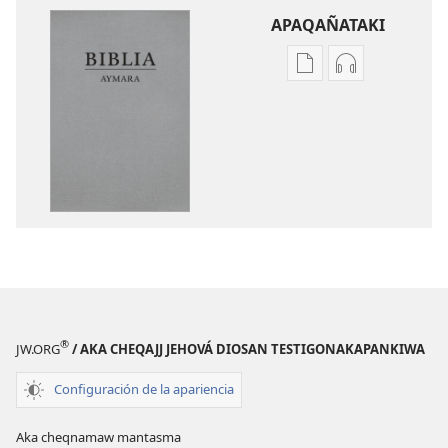
APAQAÑATAKI
Aka
Aka
archivonakanwa
archivonaka
qellqatanak
grabacionan
apaqasma
apaqasma
Biblia
Biblia
Aymara.
Aymara.
Machaq
Machaq
Mundon
Mundon
Jakirinakataki
Jakirinakataki
®
JW.ORG
/ AKA CHEQAJJ JEHOVÁ DIOSAN TESTIGONAKAPANKIWA
Configuración de la apariencia
Aka cheqnamaw mantasma