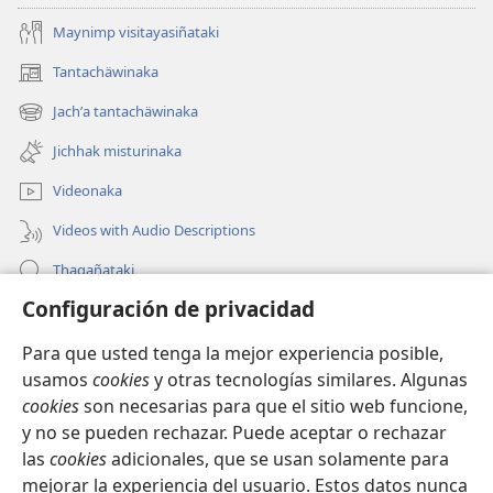
Maynimp visitayasiñataki
Tantachäwinaka
(opens
new
Jachʼa tantachäwinaka
(opens
window)
new
Jichhak misturinaka
window)
Videonaka
Videos with Audio Descriptions
Thaqañataki
Configuración de privacidad
Oraqpachat yatiyäwinaka
Para que usted tenga la mejor experiencia posible,
Donacionanaka
(opens
usamos
cookies
y otras tecnologías similares. Algunas
new
cookies
son necesarias para que el sitio web funcione,
window)
INTERNETANKIR BIBLIOTECA
y no se pueden rechazar. Puede aceptar o rechazar
(opens
las
cookies
adicionales, que se usan solamente para
new
®
JW Hub
window)
mejorar la experiencia del usuario. Estos datos nunca
(opens