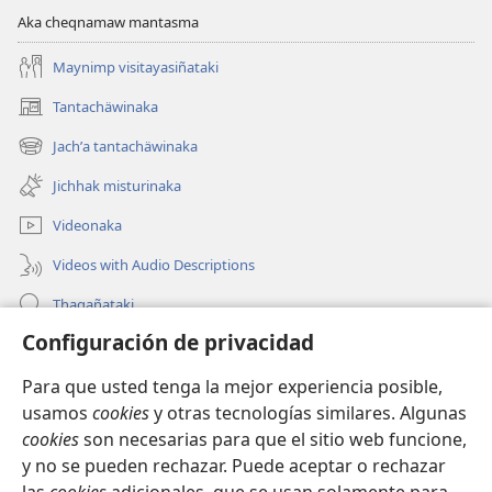
Aka cheqnamaw mantasma
Maynimp visitayasiñataki
Tantachäwinaka
(opens
new
Jachʼa tantachäwinaka
(opens
window)
new
Jichhak misturinaka
window)
Videonaka
Videos with Audio Descriptions
Thaqañataki
Configuración de privacidad
Oraqpachat yatiyäwinaka
Para que usted tenga la mejor experiencia posible,
Donacionanaka
(opens
usamos
cookies
y otras tecnologías similares. Algunas
new
cookies
son necesarias para que el sitio web funcione,
window)
INTERNETANKIR BIBLIOTECA
y no se pueden rechazar. Puede aceptar o rechazar
(opens
new