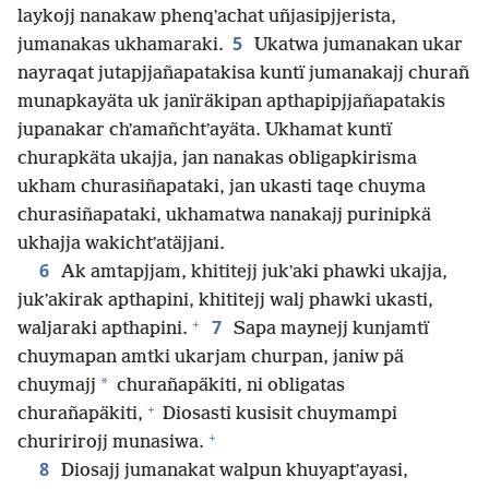
laykojj nanakaw phenqʼachat uñjasipjjerista,
5
jumanakas ukhamaraki.
Ukatwa jumanakan ukar
nayraqat jutapjjañapatakisa kuntï jumanakajj churañ
munapkayäta uk janïräkipan apthapipjjañapatakis
jupanakar chʼamañchtʼayäta. Ukhamat kuntï
churapkäta ukajja, jan nanakas obligapkirisma
ukham churasiñapataki, jan ukasti taqe chuyma
churasiñapataki, ukhamatwa nanakajj purinipkä
ukhajja wakichtʼatäjjani.
6
Ak amtapjjam, khititejj jukʼaki phawki ukajja,
jukʼakirak apthapini, khititejj walj phawki ukasti,
+
7
waljaraki apthapini.
Sapa maynejj kunjamtï
chuymapan amtki ukarjam churpan, janiw pä
*
chuymajj
churañapäkiti, ni obligatas
+
churañapäkiti,
Diosasti kusisit chuymampi
+
churirirojj munasiwa.
8
Diosajj jumanakat walpun khuyaptʼayasi,