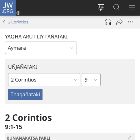
JW.ORG
Cuentamar
mantañataki
Change
JW.ORG:
KU
(opens
site
Thaqañat
UTJ
2 Corintios
new
language
UK
window)
UÑ
YAQHA ARUT LIYTʼAÑATAKI
UÑJAÑATAKI
Capítulo
Bibliankir
libro
2 Corintios
9:1-15
KUNANAKATSA PARLI