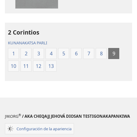
Aymara.
Aymara.
Machaq
Machaq
Mundon
Mundon
Jakirinakataki
Jakirinakataki
2 Corintios
KUNANAKATSA PARLI
1
2
3
4
5
6
7
8
9
10
11
12
13
®
JW.ORG
/ AKA CHEQAJJ JEHOVÁ DIOSAN TESTIGONAKAPANKIWA
Configuración de la apariencia