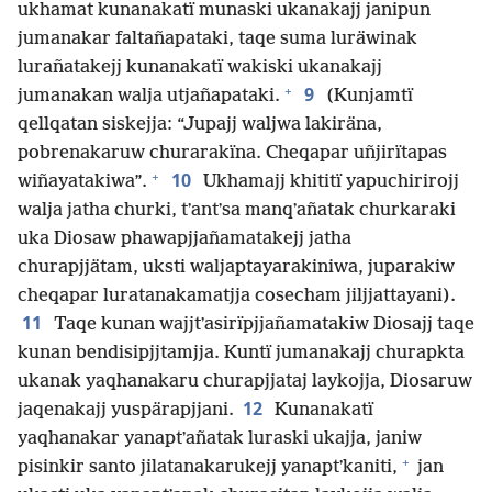
ukhamat kunanakatï munaski ukanakajj janipun
jumanakar faltañapataki, taqe suma luräwinak
lurañatakejj kunanakatï wakiski ukanakajj
+
9
jumanakan walja utjañapataki.
(Kunjamtï
qellqatan siskejja: “Jupajj waljwa lakiräna,
pobrenakaruw churarakïna. Cheqapar uñjirïtapas
+
10
wiñayatakiwa”.
Ukhamajj khititï yapuchirirojj
walja jatha churki, tʼantʼsa manqʼañatak churkaraki
uka Diosaw phawapjjañamatakejj jatha
churapjjätam, uksti waljaptayarakiniwa, juparakiw
cheqapar luratanakamatjja cosecham jiljjattayani).
11
Taqe kunan wajjtʼasirïpjjañamatakiw Diosajj taqe
kunan bendisipjjtamjja. Kuntï jumanakajj churapkta
ukanak yaqhanakaru churapjjataj laykojja, Diosaruw
12
jaqenakajj yuspärapjjani.
Kunanakatï
yaqhanakar yanaptʼañatak luraski ukajja, janiw
+
pisinkir santo jilatanakarukejj yanaptʼkaniti,
jan