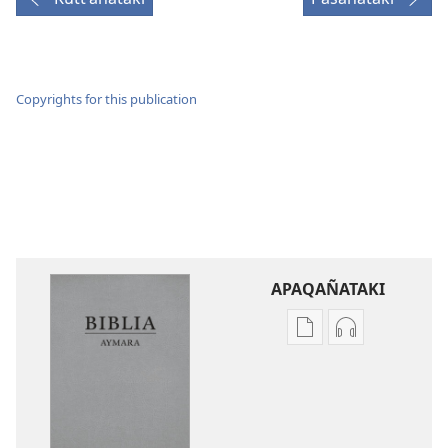
Copyrights for this publication
APAQAÑATAKI
Aka
Aka
archivonakanwa
archivonaka
qellqatanak
grabacionan
apaqasma
apaqasma
Biblia
Biblia