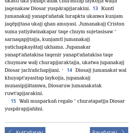
ukasti uka yanaptʼanak churasitap laykojja walja
13
jaqenakaw Diosar yuspärapjjarakini.
Kuntï
jumanakajj yanaptʼañatak lurapkta ukanwa kunjam
jaqëpjjtasa ukajj qhan amuyasi. Jumanakajj Criston
*
suma yatiyäwinakapar taqe chuym sujetasisaw
sarnaqapjjtajja, kunjamtï jumanakajj
yatichapkayätajj ukhama. Jupanakar
yanaptʼañatakisa taqenir yanaptʼañatakisa taqe
chuymaw walj churapjjaraktajja, ukatwa jupanakajj
+
14
Diosar jachʼañchapjjani.
Diosajj jumanakat wal
khuyaptʼayasitap laykojja, jupanakajj
munasipjjätamwa, Diosaruw jumanakatak
ruwtʼapjjarakini.
15
*
Wali musparkañ regalo
churatapatjja Diosar
yuspärapjjañäni.
Kuttʼañataki
Pasañataki