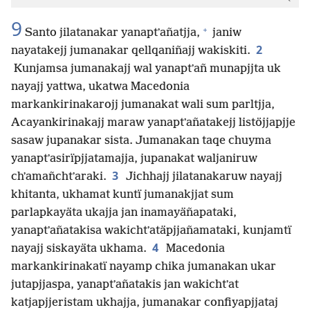
9
+
Santo jilatanakar yanaptʼañatjja,
janiw
2
nayatakejj jumanakar qellqaniñajj wakiskiti.
Kunjamsa jumanakajj wal yanaptʼañ munapjjta uk
nayajj yattwa, ukatwa Macedonia
markankirinakarojj jumanakat wali sum parltjja,
Acayankirinakajj maraw yanaptʼañatakejj listöjjapjje
sasaw jupanakar sista. Jumanakan taqe chuyma
yanaptʼasirïpjjatamajja, jupanakat waljaniruw
3
chʼamañchtʼaraki.
Jichhajj jilatanakaruw nayajj
khitanta, ukhamat kuntï jumanakjjat sum
parlapkayäta ukajja jan inamayäñapataki,
yanaptʼañatakisa wakichtʼatäpjjañamataki, kunjamtï
4
nayajj siskayäta ukhama.
Macedonia
markankirinakatï nayamp chika jumanakan ukar
jutapjjaspa, yanaptʼañatakis jan wakichtʼat
katjapjjeristam ukhajja, jumanakar confiyapjjataj