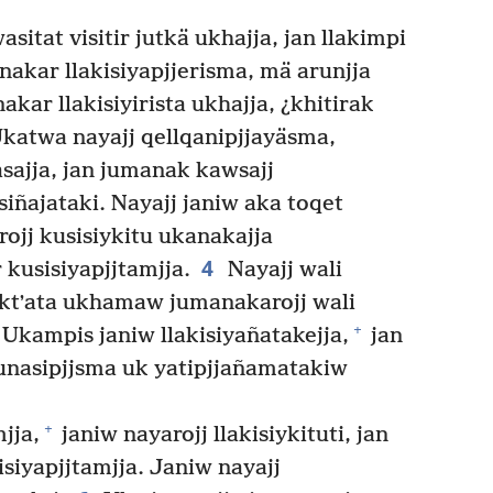
itat visitir jutkä ukhajja, jan llakimpi
akar llakisiyapjjerisma, mä arunjja
akar llakisiyirista ukhajja, ¿khitirak
katwa nayajj qellqanipjjayäsma,
ajja, jan jumanak kawsajj
isiñajataki. Nayajj janiw aka toqet
ojj kusisiykitu ukanakajja
4
kusisiyapjjtamjja.
Nayajj wali
laktʼata ukhamaw jumanakarojj wali
+
 Ukampis janiw llakisiyañatakejja,
jan
nasipjjsma uk yatipjjañamatakiw
+
jja,
janiw nayarojj llakisiykituti, jan
siyapjjtamjja. Janiw nayajj