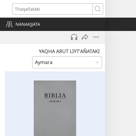
Thaqañataki
NANAKJJATA
YAQHA ARUT LIYTʼAÑATAKI