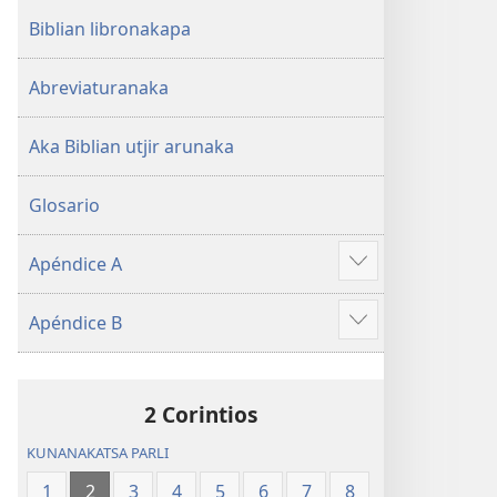
Biblian libronakapa
Abreviaturanaka
Aka Biblian utjir arunaka
Glosario
Apéndice A
Show
more
Apéndice B
Show
more
2 Corintios
KUNANAKATSA PARLI
1
2
3
4
5
6
7
8