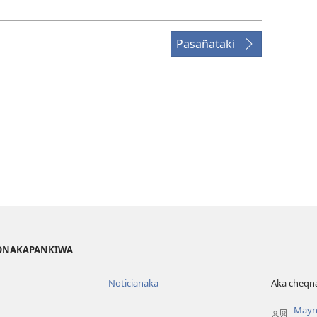
Pasañataki
IGONAKAPANKIWA
Noticianaka
Aka cheq
Mayn