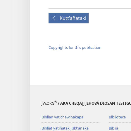
Kuttʼañataki
Copyrights for this publication
®
JW.ORG
/ AKA CHEQAJJ JEHOVÁ DIOSAN TEST
Biblian yatichäwinakapa
Biblioteca
Bibliat yatiñatak jisktʼanaka
Biblia