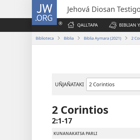
JW.ORG
Jehová Diosan Testi
QALLTAPA
BIBLIAN 
Biblioteca
Biblia
Biblia Aymara (2021)
2 Co
UÑJAÑATAKI
Bibliankir
libro
2 Corintios
2:1-17
KUNANAKATSA PARLI