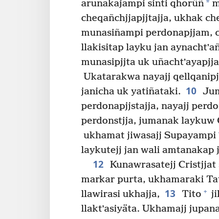
*
arunakajampi sinti qhorüñ
m
cheqañchjjapjjtajja, ukhak ch
munasiñampi perdonapjjam, c
llakisitap layku jan aynachtʼa
munasipjjta uk uñachtʼayapjja
Ukatarakwa nayajj qellqanipjj
10
janicha uk yatiñataki.
Jum
perdonapjjstajja, nayajj perd
perdonstjja, jumanak laykuw 
ukhamat jiwasajj Supayampi
laykutejj jan wali amtanakap j
12
Kunawrasatejj Cristjjat
markar purta, ukhamaraki Tat
13
+
llawirasi ukhajja,
Tito
ji
llaktʼasiyäta. Ukhamajj jupan