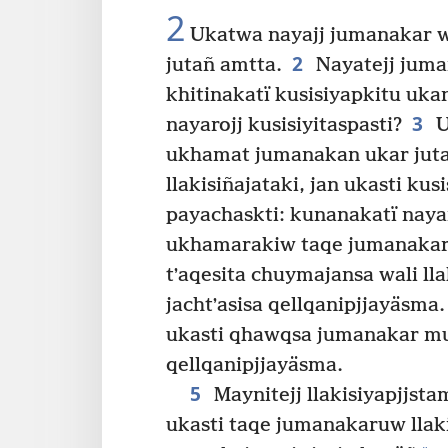
2
Ukatwa nayajj jumanakar was
2
jutañ amtta.
Nayatejj juman
khitinakatï kusisiyapkitu ukan
3
nayarojj kusisiyitaspasti?
U
ukhamat jumanakan ukar jutas
llakisiñajataki, jan ukasti kus
payachaskti: kunanakatï nayar
ukhamarakiw taqe jumanakar 
tʼaqesita chuymajansa wali l
jachtʼasisa qellqanipjjayäsma.
ukasti qhawqsa jumanakar mu
qellqanipjjayäsma.
5
Maynitejj llakisiyapjjstam
ukasti taqe jumanakaruw llaki