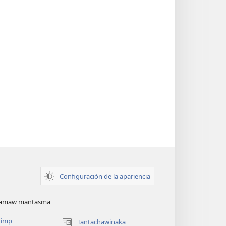
Configuración de la apariencia
namaw mantasma
imp
Tantachäwinaka