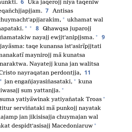
6
unkti.
Uka jaqerojj niya taqeniw
7
eqañchjjapjjam.
Antisas
+
huymachtʼapjjarakim,
ukhamat wal
8
+
*
ñapataki.
Qhawqsa juparojj
9
+
ñamatakiw nayajj ewjjtʼanipjjsma.
ayäsma: taqe kunansa istʼasirïpjjtati
anakatï maynirojj mä kunatsa
onaraktwa. Nayatejj kuna jan walitsa
11
Cristo nayraqatan perdontjja,
+
*
jan engañjayasiñasataki,
kuna
+
iwasajj sum yattanjja.
+
 suma yatiyäwinak yatiyañatak Troas
itur serviñataki mä punkojj nayatak
lajamp jan jikisisajja chuymajan wal
+
akat despidtʼasisajj Macedoniaruw