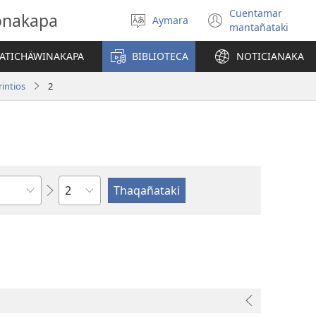
Cuentamar
gonakapa
Aymara
Select
(opens
mantañataki
language
new
window)
YATICHÄWINAKAPA
BIBLIOTECA
NOTICIANAKA
rintios
2
Capítulo