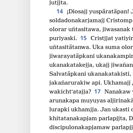
jutjjta.
14
¡Diosajj yuspäratäpan! 
soldadonakarjamajj Cristomp c
olorar uñtasitawa, jiwasanak 
15
puriyaski.
Cristjjat yatiy
uñtasitätanwa. Uka suma olor
jiwarayatäpkani ukanakampir
ukanakatakejja, ukajj jiwaña
Salvatäpkani ukanakatakisti,
jakañarurakiw api. Ukhamajj 
17
wakichtʼatajja?
Nanakaw wa
arunakapa muyuyas aljirinakä
lurapki ukhamjja. Jan ukast
khitatanakapjam parlapjjta, D
discipulonakapjamaw parlapjj