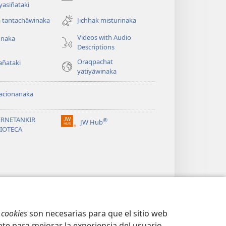
(opens
ayasiñataki
new
window)
a tantachäwinaka
Jichhak misturinaka
Videos with Audio
onaka
Descriptions
Oraqpachat
añataki
yatiyäwinaka
acionanaka
ERNETANKIR
®
JW Hub
(opens
LIOTECA
new
window)
s
cookies
son necesarias para que el sitio web
te para mejorar la experiencia del usuario.