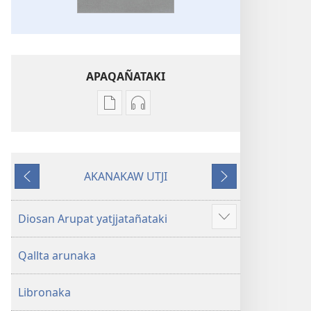
APAQAÑATAKI
Aka
Aka
archivonakanwa
archivonakanwa
qellqatanak
grabacionanak
apaqasma
apaqasma
AKANAKAW UTJI
Biblia
Biblia
Kuttʼañataki
Pasañataki
Aymara.
Aymara.
Machaq
Machaq
Diosan Arupat yatjjatañataki
Show
Mundon
Mundon
more
Jakirinakataki
Jakirinakataki
Qallta arunaka
Libronaka