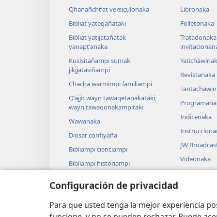
Qhanañchtʼat versiculonaka
Libronaka
Bibliat yateqañataki
Folletonaka
Bibliat yatjjatañatak
Tratadonaka
yanaptʼanaka
invitacionan
Kusisitäñampi sumak
Yatichäwina
jikjjatasiñampi
Revistanaka
Chacha warmimpi familiampi
Tantachäwin 
Qʼajjo wayn tawaqetanakataki,
Programana
wayn tawaqonakampitaki
Indicenaka
Wawanaka
Instruccion
Diosar confiyaña
JW Broadcas
Bibliampi cienciampi
Videonaka
Bibliampi historiampi
Cancionana
Configuración de privacidad
Dramanaka
Bibliat liytʼ
Para que usted tenga la mejor experiencia p
funcione, y no se pueden rechazar. Puede ace