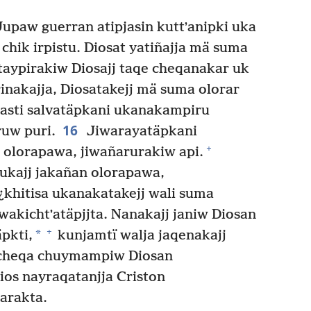
Jupaw guerran atipjasin kuttʼanipki uka
hik irpistu. Diosat yatiñajja mä suma
taypirakiw Diosajj taqe cheqanakar uk
irinakajja, Diosatakejj mä suma olorar
asti salvatäpkani ukanakampiru
16
uw puri.
Jiwarayatäpkani
+
n olorapawa, jiwañarurakiw api.
 ukajj jakañan olorapawa,
¿khitisa ukanakatakejj wali suma
kichtʼatäpjjta. Nanakajj janiw Diosan
+
*
pkti,
kunjamtï walja jaqenakajj
i cheqa chuymampiw Diosan
ios nayraqatanjja Criston
arakta.