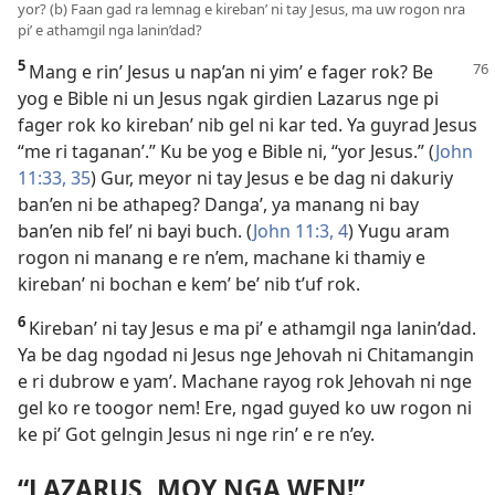
yor? (b) Faan gad ra lemnag e kireban’ ni tay Jesus, ma uw rogon nra
pi’ e athamgil nga lanin’dad?
5
Mang e rin’ Jesus u nap’an ni yim’ e fager rok? Be
yog e Bible ni un Jesus ngak girdien Lazarus nge pi
fager rok ko kireban’ nib gel ni kar ted. Ya guyrad Jesus
“me ri taganan’.” Ku be yog e Bible ni, “yor Jesus.” (
John
11:33,
35
) Gur, meyor ni tay Jesus e be dag ni dakuriy
ban’en ni be athapeg? Danga’, ya manang ni bay
ban’en nib fel’ ni bayi buch. (
John 11:3, 4
) Yugu aram
rogon ni manang e re n’em, machane ki thamiy e
kireban’ ni bochan e kem’ be’ nib t’uf rok.
6
Kireban’ ni tay Jesus e ma pi’ e athamgil nga lanin’dad.
Ya be dag ngodad ni Jesus nge Jehovah ni Chitamangin
e ri dubrow e yam’. Machane rayog rok Jehovah ni nge
gel ko re toogor nem! Ere, ngad guyed ko uw rogon ni
ke pi’ Got gelngin Jesus ni nge rin’ e re n’ey.
“LAZARUS, MOY NGA WEN!”