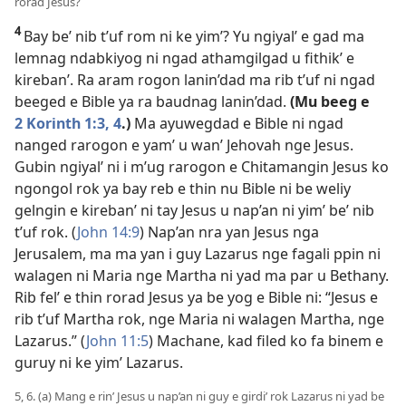
rorad Jesus?
4
Bay be’ nib t’uf rom ni ke yim’? Yu ngiyal’ e gad ma
lemnag ndabkiyog ni ngad athamgilgad u fithik’ e
kireban’. Ra aram rogon lanin’dad ma rib t’uf ni ngad
beeged e Bible ya ra baudnag lanin’dad.
(Mu beeg e
2 Korinth 1:3, 4
.)
Ma ayuwegdad e Bible ni ngad
nanged rarogon e yam’ u wan’ Jehovah nge Jesus.
Gubin ngiyal’ ni i m’ug rarogon e Chitamangin Jesus ko
ngongol rok ya bay reb e thin nu Bible ni be weliy
gelngin e kireban’ ni tay Jesus u nap’an ni yim’ be’ nib
t’uf rok. (
John 14:9
) Nap’an nra yan Jesus nga
Jerusalem, ma ma yan i guy Lazarus nge fagali ppin ni
walagen ni Maria nge Martha ni yad ma par u Bethany.
Rib fel’ e thin rorad Jesus ya be yog e Bible ni: “Jesus e
rib t’uf Martha rok, nge Maria ni walagen Martha, nge
Lazarus.” (
John 11:5
) Machane, kad filed ko fa binem e
guruy ni ke yim’ Lazarus.
5, 6. (a) Mang e rin’ Jesus u nap’an ni guy e girdi’ rok Lazarus ni yad be