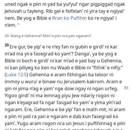
uned ngak e piin ni yad ba yul’yul’ ngar pigpiggad ngak
Jehovah u fayleng. Rib gel e felfelan’ ni yira tay e ngiyal’
nem. Be yog e Bible e
Rran ko Pufthin
ko re ngiyal’ i
n’em.
*
20. Mang e Gehenna? Mini’ e piin nra yan ngaram?
20
Ere gur, be yip’ e re n’ey fan ni gubin e girdi’ ni kar
m’ad ma yira fasegrad ko yam’? Danga’, ya be yog e
Bible ni boch e girdi’ ni kar m’ad e yad bay u Gehenna,
ni kan piliyeg ko ken nu Waab e Bible ni “fithik’ e nifiy.”
(
Luke 12:5
) Gehenna e aram fithingan ba teloor ni
immoy u wuru’ e binaw nu Jerusalem kakrom. Aram e
gin ni yima n’ag e yam’ nge dow ngay ni
ngan urfeg.
Yigoo girdi’ ni ma lemnag piyu Jew ndariy rogon ni
ngan k’eyagrad fa ngar fasgad ko yam’ e yima yin’rad
ngaram. Ere, Gehenna e be yip’ fan e math mit, ni aram
e piin ni yad ra yan e ngaram e dab kun fasegrad ko
yam’. Yugu aram rogon nra un Jesus i pufthinnag e piin