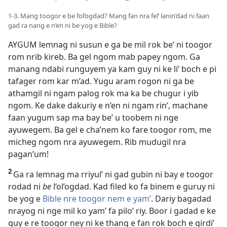
1-3. Mang toogor e be l’ol’ogdad? Mang fan nra fel’ lanin’dad ni faan
gad ra nang e n’en ni be yog e Bible?
AYGUM lemnag ni susun e ga be mil rok be’ ni toogor
rom nrib kireb. Ba gel ngom mab papey ngom. Ga
manang ndabi runguyem ya kam guy ni ke li’ boch e pi
tafager rom kar m’ad. Yugu aram rogon ni ga be
athamgil ni ngam palog rok ma ka be chugur i yib
ngom. Ke dake dakuriy e n’en ni ngam rin’, machane
faan yugum sap ma bay be’ u toobem ni nge
ayuwegem. Ba gel e cha’nem ko fare toogor rom, me
micheg ngom nra ayuwegem. Rib mudugil nra
pagan’um!
2
Ga ra lemnag ma rriyul’ ni gad gubin ni bay e toogor
rodad ni
be
l’ol’ogdad. Kad filed ko fa binem e guruy ni
be yog e
Bible nre toogor nem e yam’
. Dariy bagadad
nrayog ni nge mil ko yam’ fa pilo’ riy. Boor i gadad e ke
guy e re toogor ney ni ke thang e fan rok boch e girdi’