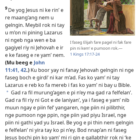
9
De yog Jesus ni ke rin’ e
re maang’ang nem u
gelngin. Meybil rok ni tay
u m’on ni pining Lazarus
ni ngeb nga wen e ba
I faseg Elijah fare pagel ni fak fare
gagiyel riy ni Jehovah e ir
pin ni kem’ e pumoon rok.​—
1 Kings 17:17-24
e ke faseg e re yam’ nem.
(Mu beeg e
John
11:41, 42
.)
Ku boor yay ni fanay Jehovah gelngin ni nge
faseg boch e girdi’ ni kar m’ad. Fas ko yam’ ni tay
Lazarus e reb ko fa mereb i fas ko yam’ ni bay u Bible.
Gad ra fil murung’agen e pi n’ey ma gad ra felfelan’.
*
Gad ra fil riy ni Got e de laniyan’, ya i faseg e yam’ nib
muun ngay e piin fel’ yangaren, nge piin ni pilibthir,
nge pumoon nge ppin, nge piin yad piyu Israel, nge
piin ni gathi yad yu Israel. Be yog e pi thin nem gelngin
e felfelan’ ni yira tay ko pi n’ey. Bod nnap’an ni faseg
Jesus bochi pin ko yam’ mi ri gin e gallabthir rok ni ‘ke