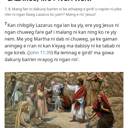
7, 8. Mang fan ni dakuriy ban’en ni be athapeg e girdi’ u nap’an ni yibe
n’en ni ngan faseg Lazarus ko yam’? Mang e rin’ Jesus?
7
Kan chibgiliy Lazarus nga lan ba yiy, ere yog Jesus ni
ngan chuweg fare gaf i malang ni kan ning ko re yiy
nem. Me yog Martha ni dab ni chuweg, ya ke gaman
aningeg e rran ni kan k’eyag ma dabisiy ni ke tabab ni
nge kireb. (
John 11:39
) Ra lemnag e girdi’ ma gowa
dakuriy ban’en nrayog ni ngan rin’.