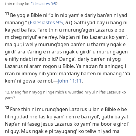
thin ni bay ko
Eklesiastes 9:5
?
11
Be yog e Bible ni “piin nib yam’ e dariy ban’en ni yad
manang.” (
Eklesiastes 9:5
,
BT
) Gathi yad bay u bang ni
ka yad ba fas. Fare thin u murung’agen Lazarus e be
micheg nriyul’ e re n’ey. Nap’an ni fas Lazarus ko yam’,
ma gur, i weliy murung’agen ban’en u tharmiy ngak e
girdi’ ara k’aring e marus ngak e girdi’ u murung’agen
e nifiy ndabi math biid? Danga’, dariy ban’en ni yog
Lazarus ni aram rogon u Bible. Ya nap’an fa aningeg i
rran ni immoy nib yam’ ma ‘dariy ban’en ni manang.’ Ya
kem’ ni gowa ke mol.​—
John 11:11
.
12. Mang fan nrayog ni nge mich u wun’dad nriyul’ ni fas Lazarus ko
yam’?
12
Fare thin ni murung’agen Lazarus u lan e Bible e be
fil ngodad nre fas ko yam’ nem e ba riyul’, gathi ba yat.
Nap’an ni faseg Jesus Lazarus ko yam’ ma boor e girdi’
ni guy. Mus ngak e pi tayugang’ ko teliw ni yad ma