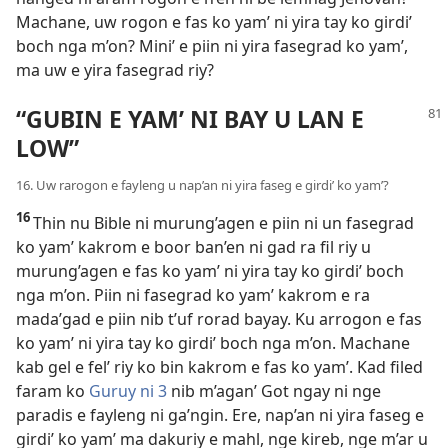
Machane, uw rogon e fas ko yam’ ni yira tay ko girdi’
boch nga m’on? Mini’ e piin ni yira fasegrad ko yam’,
ma uw e yira fasegrad riy?
“GUBIN E YAM’ NI BAY U LAN E
LOW”
16. Uw rarogon e fayleng u nap’an ni yira faseg e girdi’ ko yam’?
16
Thin nu Bible ni murung’agen e piin ni un fasegrad
ko yam’ kakrom e boor ban’en ni gad ra fil riy u
murung’agen e fas ko yam’ ni yira tay ko girdi’ boch
nga m’on. Piin ni fasegrad ko yam’ kakrom e ra
mada’gad e piin nib t’uf rorad bayay. Ku arrogon e fas
ko yam’ ni yira tay ko girdi’ boch nga m’on. Machane
kab gel e fel’ riy ko bin kakrom e fas ko yam’. Kad filed
faram ko
Guruy ni 3
nib m’agan’ Got ngay ni nge
paradis e fayleng ni ga’ngin. Ere, nap’an ni yira faseg e
girdi’ ko yam’ ma dakuriy e mahl, nge kireb, nge m’ar u