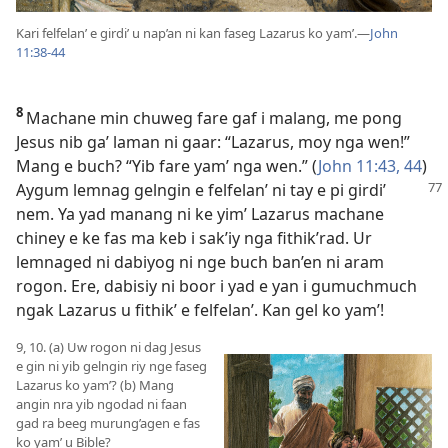
Kari felfelan’ e girdi’ u nap’an ni kan faseg Lazarus ko yam’.​—
John
11:38-44
8
Machane min chuweg fare gaf i malang, me pong
Jesus nib ga’ laman ni gaar: “Lazarus, moy nga wen!”
Mang e buch? “Yib fare yam’ nga wen.” (
John 11:43, 44
)
Aygum lemnag gelngin e felfelan’ ni tay e pi
girdi’
nem. Ya yad manang ni ke yim’ Lazarus machane
chiney e ke fas ma keb i sak’iy nga fithik’rad. Ur
lemnaged ni dabiyog ni nge buch ban’en ni aram
rogon. Ere, dabisiy ni boor i yad e yan i gumuchmuch
ngak Lazarus u fithik’ e felfelan’. Kan gel ko yam’!
9, 10. (a) Uw rogon ni dag Jesus
e gin ni yib gelngin riy nge faseg
Lazarus ko yam’? (b) Mang
angin nra yib ngodad ni faan
gad ra beeg murung’agen e fas
ko yam’ u Bible?