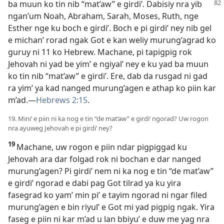
ba muun ko tin nib “mat’aw” e girdi’. Dabisiy nra
yib
ngan’um Noah, Abraham, Sarah, Moses, Ruth, nge
Esther nge ku boch e girdi’. Boch e pi girdi’ ney nib gel
e michan’ rorad ngak Got e kan weliy murung’agrad ko
guruy ni 11 ko Hebrew. Machane, pi tapigpig rok
Jehovah ni yad be yim’ e ngiyal’ ney e ku yad ba muun
ko tin nib “mat’aw” e girdi’. Ere, dab da rusgad ni gad
ra yim’ ya kad nanged murung’agen e athap ko piin kar
m’ad.​—
Hebrews 2:15
.
19. Mini’ e piin ni ka nog e tin “de mat’aw” e girdi’ ngorad? Uw rogon
nra ayuweg Jehovah e pi girdi’ ney?
19
Machane, uw rogon e piin ndar pigpiggad ku
Jehovah ara dar folgad rok ni bochan e dar nanged
murung’agen? Pi girdi’ nem ni ka nog e tin “de mat’aw”
e girdi’ ngorad e dabi pag Got tilrad ya ku yira
fasegrad ko yam’ min pi’ e tayim ngorad ni ngar filed
murung’agen e bin riyul’ e Got mi yad pigpig ngak. Yira
faseg e piin ni kar m’ad u lan bbiyu’ e duw me yag nra