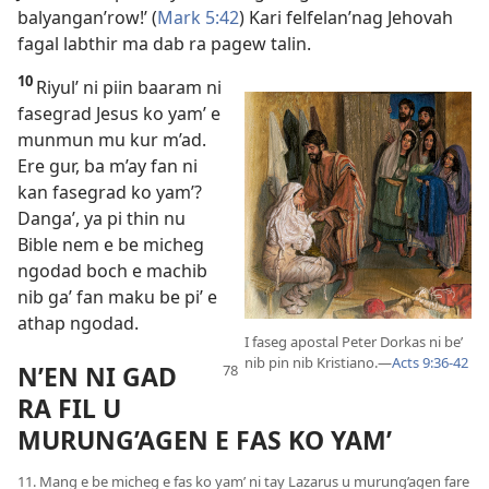
balyangan’row!’ (
Mark 5:42
) Kari felfelan’nag Jehovah
fagal labthir ma dab ra pagew talin.
10
Riyul’ ni piin baaram ni
fasegrad Jesus ko yam’ e
munmun mu kur m’ad.
Ere gur, ba m’ay fan ni
kan fasegrad ko yam’?
Danga’, ya pi thin nu
Bible nem e be micheg
ngodad boch e machib
nib ga’ fan maku be pi’ e
athap ngodad.
I faseg apostal Peter Dorkas ni be’
nib pin nib Kristiano.​—
Acts 9:36-42
N’EN NI GAD
RA FIL U
MURUNG’AGEN E FAS KO YAM’
11. Mang e be micheg e fas ko yam’ ni tay Lazarus u murung’agen fare