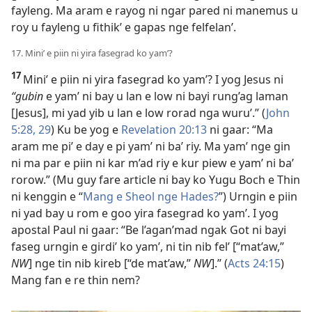
fayleng. Ma aram e rayog ni ngar pared ni manemus u
roy u fayleng u fithik’ e gapas nge felfelan’.
17. Mini’ e piin ni yira fasegrad ko yam’?
17
Mini’ e piin ni yira fasegrad ko yam’? I yog Jesus ni
“gubin
e yam’ ni bay u lan e low ni bayi rung’ag laman
[Jesus], mi yad yib u lan e low rorad nga wuru’.” (
John
5:28, 29
) Ku be yog e
Revelation 20:13
ni gaar: “Ma
aram me pi’ e day e pi yam’ ni ba’ riy. Ma yam’ nge gin
ni ma par e piin ni kar m’ad riy e kur piew e yam’ ni ba’
rorow.” (Mu guy fare article ni bay ko Yugu Boch e Thin
ni kenggin e “
Mang e Sheol nge Hades?
”) Urngin e piin
ni yad bay u rom e goo yira fasegrad ko yam’. I yog
apostal Paul ni gaar: “Be l’agan’mad ngak Got ni bayi
faseg urngin e girdi’ ko yam’, ni tin nib fel’ [“mat’aw,”
NW
] nge tin nib kireb [“de mat’aw,”
NW
].” (
Acts 24:15
)
Mang fan e re thin nem?