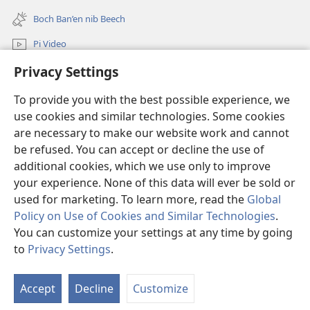
(opens
window)
new
Boch Ban’en nib Beech
window)
Pi Video
Privacy Settings
Mu Gay
To provide you with the best possible experience, we
Salpiy ni Ayuw
(opens
use cookies and similar technologies. Some cookies
new
are necessary to make our website work and cannot
window)
LIBRARY U ONLINE ni Fan ko Wulyang ko Damit™
be refused. You can accept or decline the use of
(opens
new
additional cookies, which we use only to improve
®
JW Hub
window)
(opens
your experience. None of this data will ever be sold or
new
used for marketing. To learn more, read the
Global
window)
Policy on Use of Cookies and Similar Technologies
.
You can customize your settings at any time by going
Copyright
© 2026 Watch Tower Bible and Tract Society of Pennsylvania.
to
Privacy Settings
.
S
ROGON NI NGAN FANAY
|
PRIVACY POLICY
|
PRIVACY SETTINGS
Ta
Accept
Decline
Customize
of
Co