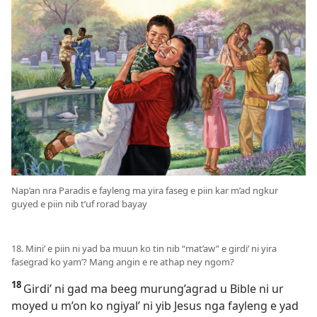
Nap’an nra Paradis e fayleng ma yira faseg e piin kar m’ad ngkur
guyed e piin nib t’uf rorad bayay
18. Mini’ e piin ni yad ba muun ko tin nib “mat’aw” e girdi’ ni yira
fasegrad ko yam’? Mang angin e re athap ney ngom?
18
Girdi’ ni gad ma beeg murung’agrad u Bible ni ur
moyed u m’on ko ngiyal’ ni yib Jesus nga fayleng e yad