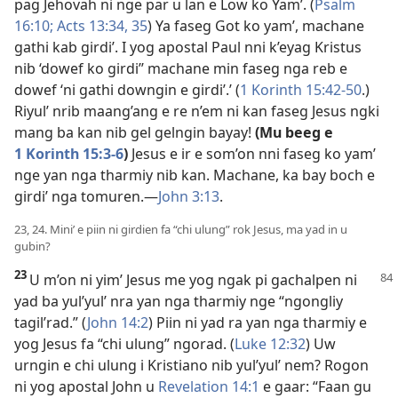
pag Jehovah ni nge par u lan e Low ko Yam’. (
Psalm
16:10;
Acts 13:34, 35
) Ya faseg Got ko yam’, machane
gathi kab girdi’. I yog apostal Paul nni k’eyag Kristus
nib ‘dowef ko girdi’’ machane min faseg nga reb e
dowef ‘ni gathi downgin e girdi’.’ (
1 Korinth 15:42-50
.)
Riyul’ nrib maang’ang e re n’em ni kan faseg Jesus ngki
mang ba kan nib gel gelngin bayay!
(Mu beeg e
1 Korinth 15:3-6
)
Jesus e ir e som’on nni faseg ko yam’
nge yan nga tharmiy nib kan. Machane, ka bay boch e
girdi’ nga tomuren.​—
John 3:13
.
23, 24. Mini’ e piin ni girdien fa “chi ulung” rok Jesus, ma yad in u
gubin?
23
U m’on ni yim’ Jesus me yog ngak pi gachalpen ni
yad ba yul’yul’ nra yan nga tharmiy nge “ngongliy
tagil’rad.” (
John 14:2
) Piin ni yad ra yan nga tharmiy e
yog Jesus fa “chi ulung” ngorad. (
Luke 12:32
) Uw
urngin e chi ulung i Kristiano nib yul’yul’ nem? Rogon
ni yog apostal John u
Revelation 14:1
e gaar: “Faan gu