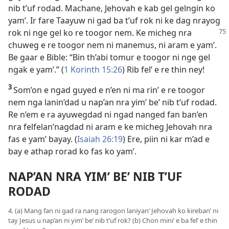
nib t’uf rodad. Machane, Jehovah e kab gel gelngin ko
yam’. Ir fare Taayuw ni gad ba t’uf rok ni ke dag nrayog
rok ni nge gel ko re toogor nem. Ke
micheg nra
chuweg e re toogor nem ni manemus, ni aram e yam’.
Be gaar e Bible: “Bin th’abi tomur e toogor ni nge gel
ngak e yam’.” (
1 Korinth 15:26
) Rib fel’ e re thin ney!
3
Som’on e ngad guyed e n’en ni ma rin’ e re toogor
nem nga lanin’dad u nap’an nra yim’ be’ nib t’uf rodad.
Re n’em e ra ayuwegdad ni ngad nanged fan ban’en
nra felfelan’nagdad ni aram e ke micheg Jehovah nra
fas e yam’ bayay. (
Isaiah 26:19
) Ere, piin ni kar m’ad e
bay e athap rorad ko fas ko yam’.
NAP’AN NRA YIM’ BE’ NIB T’UF
RODAD
4. (a) Mang fan ni gad ra nang rarogon laniyan’ Jehovah ko kireban’ ni
tay Jesus u nap’an ni yim’ be’ nib t’uf rok? (b) Chon mini’ e ba fel’ e thin