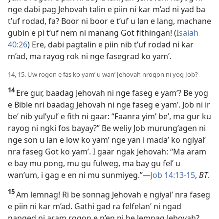
nge dabi pag Jehovah talin e piin ni kar m’ad ni yad ba
t’uf rodad, fa? Boor ni boor e t’uf u lan e lang, machane
gubin e pi t’uf nem ni manang Got fithingan! (
Isaiah
40:26
) Ere, dabi pagtalin e piin nib t’uf rodad ni kar
m’ad, ma rayog rok ni nge fasegrad ko yam’.
14, 15. Uw rogon e fas ko yam’ u wan’ Jehovah nrogon ni yog Job?
14
Ere gur, baadag Jehovah ni nge faseg e yam’? Be yog
e Bible nri baadag Jehovah ni nge faseg e yam’. Job ni ir
be’ nib yul’yul’ e fith ni gaar: “Faanra yim’ be’, ma gur ku
rayog ni ngki fos bayay?” Be weliy Job murung’agen ni
nge son u lan e low ko yam’ nge yan i mada’ ko ngiyal’
nra faseg Got ko yam’. I gaar ngak Jehovah: “Ma aram
e bay mu pong, mu gu fulweg, ma bay gu fel’ u
wan’um, i gag e en ni mu sunmiyeg.”​—
Job 14:13-15
,
BT
.
15
Am lemnag! Ri be sonnag Jehovah e ngiyal’ nra faseg
e piin ni kar m’ad. Gathi gad ra felfelan’ ni ngad
nanged ni aram rogon e n’en ni be lemnag Jehovah?