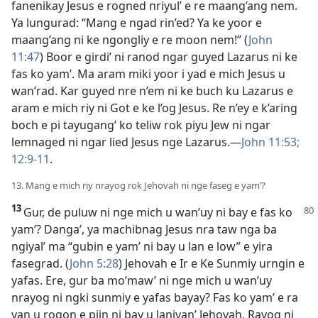
fanenikay Jesus e rogned nriyul’ e re maang’ang nem.
Ya lungurad: “Mang e ngad rin’ed? Ya ke yoor e
maang’ang ni ke ngongliy e re moon nem!” (
John
11:47
) Boor e girdi’ ni ranod ngar guyed Lazarus ni ke
fas ko yam’. Ma aram miki yoor i yad e mich Jesus u
wan’rad. Kar guyed nre n’em ni ke buch ku Lazarus e
aram e mich riy ni Got e ke l’og Jesus. Re n’ey e k’aring
boch e pi tayugang’ ko teliw rok piyu Jew ni ngar
lemnaged ni ngar lied Jesus nge Lazarus.​—
John 11:53;
12:9-11
.
13. Mang e mich riy nrayog rok Jehovah ni nge faseg e yam’?
13
Gur, de puluw ni nge mich u wan’uy ni bay e fas ko
yam’? Danga’, ya machibnag Jesus nra taw nga ba
ngiyal’ ma “gubin e yam’ ni bay u lan e low” e yira
fasegrad. (
John 5:28
) Jehovah e Ir e Ke Sunmiy urngin e
yafas. Ere, gur ba mo’maw’ ni nge mich u wan’uy
nrayog ni ngki sunmiy e yafas bayay? Fas ko yam’ e ra
yan u rogon e piin ni bay u laniyan’ Jehovah. Rayog ni