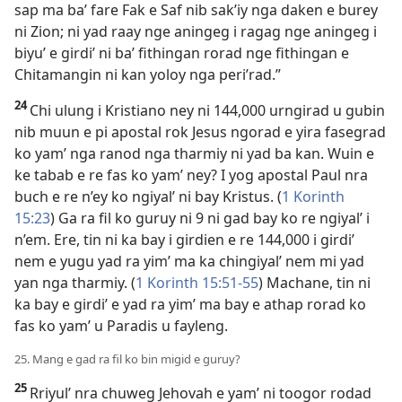
sap ma ba’ fare Fak e Saf nib sak’iy nga daken e burey
ni Zion; ni yad raay nge aningeg i ragag nge aningeg i
biyu’ e girdi’ ni ba’ fithingan rorad nge fithingan e
Chitamangin ni kan yoloy nga peri’rad.”
24
Chi ulung i Kristiano ney ni 144,000 urngirad u gubin
nib muun e pi apostal rok Jesus ngorad e yira fasegrad
ko yam’ nga ranod nga tharmiy ni yad ba kan. Wuin e
ke tabab e re fas ko yam’ ney? I yog apostal Paul nra
buch e re n’ey ko ngiyal’ ni bay Kristus. (
1 Korinth
15:23
) Ga ra fil ko guruy ni 9 ni gad bay ko re ngiyal’ i
n’em. Ere, tin ni ka bay i girdien e re 144,000 i girdi’
nem e yugu yad ra yim’ ma ka chingiyal’ nem mi yad
yan nga tharmiy. (
1 Korinth 15:51-55
) Machane, tin ni
ka bay e girdi’ e yad ra yim’ ma bay e athap rorad ko
fas ko yam’ u Paradis u fayleng.
25. Mang e gad ra fil ko bin migid e guruy?
25
Rriyul’ nra chuweg Jehovah e yam’ ni toogor rodad