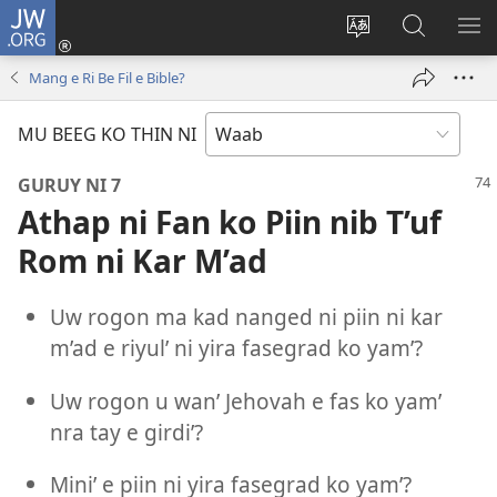
JW.ORG
Log
In
Ngan
Mu
SH
(opens
thilyeg
Gay
ME
Mang e Ri Be Fil e Bible?
new
e
Boch
window)
thin
Ban’en
MU BEEG KO THIN NI
riy
ko
JW.ORG
GURUY NI 7
Athap ni Fan ko Piin nib T’uf
Rom ni Kar M’ad
Uw rogon ma kad nanged ni piin ni kar
m’ad e riyul’ ni yira fasegrad ko yam’?
Uw rogon u wan’ Jehovah e fas ko yam’
nra tay e girdi’?
Mini’ e piin ni yira fasegrad ko yam’?