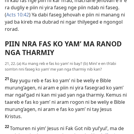
ni kab fas nge piin ni kar m’ad, machane Jehovah e ir e
ra dugliy e piin ni yira faseg nge piin ndab ni faseg.
(
Acts 10:42
) Ya dabi faseg Jehovah e piin ni manang ni
yad ba kireb ma dubrad ni ngar thilyeged e ngongol
rorad.
PIIN NRA FAS KO YAM’ MA RANOD
NGA THARMIY
21, 22. (a) Ku mang reb e fas ko yam’ ni bay? (b) Mini’ e en th’abi
som’on nni faseg ko yam’ me yan nga tharmiy nib kan?
21
Bay yugu reb e fas ko yam’ ni be weliy e Bible
murung’agen, ni aram e piin ni yira fasegrad ko yam’
mar ngal’gad ni kan mi yad yan nga tharmiy. Kemus ni
taareb e fas ko yam’ ni aram rogon ni be weliy e Bible
murung’agen, ni aram e fas ko yam’ ni tay Jesus
Kristus.
22
Tomuren ni yim’ Jesus ni Fak Got nib yul’yul’, ma de