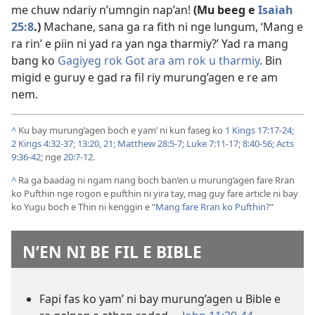
me chuw ndariy n’umngin nap’an!
(Mu beeg e
Isaiah
25:8
.)
Machane, sana ga ra fith ni nge lungum, ‘Mang e
ra rin’ e piin ni yad ra yan nga tharmiy?’ Yad ra mang
bang ko
Gagiyeg rok Got ara am rok u tharmiy
. Bin
migid e guruy e gad ra fil riy murung’agen e re am
nem.
^
Ku bay murung’agen boch e yam’ ni kun faseg ko
1 Kings 17:17-24;
2 Kings 4:32-37;
13:20, 21;
Matthew 28:5-7;
Luke 7:11-17;
8:40-56;
Acts
9:36-42
; nge
20:7-12
.
^
Ra ga baadag ni ngam nang boch ban’en u murung’agen fare Rran
ko Pufthin nge rogon e pufthin ni yira tay, mag guy fare article ni bay
ko Yugu boch e Thin ni kenggin e “
Mang fare Rran ko Pufthin?
”
N’EN NI BE FIL E BIBLE
Fapi fas ko yam’ ni bay murung’agen u Bible e