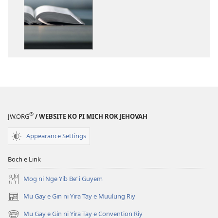
nrayog
ni
ngan
mel'eg
e
digital
publication
ni
ngan
downloadnag
®
JW.ORG
/ WEBSITE KO PI MICH ROK JEHOVAH
Mang
e
Appearance Settings
Ri
Be
Boch e Link
Fil
e
Mog ni Nge Yib Be’ i Guyem
Bible?
Mu Gay e Gin ni Yira Tay e Muulung Riy
(opens
new
Mu Gay e Gin ni Yira Tay e Convention Riy