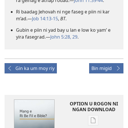
ra gelnag e athap rodad.​—
John 11:39-44
.
Ri baadag Jehovah ni nge faseg e piin ni kar
m’ad.​—
Job 14:13-15
,
BT
.
Gubin e piin ni yad bay u lan e low ko yam’ e
yira fasegrad.​—
John 5:28, 29
.
Gin ka um moy riy
Bin migid
OPTION U ROGON NI
NGAN DOWNLOAD
Rogon