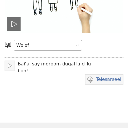
Play
video
Tànnal
benn
làkk
Bañal say moroom dugal la ci lu
Ngir
bon!
taal
Telesarseel
Tànnal
ni
nga
bëggee
telesarse
wideo
bi