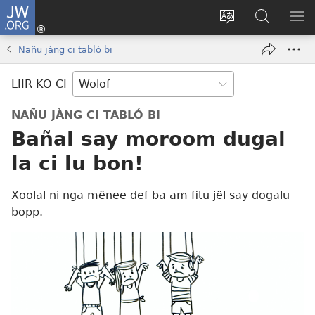
JW.ORG
Ngir
Konektewu
Tànnal
Seet
WO
(opens
beneen
dara
LI
Nañu jàng ci tabló bi
new
làkk
ci
AM
window)
JW.ORG
LIIR KO CI
NAÑU JÀNG CI TABLÓ BI
Bañal say moroom dugal
la ci lu bon!
Xoolal ni nga mënee def ba am fitu jël say dogalu
bopp.