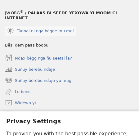
®
JW.ORG
/ PALAAS BI SEEDE YEXOWA YI MOOM CI
INTERNET
Tànnal ni nga bëgge mu mel
Bës, dem paas boobu
Ndax bëgg nga ñu seetsi la?
Suñuy bérébu ndaje
(opens
new
Suñuy bérébu ndaje yu mag
(opens
window)
new
Lu bees
window)
Widewo yi
Seet dara ci JW.ORG
Privacy Settings
Boo bëggee maye dara
(opens
To provide you with the best possible experience,
new