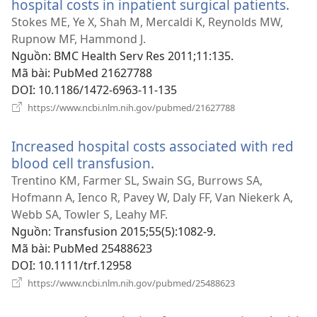
hospital costs in inpatient surgical patients.
(mở
cửa
Stokes ME, Ye X, Shah M, Mercaldi K, Reynolds MW,
sổ
Rupnow MF, Hammond J.
mới
Nguồn
‎: BMC Health Serv Res 2011;11:135.
Mã bài
‎: PubMed 21627788
DOI
‎: 10.1186/1472-6963-11-135
(mở
https://www.ncbi.nlm.nih.gov/pubmed/21627788
cửa
sổ
Increased hospital costs associated with red
mới)
blood cell transfusion.
(mở
cửa
Trentino KM, Farmer SL, Swain SG, Burrows SA,
sổ
Hofmann A, Ienco R, Pavey W, Daly FF, Van Niekerk A,
mới)
Webb SA, Towler S, Leahy MF.
Nguồn
‎: Transfusion 2015;55(5):1082-9.
Mã bài
‎: PubMed 25488623
DOI
‎: 10.1111/trf.12958
(mở
https://www.ncbi.nlm.nih.gov/pubmed/25488623
cửa
sổ