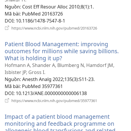
mới)
Nguồn
‎: Cost Eff Resour Alloc 2010;8(1):1.
Mã bài
‎: PubMed 20163726
DOI
‎: 10.1186/1478-7547-8-1
(mở
https://www.ncbi.nlm.nih.gov/pubmed/20163726
cửa
sổ
Patient Blood Management: improving
mới)
outcomes for millions while saving billions.
What is holding it up?
(mở
cửa
Hofmann A, Shander A, Blumberg N, Hamdorf JM,
sổ
Isbister JP, Gross I.
mới)
Nguồn
‎: Anesth Analg 2022;135(3):511-23.
Mã bài
‎: PubMed 35977361
DOI
‎: 10.1213/ANE.0000000000006138
(mở
https://www.ncbi.nlm.nih.gov/pubmed/35977361
cửa
sổ
Impact of a patient blood management
mới)
monitoring and feedback programme on
allogeneic blood transfusions and related