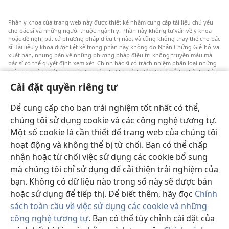
Phần y khoa của trang web này được thiết kế nhằm cung cấp tài liệu chủ yếu
cho bác sĩ và những người thuộc ngành y. Phần này không tư vấn về y khoa
hoặc đề nghị bất cứ phương pháp điều trị nào, và cũng không thay thế cho bác
sĩ. Tài liệu y khoa được liệt kê trong phần này không do Nhân Chứng Giê-hô-va
xuất bản, nhưng bàn về những phương pháp điều trị không truyền máu mà
bác sĩ có thể quyết định xem xét. Chính bác sĩ có trách nhiệm phân loại những
thông tin cập nhật hơn, bàn bạc các phương cách điều trị và hỗ trợ bệnh nhân
lựa chọn một cách sáng suốt dựa trên tình trạng sức khỏe, ước nguyện và niềm
Cài đặt quyền riêng tư
tin của bệnh nhân. Không phải tất cả các phương pháp được liệt kê đều thích
hợp cho mọi bệnh nhân.
Để cung cấp cho bạn trải nghiệm tốt nhất có thể,
Đôi lời với bệnh nhân: Xin luôn hỏi ý kiến của bác sĩ về vấn đề sức khỏe và cách
điều trị. Cần đi khám bác sĩ nếu cảm thấy bệnh.
chúng tôi sử dụng cookie và các công nghệ tương tự.
Một số cookie là cần thiết để trang web của chúng tôi
Việc sử dụng trang web này được chi phối bởi các điều khoản sử dụng.
hoạt động và không thể bị từ chối. Bạn có thể chấp
nhận hoặc từ chối việc sử dụng các cookie bổ sung
mà chúng tôi chỉ sử dụng để cải thiện trải nghiệm của
bạn. Không có dữ liệu nào trong số này sẽ được bán
Chế độ nền
hoặc sử dụng để tiếp thị. Để biết thêm, hãy đọc
Chính
sách toàn cầu về việc sử dụng các cookie và những
công nghệ tương tự
. Bạn có thể tùy chỉnh cài đặt của