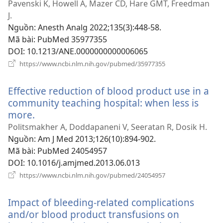
cửa
Pavenski K, Howell A, Mazer CD, Hare GMT, Freedman
sổ
J.
mới)
Nguồn
‎: Anesth Analg 2022;135(3):448-58.
Mã bài
‎: PubMed 35977355
DOI
‎: 10.1213/ANE.0000000000006065
(mở
https://www.ncbi.nlm.nih.gov/pubmed/35977355
cửa
sổ
Effective reduction of blood product use in a
mới)
community teaching hospital: when less is
more.
(mở
cửa
Politsmakher A, Doddapaneni V, Seeratan R, Dosik H.
sổ
Nguồn
‎: Am J Med 2013;126(10):894-902.
mới)
Mã bài
‎: PubMed 24054957
DOI
‎: 10.1016/j.amjmed.2013.06.013
(mở
https://www.ncbi.nlm.nih.gov/pubmed/24054957
cửa
sổ
Impact of bleeding-related complications
mới)
and/or blood product transfusions on