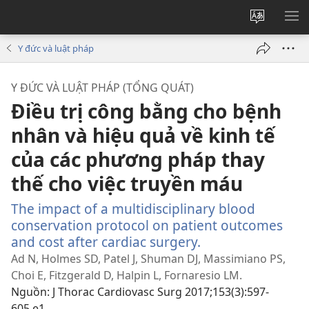
Thay
HI
đổi
BẢ
Y đức và luật pháp
ngôn
CH
ngữ
Y ĐỨC VÀ LUẬT PHÁP (TỔNG QUÁT)
của
Điều trị công bằng cho bệnh
trang
nhân và hiệu quả về kinh tế
của các phương pháp thay
thế cho việc truyền máu
The impact of a multidisciplinary blood
conservation protocol on patient outcomes
and cost after cardiac surgery.
(mở
cửa
Ad N, Holmes SD, Patel J, Shuman DJ, Massimiano PS,
sổ
Choi E, Fitzgerald D, Halpin L, Fornaresio LM.
mới)
Nguồn
‎: J Thorac Cardiovasc Surg 2017;153(3):597-
605.e1.