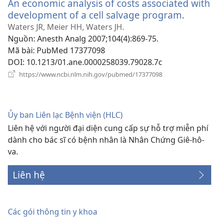
An economic analysis of costs associated with
mới)
development of a cell salvage program.
(mở
cửa
Waters JR, Meier HH, Waters JH.
sổ
Nguồn
‎: Anesth Analg 2007;104(4):869-75.
mới)
Mã bài
‎: PubMed 17377098
DOI
‎: 10.1213/01.ane.0000258039.79028.7c
(mở
https://www.ncbi.nlm.nih.gov/pubmed/17377098
cửa
sổ
mới)
Ủy ban Liên lạc Bệnh viện (HLC)
Liên hệ với người đại diện cung cấp sự hỗ trợ miễn phí
dành cho bác sĩ có bệnh nhân là Nhân Chứng Giê-hô-
va.
Liên hệ
Các gói thông tin y khoa