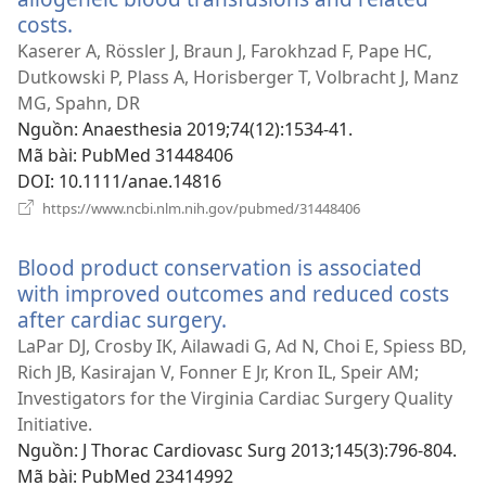
costs.
(mở
cửa
Kaserer A, Rössler J, Braun J, Farokhzad F, Pape HC,
sổ
Dutkowski P, Plass A, Horisberger T, Volbracht J, Manz
mới)
MG, Spahn, DR
Nguồn
‎: Anaesthesia 2019;74(12):1534-41.
Mã bài
‎: PubMed 31448406
DOI
‎: 10.1111/anae.14816
(mở
https://www.ncbi.nlm.nih.gov/pubmed/31448406
cửa
sổ
Blood product conservation is associated
mới)
with improved outcomes and reduced costs
after cardiac surgery.
(mở
cửa
LaPar DJ, Crosby IK, Ailawadi G, Ad N, Choi E, Spiess BD,
sổ
Rich JB, Kasirajan V, Fonner E Jr, Kron IL, Speir AM;
mới)
Investigators for the Virginia Cardiac Surgery Quality
Initiative.
Nguồn
‎: J Thorac Cardiovasc Surg 2013;145(3):796-804.
Mã bài
‎: PubMed 23414992