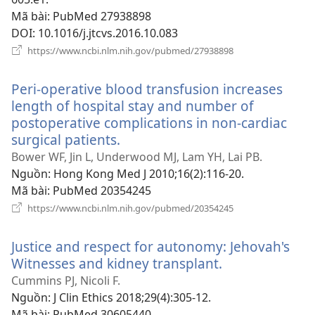
Mã bài
‎: PubMed 27938898
DOI
‎: 10.1016/j.jtcvs.2016.10.083
(mở
https://www.ncbi.nlm.nih.gov/pubmed/27938898
cửa
sổ
Peri-operative blood transfusion increases
mới)
length of hospital stay and number of
postoperative complications in non-cardiac
surgical patients.
(mở
cửa
Bower WF, Jin L, Underwood MJ, Lam YH, Lai PB.
sổ
Nguồn
‎: Hong Kong Med J 2010;16(2):116-20.
mới)
Mã bài
‎: PubMed 20354245
(mở
https://www.ncbi.nlm.nih.gov/pubmed/20354245
cửa
sổ
Justice and respect for autonomy: Jehovah's
mới)
Witnesses and kidney transplant.
(mở
cửa
Cummins PJ, Nicoli F.
sổ
Nguồn
‎: J Clin Ethics 2018;29(4):305-12.
mới)
Mã bài
‎: PubMed 30605440