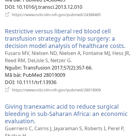
DOI
‎: 10.1016/j.transci.2013.12.010
(mở
https://www.ncbi.nlm.nih.gov/pubmed/24388485
cửa
sổ
Restrictive versus liberal red blood cell
mới)
transfusion strategy after hip surgery: a
decision model analysis of healthcare costs.
(m
cửa
Fusaro MV, Nielsen ND, Nielsen A, Fontaine MJ, Hess JR,
sổ
Reed RM, DeLisle S, Netzer G.
mới
Nguồn
‎: Transfusion 2017;57(2):357-66.
Mã bài
‎: PubMed 28019009
DOI
‎: 10.1111/trf.13936
(mở
https://www.ncbi.nlm.nih.gov/pubmed/28019009
cửa
sổ
Giving tranexamic acid to reduce surgical
mới)
bleeding in sub-Saharan Africa: an economic
evaluation.
(mở
cửa
Guerriero C, Cairns J, Jayaraman S, Roberts I, Perel P,
sổ
Shakur H.