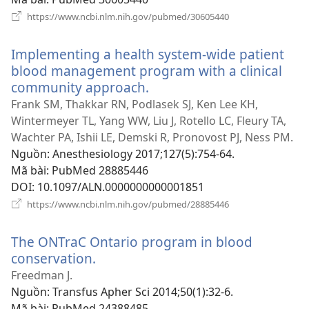
(mở
https://www.ncbi.nlm.nih.gov/pubmed/30605440
cửa
sổ
Implementing a health system-wide patient
mới)
blood management program with a clinical
community approach.
(mở
cửa
Frank SM, Thakkar RN, Podlasek SJ, Ken Lee KH,
sổ
Wintermeyer TL, Yang WW, Liu J, Rotello LC, Fleury TA,
mới)
Wachter PA, Ishii LE, Demski R, Pronovost PJ, Ness PM.
Nguồn
‎: Anesthesiology 2017;127(5):754-64.
Mã bài
‎: PubMed 28885446
DOI
‎: 10.1097/ALN.0000000000001851
(mở
https://www.ncbi.nlm.nih.gov/pubmed/28885446
cửa
sổ
The ONTraC Ontario program in blood
mới)
conservation.
(mở
cửa
Freedman J.
sổ
Nguồn
‎: Transfus Apher Sci 2014;50(1):32-6.
mới)
Mã bài
‎: PubMed 24388485