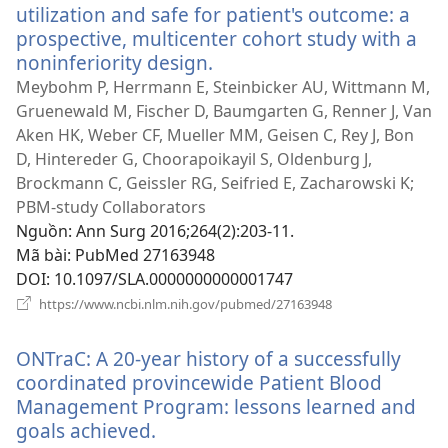
utilization and safe for patient's outcome: a
prospective, multicenter cohort study with a
noninferiority design.
(mở
cửa
Meybohm P, Herrmann E, Steinbicker AU, Wittmann M,
sổ
Gruenewald M, Fischer D, Baumgarten G, Renner J, Van
mới)
Aken HK, Weber CF, Mueller MM, Geisen C, Rey J, Bon
D, Hintereder G, Choorapoikayil S, Oldenburg J,
Brockmann C, Geissler RG, Seifried E, Zacharowski K;
PBM-study Collaborators
Nguồn
‎: Ann Surg 2016;264(2):203-11.
Mã bài
‎: PubMed 27163948
DOI
‎: 10.1097/SLA.0000000000001747
(mở
https://www.ncbi.nlm.nih.gov/pubmed/27163948
cửa
sổ
ONTraC: A 20-year history of a successfully
mới)
coordinated provincewide Patient Blood
Management Program: lessons learned and
goals achieved.
(mở