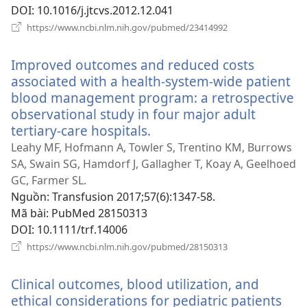
DOI
‎: 10.1016/j.jtcvs.2012.12.041
(mở
https://www.ncbi.nlm.nih.gov/pubmed/23414992
cửa
sổ
Improved outcomes and reduced costs
mới)
associated with a health-system-wide patient
blood management program: a retrospective
observational study in four major adult
tertiary-care hospitals.
(mở
cửa
Leahy MF, Hofmann A, Towler S, Trentino KM, Burrows
sổ
SA, Swain SG, Hamdorf J, Gallagher T, Koay A, Geelhoed
mới)
GC, Farmer SL.
Nguồn
‎: Transfusion 2017;57(6):1347-58.
Mã bài
‎: PubMed 28150313
DOI
‎: 10.1111/trf.14006
(mở
https://www.ncbi.nlm.nih.gov/pubmed/28150313
cửa
sổ
Clinical outcomes, blood utilization, and
mới)
ethical considerations for pediatric patients