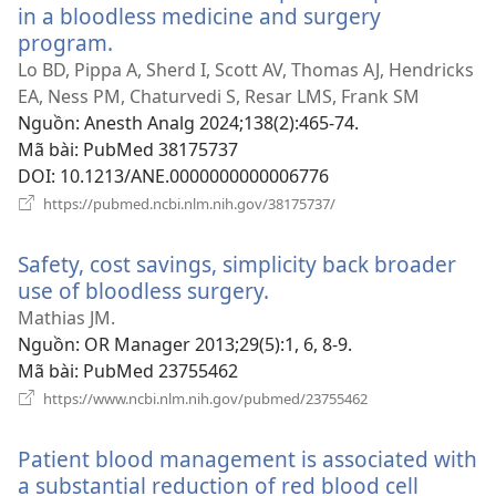
in a bloodless medicine and surgery
program.
(mở
cửa
Lo BD, Pippa A, Sherd I, Scott AV, Thomas AJ, Hendricks
sổ
EA, Ness PM, Chaturvedi S, Resar LMS, Frank SM
mới)
Nguồn
‎: Anesth Analg 2024;138(2):465-74.
Mã bài
‎: PubMed 38175737
DOI
‎: 10.1213/ANE.0000000000006776
(mở
https://pubmed.ncbi.nlm.nih.gov/38175737/
cửa
sổ
Safety, cost savings, simplicity back broader
mới)
use of bloodless surgery.
(mở
cửa
Mathias JM.
sổ
Nguồn
‎: OR Manager 2013;29(5):1, 6, 8-9.
mới)
Mã bài
‎: PubMed 23755462
(mở
https://www.ncbi.nlm.nih.gov/pubmed/23755462
cửa
sổ
Patient blood management is associated with
mới)
a substantial reduction of red blood cell